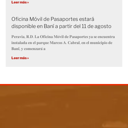
Leer más »
Oficina Móvil de Pasaportes estará
disponible en Baní a partir del 11 de agosto
𝐏𝐞𝐫𝐚𝐯𝐢𝐚, 𝐑.𝐃. 𝐋𝐚 𝐎𝐟𝐢𝐜𝐢𝐧𝐚 𝐌𝐨́𝐯𝐢𝐥 𝐝𝐞 𝐏𝐚𝐬𝐚𝐩𝐨𝐫𝐭𝐞𝐬 𝐲𝐚 𝐬𝐞 𝐞𝐧𝐜𝐮𝐞𝐧𝐭𝐫𝐚
𝐢𝐧𝐬𝐭𝐚𝐥𝐚𝐝𝐚 𝐞𝐧 𝐞𝐥 𝐩𝐚𝐫𝐪𝐮𝐞 𝐌𝐚𝐫𝐜𝐨𝐬 𝐀. 𝐂𝐚𝐛𝐫𝐚𝐥, 𝐞𝐧 𝐞𝐥 𝐦𝐮𝐧𝐢𝐜𝐢𝐩𝐢𝐨 𝐝𝐞
𝐁𝐚𝐧𝐢́, 𝐲 𝐜𝐨𝐦𝐞𝐧𝐳𝐚𝐫𝐚́ 𝐚
Leer más »