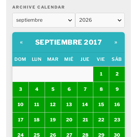
ARCHIVE CALENDAR
SEPTIEMBRE 2017
«
»
DOM
LUN
MAR
MIÉ
JUE
VIE
SÁB
1
2
3
4
5
6
7
8
9
10
11
12
13
14
15
16
17
18
19
20
21
22
23
24
25
26
27
28
29
30