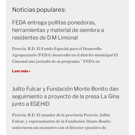
Noticias populares:
FEDA entrega pollitas ponedoras,
herramientas y material de siembra a
residentes de D.M Limonal
𝐏𝐞𝐫𝐚𝐯𝐢𝐚, 𝐑.𝐃. 𝐄𝐥 𝐅𝐨𝐧𝐝𝐨 𝐄𝐬𝐩𝐞𝐜𝐢𝐚𝐥 𝐩𝐚𝐫𝐚 𝐞𝐥 𝐃𝐞𝐬𝐚𝐫𝐫𝐨𝐥𝐥𝐨
𝐀𝐠𝐫𝐨𝐩𝐞𝐜𝐮𝐚𝐫𝐢𝐨 (𝐅𝐄𝐃𝐀) 𝐝𝐞𝐬𝐚𝐫𝐫𝐨𝐥𝐥𝐨́ 𝐞𝐧 𝐞𝐥 𝐝𝐢𝐬𝐭𝐫𝐢𝐭𝐨 𝐦𝐮𝐧𝐢𝐜𝐢𝐩𝐚𝐥 𝐄𝐥
𝐋𝐢𝐦𝐨𝐧𝐚𝐥 𝐮𝐧𝐚 𝐣𝐨𝐫𝐧𝐚𝐝𝐚 𝐝𝐞 𝐬𝐮 𝐩𝐫𝐨𝐠𝐫𝐚𝐦𝐚 “ 𝐅𝐄𝐃𝐀 𝐞𝐧
Leer más »
Julito Fulcar y Fundación Monte Bonito dan
seguimiento a proyecto de la presa La Gina
junto a EGEHID
𝐏𝐞𝐫𝐚𝐯𝐢𝐚, 𝐑.𝐃. 𝐄𝐥 𝐬𝐞𝐧𝐚𝐝𝐨𝐫 𝐝𝐞 𝐥𝐚 𝐩𝐫𝐨𝐯𝐢𝐧𝐜𝐢𝐚 𝐏𝐞𝐫𝐚𝐯𝐢𝐚, 𝐉𝐮𝐥𝐢𝐭𝐨
𝐅𝐮𝐥𝐜𝐚𝐫, 𝐲 𝐫𝐞𝐩𝐫𝐞𝐬𝐞𝐧𝐭𝐚𝐧𝐭𝐞𝐬 𝐝𝐞 𝐥𝐚 𝐅𝐮𝐧𝐝𝐚𝐜𝐢𝐨́𝐧 𝐌𝐨𝐧𝐭𝐞 𝐁𝐨𝐧𝐢𝐭𝐨
𝐬𝐨𝐬𝐭𝐮𝐯𝐢𝐞𝐫𝐨𝐧 𝐮𝐧 𝐞𝐧𝐜𝐮𝐞𝐧𝐭𝐫𝐨 𝐜𝐨𝐧 𝐞𝐥 𝐝𝐢𝐫𝐞𝐜𝐭𝐨𝐫 𝐞𝐣𝐞𝐜𝐮𝐭𝐢𝐯𝐨 𝐝𝐞