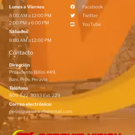
Lunes a Viernes
Facebook
8:00 AM a 12:00 PM
Twitter
2:00 PM a 6:00 PM
YouTube
Sábados
8:00 AM a 12:00 PM
Contacto
Dirección
Presidente Billini #49,
Baní, Prov. Peravia
Teléfono
809-522-3033 Ext. 229
Correo electrónico:
peraviavisionweb@gmail.com