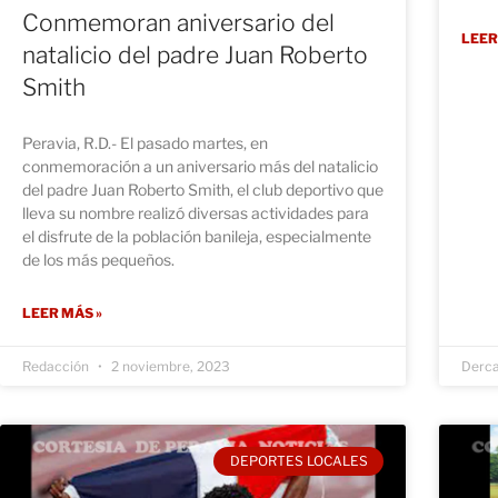
Conmemoran aniversario del
LEER
natalicio del padre Juan Roberto
Smith
Peravia, R.D.- El pasado martes, en
conmemoración a un aniversario más del natalicio
del padre Juan Roberto Smith, el club deportivo que
lleva su nombre realizó diversas actividades para
el disfrute de la población banileja, especialmente
de los más pequeños.
LEER MÁS »
Redacción
2 noviembre, 2023
Derc
DEPORTES LOCALES