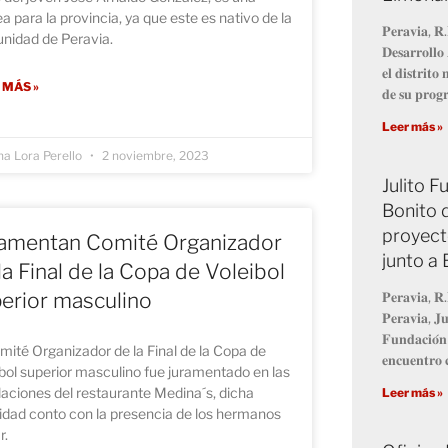
a para la provincia, ya que este es nativo de la
𝐏𝐞𝐫𝐚𝐯𝐢𝐚, 𝐑.
nidad de Peravia.
𝐃𝐞𝐬𝐚𝐫𝐫𝐨𝐥𝐥
𝐞𝐥 𝐝𝐢𝐬𝐭𝐫𝐢𝐭
 MÁS »
𝐝𝐞 𝐬𝐮 𝐩𝐫𝐨
Leer más »
na Lora Perello
2 noviembre, 2023
Julito 
Bonito 
proyect
amentan Comité Organizador
junto a
la Final de la Copa de Voleibol
erior masculino
𝐏𝐞𝐫𝐚𝐯𝐢𝐚, 𝐑.
𝐏𝐞𝐫𝐚𝐯𝐢𝐚, 𝐉𝐮
𝐅𝐮𝐧𝐝𝐚𝐜𝐢𝐨́𝐧
mité Organizador de la Final de la Copa de
𝐞𝐧𝐜𝐮𝐞𝐧𝐭𝐫𝐨 𝐜
bol superior masculino fue juramentado en las
laciones del restaurante Medina´s, dicha
Leer más »
idad conto con la presencia de los hermanos
r.