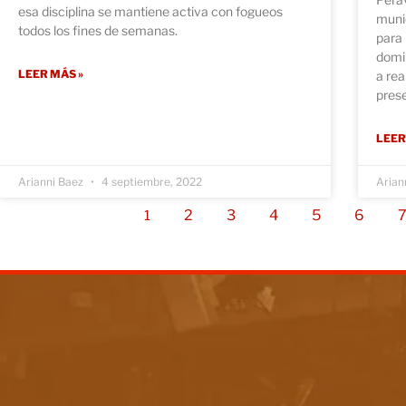
esa disciplina se mantiene activa con fogueos
munic
todos los fines de semanas.
para 
domi
LEER MÁS »
a rea
pres
LEER
Arianni Baez
4 septiembre, 2022
Arian
2
3
4
5
6
1