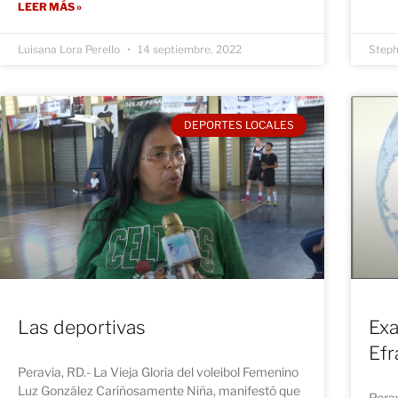
LEER MÁS »
Luisana Lora Perello
14 septiembre, 2022
Steph
DEPORTES LOCALES
Las deportivas
Exa
Efr
Peravia, RD.- La Vieja Gloria del voleibol Femenino
Luz González Cariñosamente Niña, manifestó que
Perav