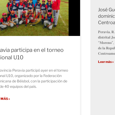
José Gu
dominic
Centro
𝐏𝐞𝐫𝐚𝐯𝐢𝐚, 𝐑.
𝐝𝐢𝐬𝐭𝐫𝐢𝐭𝐚𝐥 
“𝐌𝐨𝐫𝐞𝐧𝐨”, 𝐯
𝐝𝐞 𝐥𝐚 𝐑𝐞𝐩𝐮́
avia participa en el torneo
𝐂𝐞𝐧𝐭𝐫𝐨𝐚𝐦𝐞
ional U10
Leer más »
ovincia Peravia participó ayer en el torneo
nal U10, organizado por la Federación
icana de Béisbol, con la participación de
e 40 equipos del país.
 MÁS »