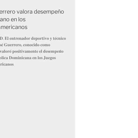
errero valora desempeño
ano en los
americanos
. 𝐄𝐥 𝐞𝐧𝐭𝐫𝐞𝐧𝐚𝐝𝐨𝐫 𝐝𝐞𝐩𝐨𝐫𝐭𝐢𝐯𝐨 𝐲 𝐭𝐞́𝐜𝐧𝐢𝐜𝐨
𝐨𝐬𝐞́ 𝐆𝐮𝐞𝐫𝐫𝐞𝐫𝐨, 𝐜𝐨𝐧𝐨𝐜𝐢𝐝𝐨 𝐜𝐨𝐦𝐨
𝐥𝐨𝐫𝐨́ 𝐩𝐨𝐬𝐢𝐭𝐢𝐯𝐚𝐦𝐞𝐧𝐭𝐞 𝐞𝐥 𝐝𝐞𝐬𝐞𝐦𝐩𝐞𝐧̃𝐨
𝐥𝐢𝐜𝐚 𝐃𝐨𝐦𝐢𝐧𝐢𝐜𝐚𝐧𝐚 𝐞𝐧 𝐥𝐨𝐬 𝐉𝐮𝐞𝐠𝐨𝐬
𝐢𝐜𝐚𝐧𝐨𝐬