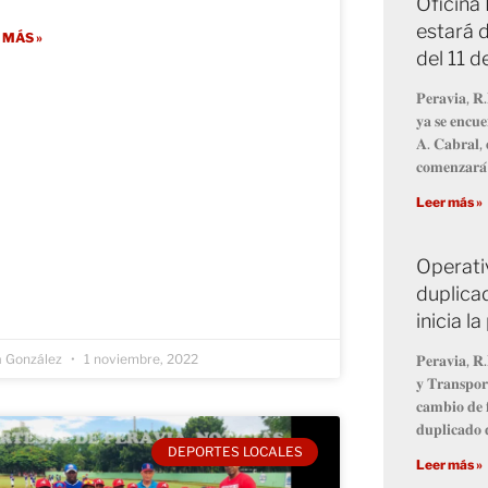
Oficina
estará d
 MÁS »
del 11 
𝐏𝐞𝐫𝐚𝐯𝐢𝐚, 𝐑.
𝐲𝐚 𝐬𝐞 𝐞𝐧𝐜𝐮𝐞
𝐀. 𝐂𝐚𝐛𝐫𝐚𝐥, 
𝐜𝐨𝐦𝐞𝐧𝐳𝐚𝐫𝐚́
Leer más »
Operati
duplicad
inicia 
a González
1 noviembre, 2022
𝐏𝐞𝐫𝐚𝐯𝐢𝐚, 𝐑.
𝐲 𝐓𝐫𝐚𝐧𝐬𝐩𝐨𝐫
𝐜𝐚𝐦𝐛𝐢𝐨 𝐝𝐞 𝐟
𝐝𝐮𝐩𝐥𝐢𝐜𝐚𝐝𝐨 𝐝
DEPORTES LOCALES
Leer más »