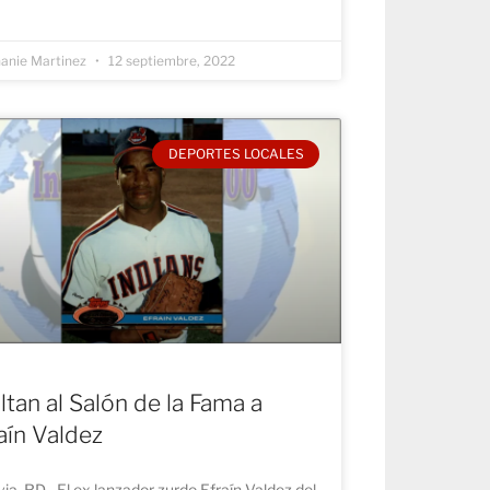
anie Martinez
12 septiembre, 2022
DEPORTES LOCALES
ltan al Salón de la Fama a
aín Valdez
ia, RD.- El ex lanzador zurdo Efraín Valdez del