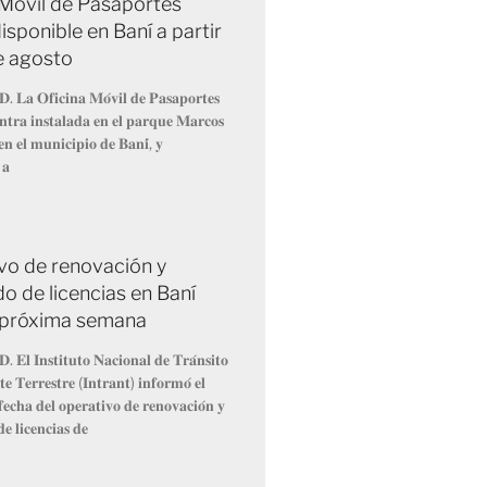
 Móvil de Pasaportes
isponible en Baní a partir
de agosto
𝐃. 𝐋𝐚 𝐎𝐟𝐢𝐜𝐢𝐧𝐚 𝐌𝐨́𝐯𝐢𝐥 𝐝𝐞 𝐏𝐚𝐬𝐚𝐩𝐨𝐫𝐭𝐞𝐬
𝐧𝐭𝐫𝐚 𝐢𝐧𝐬𝐭𝐚𝐥𝐚𝐝𝐚 𝐞𝐧 𝐞𝐥 𝐩𝐚𝐫𝐪𝐮𝐞 𝐌𝐚𝐫𝐜𝐨𝐬
𝐧 𝐞𝐥 𝐦𝐮𝐧𝐢𝐜𝐢𝐩𝐢𝐨 𝐝𝐞 𝐁𝐚𝐧𝐢́, 𝐲
 𝐚
vo de renovación y
o de licencias en Baní
la próxima semana
. 𝐄𝐥 𝐈𝐧𝐬𝐭𝐢𝐭𝐮𝐭𝐨 𝐍𝐚𝐜𝐢𝐨𝐧𝐚𝐥 𝐝𝐞 𝐓𝐫𝐚́𝐧𝐬𝐢𝐭𝐨
𝐞 𝐓𝐞𝐫𝐫𝐞𝐬𝐭𝐫𝐞 (𝐈𝐧𝐭𝐫𝐚𝐧𝐭) 𝐢𝐧𝐟𝐨𝐫𝐦𝐨́ 𝐞𝐥
𝐞𝐜𝐡𝐚 𝐝𝐞𝐥 𝐨𝐩𝐞𝐫𝐚𝐭𝐢𝐯𝐨 𝐝𝐞 𝐫𝐞𝐧𝐨𝐯𝐚𝐜𝐢𝐨́𝐧 𝐲
𝐞 𝐥𝐢𝐜𝐞𝐧𝐜𝐢𝐚𝐬 𝐝𝐞