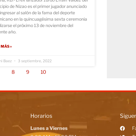
ipio de Nizao es el primer jugador anunciado
ingresar al salón de la fama del deporte
nicano en la quincuagésima sexta ceremonia
lizarse el próximo 13 de noviembre del
ente año.
 MÁS »
ni Baez
3 septiembre, 2022
7
8
9
10
Horarios
Siguen
Lunes a Viernes
F