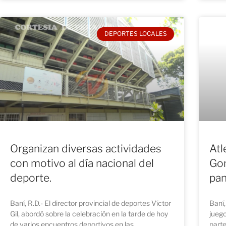
DEPORTES LOCALES
Organizan diversas actividades
Atl
con motivo al día nacional del
Gon
deporte.
pa
Baní, R.D.- El director provincial de deportes Víctor
Baní,
Gil, abordó sobre la celebración en la tarde de hoy
jueg
de varios encuentros deportivos en las
parte