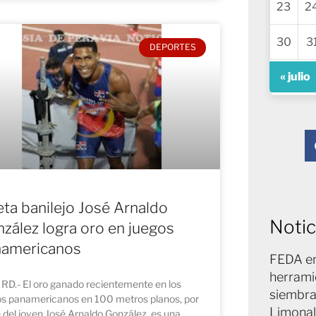
23
2
30
3
DEPORTES
« julio
eta banilejo José Arnaldo
Notic
zález logra oro en juegos
namericanos
FEDA en
herrami
 RD.- El oro ganado recientemente en los
siembra
os panamericanos en 100 metros planos, por
Limonal
 del joven José Arnaldo González, es una