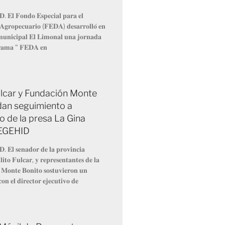
𝐃. 𝐄𝐥 𝐅𝐨𝐧𝐝𝐨 𝐄𝐬𝐩𝐞𝐜𝐢𝐚𝐥 𝐩𝐚𝐫𝐚 𝐞𝐥
 𝐀𝐠𝐫𝐨𝐩𝐞𝐜𝐮𝐚𝐫𝐢𝐨 (𝐅𝐄𝐃𝐀) 𝐝𝐞𝐬𝐚𝐫𝐫𝐨𝐥𝐥𝐨́ 𝐞𝐧
 𝐦𝐮𝐧𝐢𝐜𝐢𝐩𝐚𝐥 𝐄𝐥 𝐋𝐢𝐦𝐨𝐧𝐚𝐥 𝐮𝐧𝐚 𝐣𝐨𝐫𝐧𝐚𝐝𝐚
𝐫𝐚𝐦𝐚 “ 𝐅𝐄𝐃𝐀 𝐞𝐧
Fulcar y Fundación Monte
dan seguimiento a
o de la presa La Gina
 EGEHID
𝐃. 𝐄𝐥 𝐬𝐞𝐧𝐚𝐝𝐨𝐫 𝐝𝐞 𝐥𝐚 𝐩𝐫𝐨𝐯𝐢𝐧𝐜𝐢𝐚
𝐢𝐭𝐨 𝐅𝐮𝐥𝐜𝐚𝐫, 𝐲 𝐫𝐞𝐩𝐫𝐞𝐬𝐞𝐧𝐭𝐚𝐧𝐭𝐞𝐬 𝐝𝐞 𝐥𝐚
 𝐌𝐨𝐧𝐭𝐞 𝐁𝐨𝐧𝐢𝐭𝐨 𝐬𝐨𝐬𝐭𝐮𝐯𝐢𝐞𝐫𝐨𝐧 𝐮𝐧
𝐨𝐧 𝐞𝐥 𝐝𝐢𝐫𝐞𝐜𝐭𝐨𝐫 𝐞𝐣𝐞𝐜𝐮𝐭𝐢𝐯𝐨 𝐝𝐞