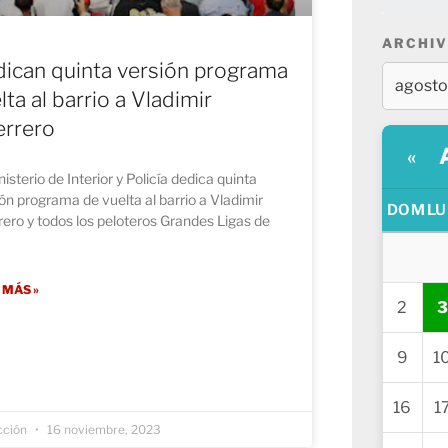
ARCHIV
ican quinta versión programa
lta al barrio a Vladimir
rrero
«
nisterio de Interior y Policía dedica quinta
ón programa de vuelta al barrio a Vladimir
DOM
LU
ero y todos los peloteros Grandes Ligas de
 MÁS »
2
3
9
1
16
1
cción
16 noviembre, 2023