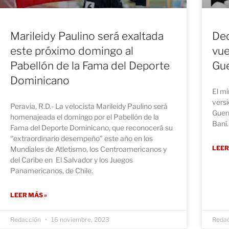
Marileidy Paulino será exaltada
Ded
este próximo domingo al
vue
Pabellón de la Fama del Deporte
Gue
Dominicano
El mi
versi
Peravia, R.D.- La velocista Marileidy Paulino será
Guerr
homenajeada el domingo por el Pabellón de la
Baní.
Fama del Deporte Dominicano, que reconocerá su
“extraordinario desempeño” este año en los
LEER
Mundiales de Atletismo, los Centroamericanos y
del Caribe en El Salvador y los Juegos
Panamericanos, de Chile.
LEER MÁS »
Redacción
16 noviembre, 2023
Reda