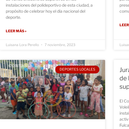
instalaciones del polideportivo de esta ciudad, a
prese
propósito de celebrar hoy el día nacional del
comu
deporte.
LEER
LEER MÁS »
Luisana Lora Perello
7 noviembre, 2023
Luisa
Jur
DEPORTES LOCALES
de 
sup
El Co
Volei
insta
activ
Fulca