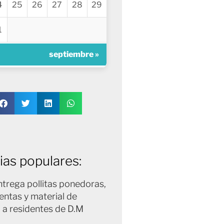
4
25
26
27
28
29
1
septiembre »
ias populares:
trega pollitas ponedoras,
entas y material de
 a residentes de D.M