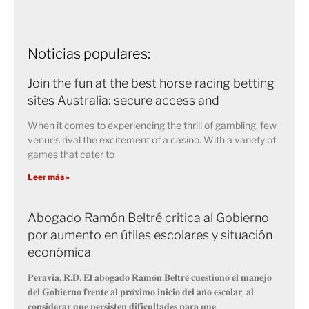
Noticias populares:
Join the fun at the best horse racing betting
sites Australia: secure access and
When it comes to experiencing the thrill of gambling, few
venues rival the excitement of a casino. With a variety of
games that cater to
Leer más »
Abogado Ramón Beltré critica al Gobierno
por aumento en útiles escolares y situación
económica
𝐏𝐞𝐫𝐚𝐯𝐢𝐚, 𝐑.𝐃. 𝐄𝐥 𝐚𝐛𝐨𝐠𝐚𝐝𝐨 𝐑𝐚𝐦𝐨́𝐧 𝐁𝐞𝐥𝐭𝐫𝐞́ 𝐜𝐮𝐞𝐬𝐭𝐢𝐨𝐧𝐨́ 𝐞𝐥 𝐦𝐚𝐧𝐞𝐣𝐨
𝐝𝐞𝐥 𝐆𝐨𝐛𝐢𝐞𝐫𝐧𝐨 𝐟𝐫𝐞𝐧𝐭𝐞 𝐚𝐥 𝐩𝐫𝐨́𝐱𝐢𝐦𝐨 𝐢𝐧𝐢𝐜𝐢𝐨 𝐝𝐞𝐥 𝐚𝐧̃𝐨 𝐞𝐬𝐜𝐨𝐥𝐚𝐫, 𝐚𝐥
𝐜𝐨𝐧𝐬𝐢𝐝𝐞𝐫𝐚𝐫 𝐪𝐮𝐞 𝐩𝐞𝐫𝐬𝐢𝐬𝐭𝐞𝐧 𝐝𝐢𝐟𝐢𝐜𝐮𝐥𝐭𝐚𝐝𝐞𝐬 𝐩𝐚𝐫𝐚 𝐪𝐮𝐞