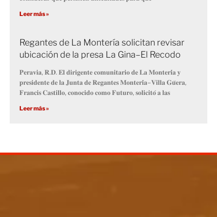
Leer más »
Regantes de La Montería solicitan revisar
ubicación de la presa La Gina–El Recodo
𝐏𝐞𝐫𝐚𝐯𝐢𝐚, 𝐑.𝐃. 𝐄𝐥 𝐝𝐢𝐫𝐢𝐠𝐞𝐧𝐭𝐞 𝐜𝐨𝐦𝐮𝐧𝐢𝐭𝐚𝐫𝐢𝐨 𝐝𝐞 𝐋𝐚 𝐌𝐨𝐧𝐭𝐞𝐫𝐢́𝐚 𝐲
𝐩𝐫𝐞𝐬𝐢𝐝𝐞𝐧𝐭𝐞 𝐝𝐞 𝐥𝐚 𝐉𝐮𝐧𝐭𝐚 𝐝𝐞 𝐑𝐞𝐠𝐚𝐧𝐭𝐞𝐬 𝐌𝐨𝐧𝐭𝐞𝐫𝐢́𝐚–𝐕𝐢𝐥𝐥𝐚 𝐆𝐮̈𝐞𝐫𝐚,
𝐅𝐫𝐚𝐧𝐜𝐢𝐬 𝐂𝐚𝐬𝐭𝐢𝐥𝐥𝐨, 𝐜𝐨𝐧𝐨𝐜𝐢𝐝𝐨 𝐜𝐨𝐦𝐨 𝐅𝐮𝐭𝐮𝐫𝐨, 𝐬𝐨𝐥𝐢𝐜𝐢𝐭𝐨́ 𝐚 𝐥𝐚𝐬
Leer más »