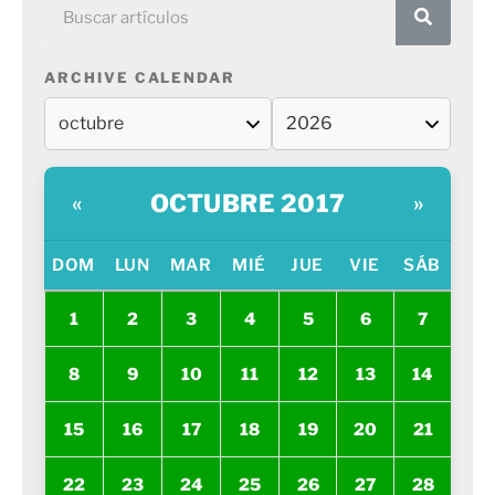
ARCHIVE CALENDAR
OCTUBRE 2017
«
»
DOM
LUN
MAR
MIÉ
JUE
VIE
SÁB
1
2
3
4
5
6
7
8
9
10
11
12
13
14
15
16
17
18
19
20
21
22
23
24
25
26
27
28