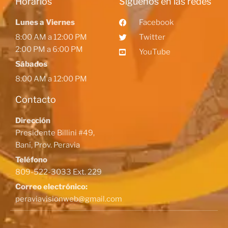
Horarios
Siguenos en las redes
Lunes a Viernes
Facebook
8:00 AM a 12:00 PM
Twitter
2:00 PM a 6:00 PM
YouTube
Sábados
8:00 AM a 12:00 PM
Contacto
Dirección
Presidente Billini #49,
Baní, Prov. Peravia
Teléfono
809-522-3033 Ext. 229
Correo electrónico:
peraviavisionweb@gmail.com