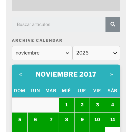
ARCHIVE CALENDAR
NOVIEMBRE 2017
«
»
DOM
LUN
MAR
MIÉ
JUE
VIE
SÁB
1
2
3
4
5
6
7
8
9
10
11