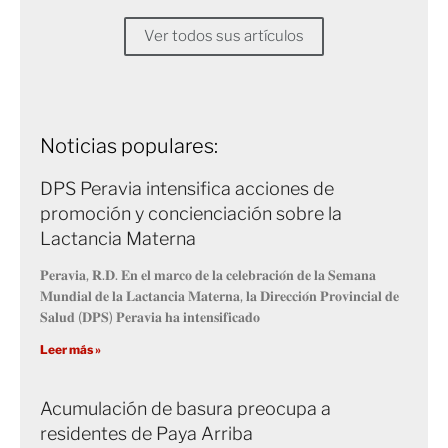
Ver todos sus artículos
Noticias populares:
DPS Peravia intensifica acciones de
promoción y concienciación sobre la
Lactancia Materna
𝐏𝐞𝐫𝐚𝐯𝐢𝐚, 𝐑.𝐃. 𝐄𝐧 𝐞𝐥 𝐦𝐚𝐫𝐜𝐨 𝐝𝐞 𝐥𝐚 𝐜𝐞𝐥𝐞𝐛𝐫𝐚𝐜𝐢𝐨́𝐧 𝐝𝐞 𝐥𝐚 𝐒𝐞𝐦𝐚𝐧𝐚
𝐌𝐮𝐧𝐝𝐢𝐚𝐥 𝐝𝐞 𝐥𝐚 𝐋𝐚𝐜𝐭𝐚𝐧𝐜𝐢𝐚 𝐌𝐚𝐭𝐞𝐫𝐧𝐚, 𝐥𝐚 𝐃𝐢𝐫𝐞𝐜𝐜𝐢𝐨́𝐧 𝐏𝐫𝐨𝐯𝐢𝐧𝐜𝐢𝐚𝐥 𝐝𝐞
𝐒𝐚𝐥𝐮𝐝 (𝐃𝐏𝐒) 𝐏𝐞𝐫𝐚𝐯𝐢𝐚 𝐡𝐚 𝐢𝐧𝐭𝐞𝐧𝐬𝐢𝐟𝐢𝐜𝐚𝐝𝐨
Leer más »
Acumulación de basura preocupa a
residentes de Paya Arriba