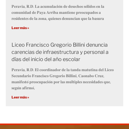
𝐏𝐞𝐫𝐚𝐯𝐢𝐚, 𝐑.𝐃. 𝐋𝐚 𝐚𝐜𝐮𝐦𝐮𝐥𝐚𝐜𝐢𝐨́𝐧 𝐝𝐞 𝐝𝐞𝐬𝐞𝐜𝐡𝐨𝐬 𝐬𝐨́𝐥𝐢𝐝𝐨𝐬 𝐞𝐧 𝐥𝐚
𝐜𝐨𝐦𝐮𝐧𝐢𝐝𝐚𝐝 𝐝𝐞 𝐏𝐚𝐲𝐚 𝐀𝐫𝐫𝐢𝐛𝐚 𝐦𝐚𝐧𝐭𝐢𝐞𝐧𝐞 𝐩𝐫𝐞𝐨𝐜𝐮𝐩𝐚𝐝𝐨𝐬 𝐚
𝐫𝐞𝐬𝐢𝐝𝐞𝐧𝐭𝐞𝐬 𝐝𝐞 𝐥𝐚 𝐳𝐨𝐧𝐚, 𝐪𝐮𝐢𝐞𝐧𝐞𝐬 𝐝𝐞𝐧𝐮𝐧𝐜𝐢𝐚𝐧 𝐪𝐮𝐞 𝐥𝐚 𝐛𝐚𝐬𝐮𝐫𝐚
Leer más »
Liceo Francisco Gregorio Billini denuncia
carencias de infraestructura y personal a
días del inicio del año escolar
𝐏𝐞𝐫𝐚𝐯𝐢𝐚, 𝐑.𝐃. 𝐄𝐥 𝐜𝐨𝐨𝐫𝐝𝐢𝐧𝐚𝐝𝐨𝐫 𝐝𝐞 𝐥𝐚 𝐭𝐚𝐧𝐝𝐚 𝐦𝐚𝐭𝐮𝐭𝐢𝐧𝐚 𝐝𝐞𝐥 𝐋𝐢𝐜𝐞𝐨
𝐒𝐞𝐜𝐮𝐧𝐝𝐚𝐫𝐢𝐨 𝐅𝐫𝐚𝐧𝐜𝐢𝐬𝐜𝐨 𝐆𝐫𝐞𝐠𝐨𝐫𝐢𝐨 𝐁𝐢𝐥𝐥𝐢𝐧𝐢, 𝐂𝐚𝐨𝐧𝐚𝐛𝐨 𝐂𝐫𝐮𝐳,
𝐦𝐚𝐧𝐢𝐟𝐞𝐬𝐭𝐨́ 𝐩𝐫𝐞𝐨𝐜𝐮𝐩𝐚𝐜𝐢𝐨́𝐧 𝐩𝐨𝐫 𝐥𝐚𝐬 𝐦𝐮́𝐥𝐭𝐢𝐩𝐥𝐞𝐬 𝐧𝐞𝐜𝐞𝐬𝐢𝐝𝐚𝐝𝐞𝐬 𝐪𝐮𝐞,
𝐬𝐞𝐠𝐮́𝐧 𝐚𝐟𝐢𝐫𝐦𝐨́,
Leer más »