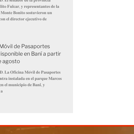
𝐢𝐭𝐨 𝐅𝐮𝐥𝐜𝐚𝐫, 𝐲 𝐫𝐞𝐩𝐫𝐞𝐬𝐞𝐧𝐭𝐚𝐧𝐭𝐞𝐬 𝐝𝐞 𝐥𝐚
 𝐌𝐨𝐧𝐭𝐞 𝐁𝐨𝐧𝐢𝐭𝐨 𝐬𝐨𝐬𝐭𝐮𝐯𝐢𝐞𝐫𝐨𝐧 𝐮𝐧
𝐨𝐧 𝐞𝐥 𝐝𝐢𝐫𝐞𝐜𝐭𝐨𝐫 𝐞𝐣𝐞𝐜𝐮𝐭𝐢𝐯𝐨 𝐝𝐞
 Móvil de Pasaportes
isponible en Baní a partir
de agosto
𝐃. 𝐋𝐚 𝐎𝐟𝐢𝐜𝐢𝐧𝐚 𝐌𝐨́𝐯𝐢𝐥 𝐝𝐞 𝐏𝐚𝐬𝐚𝐩𝐨𝐫𝐭𝐞𝐬
𝐧𝐭𝐫𝐚 𝐢𝐧𝐬𝐭𝐚𝐥𝐚𝐝𝐚 𝐞𝐧 𝐞𝐥 𝐩𝐚𝐫𝐪𝐮𝐞 𝐌𝐚𝐫𝐜𝐨𝐬
𝐧 𝐞𝐥 𝐦𝐮𝐧𝐢𝐜𝐢𝐩𝐢𝐨 𝐝𝐞 𝐁𝐚𝐧𝐢́, 𝐲
 𝐚