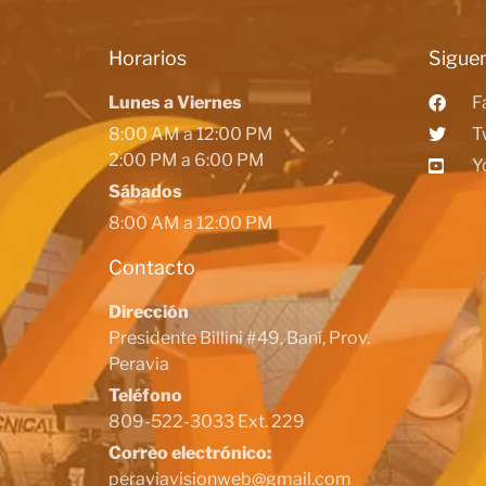
Horarios
Siguen
Lunes a Viernes
F
8:00 AM a 12:00 PM
T
2:00 PM a 6:00 PM
Y
Sábados
8:00 AM a 12:00 PM
Contacto
Dirección
Presidente Billini #49, Baní, Prov.
Peravia
Teléfono
809-522-3033 Ext. 229
Correo electrónico:
peraviavisionweb@gmail.com