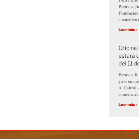
𝐏𝐞𝐫𝐚𝐯𝐢𝐚, 𝐉𝐮
𝐅𝐮𝐧𝐝𝐚𝐜𝐢𝐨́𝐧
𝐞𝐧𝐜𝐮𝐞𝐧𝐭𝐫𝐨 𝐜
Leer más »
Oficina
estará d
del 11 
𝐏𝐞𝐫𝐚𝐯𝐢𝐚, 𝐑.
𝐲𝐚 𝐬𝐞 𝐞𝐧𝐜𝐮𝐞
𝐀. 𝐂𝐚𝐛𝐫𝐚𝐥, 
𝐜𝐨𝐦𝐞𝐧𝐳𝐚𝐫𝐚́
Leer más »