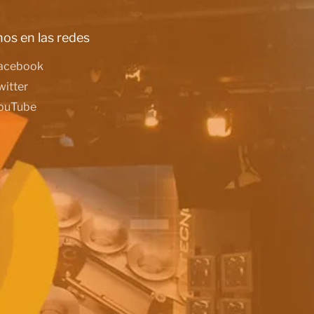
os en las redes
acebook
witter
ouTube