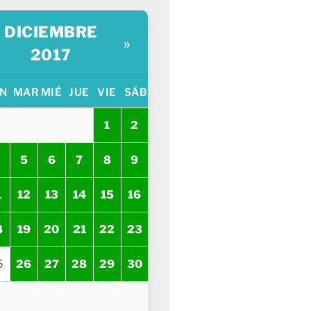
DICIEMBRE
»
2017
N
MAR
MIÉ
JUE
VIE
SÁB
1
2
5
6
7
8
9
1
12
13
14
15
16
8
19
20
21
22
23
5
26
27
28
29
30