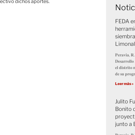
ectivo dichos aportes.
Notic
FEDA en
herrami
siembra
Limonal
𝐏𝐞𝐫𝐚𝐯𝐢𝐚, 𝐑.
𝐃𝐞𝐬𝐚𝐫𝐫𝐨𝐥𝐥
𝐞𝐥 𝐝𝐢𝐬𝐭𝐫𝐢𝐭
𝐝𝐞 𝐬𝐮 𝐩𝐫𝐨
Leer más »
Julito 
Bonito 
proyect
junto a
𝐏𝐞𝐫𝐚𝐯𝐢𝐚, 𝐑.