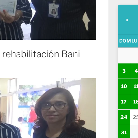
«
DOM
LU
 rehabilitación Bani
3
4
10
1
17
1
24
2
31