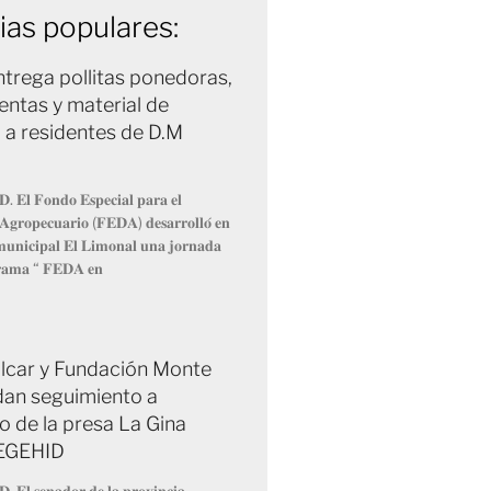
ias populares:
trega pollitas ponedoras,
entas y material de
 a residentes de D.M
𝐃. 𝐄𝐥 𝐅𝐨𝐧𝐝𝐨 𝐄𝐬𝐩𝐞𝐜𝐢𝐚𝐥 𝐩𝐚𝐫𝐚 𝐞𝐥
 𝐀𝐠𝐫𝐨𝐩𝐞𝐜𝐮𝐚𝐫𝐢𝐨 (𝐅𝐄𝐃𝐀) 𝐝𝐞𝐬𝐚𝐫𝐫𝐨𝐥𝐥𝐨́ 𝐞𝐧
 𝐦𝐮𝐧𝐢𝐜𝐢𝐩𝐚𝐥 𝐄𝐥 𝐋𝐢𝐦𝐨𝐧𝐚𝐥 𝐮𝐧𝐚 𝐣𝐨𝐫𝐧𝐚𝐝𝐚
𝐫𝐚𝐦𝐚 “ 𝐅𝐄𝐃𝐀 𝐞𝐧
Fulcar y Fundación Monte
dan seguimiento a
o de la presa La Gina
 EGEHID
𝐃. 𝐄𝐥 𝐬𝐞𝐧𝐚𝐝𝐨𝐫 𝐝𝐞 𝐥𝐚 𝐩𝐫𝐨𝐯𝐢𝐧𝐜𝐢𝐚