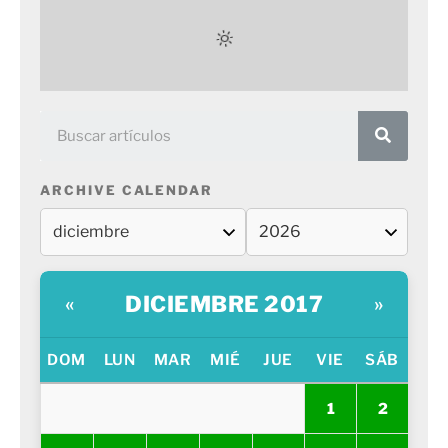
ARCHIVE CALENDAR
DICIEMBRE 2017
«
»
DOM
LUN
MAR
MIÉ
JUE
VIE
SÁB
1
2