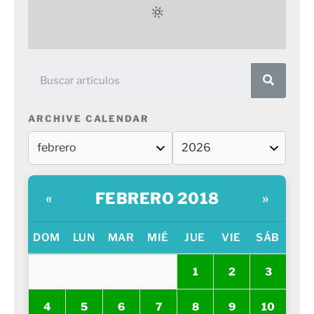
ARCHIVE CALENDAR
FEBRERO 2018
«
»
DOM
LUN
MAR
MIÉ
JUE
VIE
SÁB
1
2
3
4
5
6
7
8
9
10