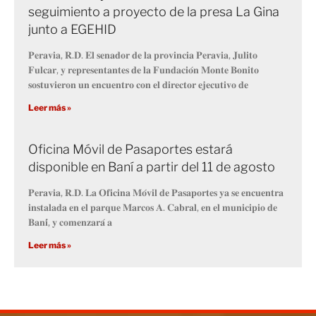
seguimiento a proyecto de la presa La Gina
junto a EGEHID
𝐏𝐞𝐫𝐚𝐯𝐢𝐚, 𝐑.𝐃. 𝐄𝐥 𝐬𝐞𝐧𝐚𝐝𝐨𝐫 𝐝𝐞 𝐥𝐚 𝐩𝐫𝐨𝐯𝐢𝐧𝐜𝐢𝐚 𝐏𝐞𝐫𝐚𝐯𝐢𝐚, 𝐉𝐮𝐥𝐢𝐭𝐨
𝐅𝐮𝐥𝐜𝐚𝐫, 𝐲 𝐫𝐞𝐩𝐫𝐞𝐬𝐞𝐧𝐭𝐚𝐧𝐭𝐞𝐬 𝐝𝐞 𝐥𝐚 𝐅𝐮𝐧𝐝𝐚𝐜𝐢𝐨́𝐧 𝐌𝐨𝐧𝐭𝐞 𝐁𝐨𝐧𝐢𝐭𝐨
𝐬𝐨𝐬𝐭𝐮𝐯𝐢𝐞𝐫𝐨𝐧 𝐮𝐧 𝐞𝐧𝐜𝐮𝐞𝐧𝐭𝐫𝐨 𝐜𝐨𝐧 𝐞𝐥 𝐝𝐢𝐫𝐞𝐜𝐭𝐨𝐫 𝐞𝐣𝐞𝐜𝐮𝐭𝐢𝐯𝐨 𝐝𝐞
Leer más »
Oficina Móvil de Pasaportes estará
disponible en Baní a partir del 11 de agosto
𝐏𝐞𝐫𝐚𝐯𝐢𝐚, 𝐑.𝐃. 𝐋𝐚 𝐎𝐟𝐢𝐜𝐢𝐧𝐚 𝐌𝐨́𝐯𝐢𝐥 𝐝𝐞 𝐏𝐚𝐬𝐚𝐩𝐨𝐫𝐭𝐞𝐬 𝐲𝐚 𝐬𝐞 𝐞𝐧𝐜𝐮𝐞𝐧𝐭𝐫𝐚
𝐢𝐧𝐬𝐭𝐚𝐥𝐚𝐝𝐚 𝐞𝐧 𝐞𝐥 𝐩𝐚𝐫𝐪𝐮𝐞 𝐌𝐚𝐫𝐜𝐨𝐬 𝐀. 𝐂𝐚𝐛𝐫𝐚𝐥, 𝐞𝐧 𝐞𝐥 𝐦𝐮𝐧𝐢𝐜𝐢𝐩𝐢𝐨 𝐝𝐞
𝐁𝐚𝐧𝐢́, 𝐲 𝐜𝐨𝐦𝐞𝐧𝐳𝐚𝐫𝐚́ 𝐚
Leer más »