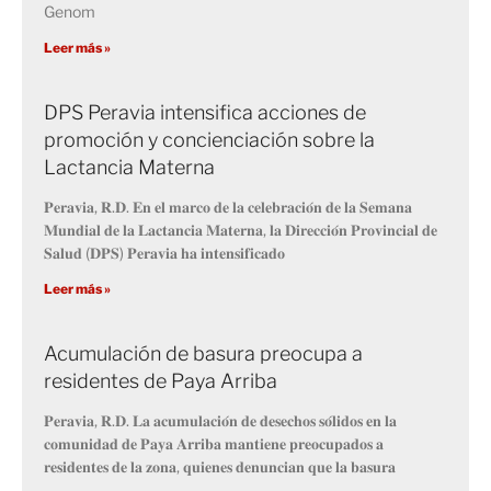
Genom
Leer más »
DPS Peravia intensifica acciones de
promoción y concienciación sobre la
Lactancia Materna
𝐏𝐞𝐫𝐚𝐯𝐢𝐚, 𝐑.𝐃. 𝐄𝐧 𝐞𝐥 𝐦𝐚𝐫𝐜𝐨 𝐝𝐞 𝐥𝐚 𝐜𝐞𝐥𝐞𝐛𝐫𝐚𝐜𝐢𝐨́𝐧 𝐝𝐞 𝐥𝐚 𝐒𝐞𝐦𝐚𝐧𝐚
𝐌𝐮𝐧𝐝𝐢𝐚𝐥 𝐝𝐞 𝐥𝐚 𝐋𝐚𝐜𝐭𝐚𝐧𝐜𝐢𝐚 𝐌𝐚𝐭𝐞𝐫𝐧𝐚, 𝐥𝐚 𝐃𝐢𝐫𝐞𝐜𝐜𝐢𝐨́𝐧 𝐏𝐫𝐨𝐯𝐢𝐧𝐜𝐢𝐚𝐥 𝐝𝐞
𝐒𝐚𝐥𝐮𝐝 (𝐃𝐏𝐒) 𝐏𝐞𝐫𝐚𝐯𝐢𝐚 𝐡𝐚 𝐢𝐧𝐭𝐞𝐧𝐬𝐢𝐟𝐢𝐜𝐚𝐝𝐨
Leer más »
Acumulación de basura preocupa a
residentes de Paya Arriba
𝐏𝐞𝐫𝐚𝐯𝐢𝐚, 𝐑.𝐃. 𝐋𝐚 𝐚𝐜𝐮𝐦𝐮𝐥𝐚𝐜𝐢𝐨́𝐧 𝐝𝐞 𝐝𝐞𝐬𝐞𝐜𝐡𝐨𝐬 𝐬𝐨́𝐥𝐢𝐝𝐨𝐬 𝐞𝐧 𝐥𝐚
𝐜𝐨𝐦𝐮𝐧𝐢𝐝𝐚𝐝 𝐝𝐞 𝐏𝐚𝐲𝐚 𝐀𝐫𝐫𝐢𝐛𝐚 𝐦𝐚𝐧𝐭𝐢𝐞𝐧𝐞 𝐩𝐫𝐞𝐨𝐜𝐮𝐩𝐚𝐝𝐨𝐬 𝐚
𝐫𝐞𝐬𝐢𝐝𝐞𝐧𝐭𝐞𝐬 𝐝𝐞 𝐥𝐚 𝐳𝐨𝐧𝐚, 𝐪𝐮𝐢𝐞𝐧𝐞𝐬 𝐝𝐞𝐧𝐮𝐧𝐜𝐢𝐚𝐧 𝐪𝐮𝐞 𝐥𝐚 𝐛𝐚𝐬𝐮𝐫𝐚