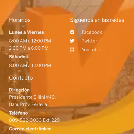
Horarios
Siguenos en las redes
Lunes a Viernes
Facebook
8:00 AM a 12:00 PM
Twitter
2:00 PM a 6:00 PM
YouTube
Sábados
8:00 AM a 12:00 PM
Contacto
Dirección
Presidente Billini #49,
Baní, Prov. Peravia
Teléfono
809-522-3033 Ext. 229
Correo electrónico: