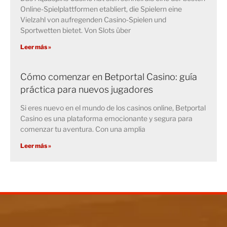
Online-Spielplattformen etabliert, die Spielern eine
Vielzahl von aufregenden Casino-Spielen und
Sportwetten bietet. Von Slots über
Leer más »
Cómo comenzar en Betportal Casino: guía
práctica para nuevos jugadores
Si eres nuevo en el mundo de los casinos online, Betportal
Casino es una plataforma emocionante y segura para
comenzar tu aventura. Con una amplia
Leer más »