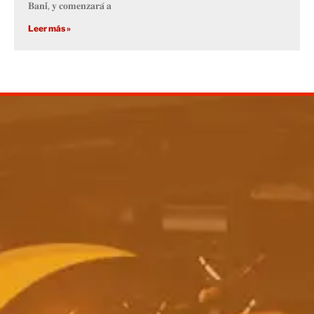
𝐁𝐚𝐧𝐢́, 𝐲 𝐜𝐨𝐦𝐞𝐧𝐳𝐚𝐫𝐚́ 𝐚
Leer más »