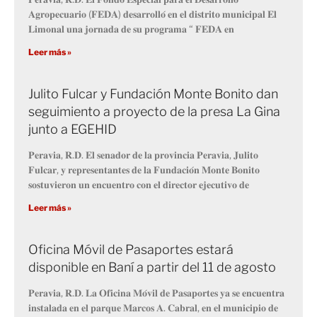
𝐀𝐠𝐫𝐨𝐩𝐞𝐜𝐮𝐚𝐫𝐢𝐨 (𝐅𝐄𝐃𝐀) 𝐝𝐞𝐬𝐚𝐫𝐫𝐨𝐥𝐥𝐨́ 𝐞𝐧 𝐞𝐥 𝐝𝐢𝐬𝐭𝐫𝐢𝐭𝐨 𝐦𝐮𝐧𝐢𝐜𝐢𝐩𝐚𝐥 𝐄𝐥
𝐋𝐢𝐦𝐨𝐧𝐚𝐥 𝐮𝐧𝐚 𝐣𝐨𝐫𝐧𝐚𝐝𝐚 𝐝𝐞 𝐬𝐮 𝐩𝐫𝐨𝐠𝐫𝐚𝐦𝐚 “ 𝐅𝐄𝐃𝐀 𝐞𝐧
Leer más »
Julito Fulcar y Fundación Monte Bonito dan
seguimiento a proyecto de la presa La Gina
junto a EGEHID
𝐏𝐞𝐫𝐚𝐯𝐢𝐚, 𝐑.𝐃. 𝐄𝐥 𝐬𝐞𝐧𝐚𝐝𝐨𝐫 𝐝𝐞 𝐥𝐚 𝐩𝐫𝐨𝐯𝐢𝐧𝐜𝐢𝐚 𝐏𝐞𝐫𝐚𝐯𝐢𝐚, 𝐉𝐮𝐥𝐢𝐭𝐨
𝐅𝐮𝐥𝐜𝐚𝐫, 𝐲 𝐫𝐞𝐩𝐫𝐞𝐬𝐞𝐧𝐭𝐚𝐧𝐭𝐞𝐬 𝐝𝐞 𝐥𝐚 𝐅𝐮𝐧𝐝𝐚𝐜𝐢𝐨́𝐧 𝐌𝐨𝐧𝐭𝐞 𝐁𝐨𝐧𝐢𝐭𝐨
𝐬𝐨𝐬𝐭𝐮𝐯𝐢𝐞𝐫𝐨𝐧 𝐮𝐧 𝐞𝐧𝐜𝐮𝐞𝐧𝐭𝐫𝐨 𝐜𝐨𝐧 𝐞𝐥 𝐝𝐢𝐫𝐞𝐜𝐭𝐨𝐫 𝐞𝐣𝐞𝐜𝐮𝐭𝐢𝐯𝐨 𝐝𝐞
Leer más »
Oficina Móvil de Pasaportes estará
disponible en Baní a partir del 11 de agosto
𝐏𝐞𝐫𝐚𝐯𝐢𝐚, 𝐑.𝐃. 𝐋𝐚 𝐎𝐟𝐢𝐜𝐢𝐧𝐚 𝐌𝐨́𝐯𝐢𝐥 𝐝𝐞 𝐏𝐚𝐬𝐚𝐩𝐨𝐫𝐭𝐞𝐬 𝐲𝐚 𝐬𝐞 𝐞𝐧𝐜𝐮𝐞𝐧𝐭𝐫𝐚
𝐢𝐧𝐬𝐭𝐚𝐥𝐚𝐝𝐚 𝐞𝐧 𝐞𝐥 𝐩𝐚𝐫𝐪𝐮𝐞 𝐌𝐚𝐫𝐜𝐨𝐬 𝐀. 𝐂𝐚𝐛𝐫𝐚𝐥, 𝐞𝐧 𝐞𝐥 𝐦𝐮𝐧𝐢𝐜𝐢𝐩𝐢𝐨 𝐝𝐞