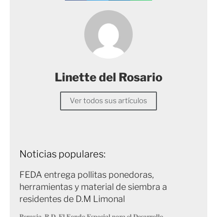
Linette del Rosario
Ver todos sus artículos
Noticias populares:
FEDA entrega pollitas ponedoras,
herramientas y material de siembra a
residentes de D.M Limonal
𝐏𝐞𝐫𝐚𝐯𝐢𝐚, 𝐑.𝐃. 𝐄𝐥 𝐅𝐨𝐧𝐝𝐨 𝐄𝐬𝐩𝐞𝐜𝐢𝐚𝐥 𝐩𝐚𝐫𝐚 𝐞𝐥 𝐃𝐞𝐬𝐚𝐫𝐫𝐨𝐥𝐥𝐨