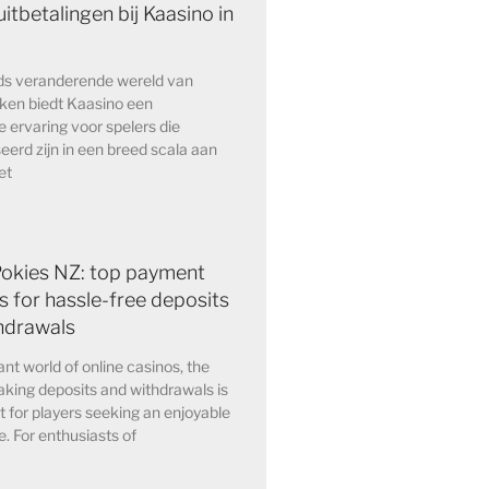
itbetalingen bij Kaasino in
eds veranderende wereld van
kken biedt Kaasino een
e ervaring voor spelers die
eerd zijn in een breed scala aan
et
Pokies NZ: top payment
 for hassle-free deposits
hdrawals
ant world of online casinos, the
king deposits and withdrawals is
for players seeking an enjoyable
. For enthusiasts of