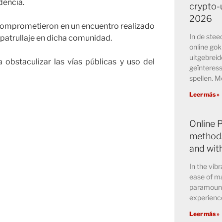
dencia.
crypto-u
2026
 comprometieron en un encuentro realizado
In de ste
 patrullaje en dicha comunidad.
online go
uitgebreid
obstaculizar las vías públicas y uso del
geïnteress
spellen. M
Leer más »
Online 
methods
and wit
In the vibr
ease of ma
paramount 
experience
Leer más »