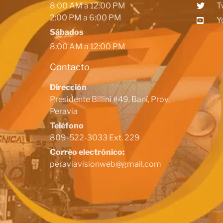
8:00 AM a 12:00 PM
T
2:00 PM a 6:00 PM
Y
Sábados
8:00 AM a 12:00 PM
Contacto
Dirección
Presidente Billini #49, Baní, Prov.
Peravia
Teléfono
809-522-3033 Ext. 229
Correo electrónico:
peraviavisionweb@gmail.com