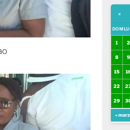
«
DOM
LU
1
2
ao
8
9
15
1
22
2
29
3
« mar