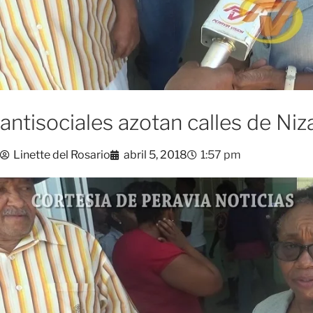
antisociales azotan calles de Niz
Linette del Rosario
abril 5, 2018
1:57 pm