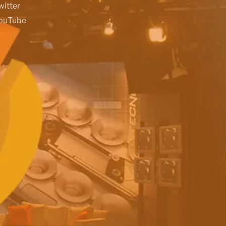
witter
ouTube