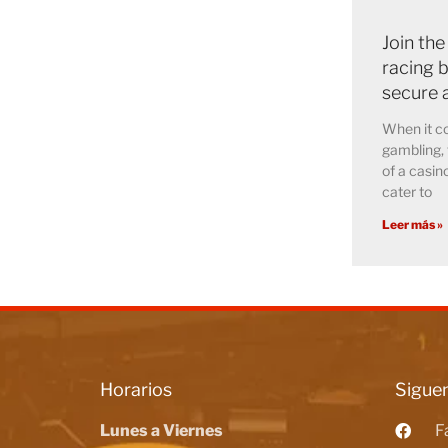
Join the
racing b
secure 
When it co
gambling, 
of a casin
cater to
Leer más »
Horarios
Siguen
Lunes a Viernes
F