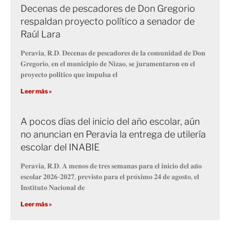
Decenas de pescadores de Don Gregorio
respaldan proyecto político a senador de
Raúl Lara
𝐏𝐞𝐫𝐚𝐯𝐢𝐚, 𝐑.𝐃. 𝐃𝐞𝐜𝐞𝐧𝐚𝐬 𝐝𝐞 𝐩𝐞𝐬𝐜𝐚𝐝𝐨𝐫𝐞𝐬 𝐝𝐞 𝐥𝐚 𝐜𝐨𝐦𝐮𝐧𝐢𝐝𝐚𝐝 𝐝𝐞 𝐃𝐨𝐧
𝐆𝐫𝐞𝐠𝐨𝐫𝐢𝐨, 𝐞𝐧 𝐞𝐥 𝐦𝐮𝐧𝐢𝐜𝐢𝐩𝐢𝐨 𝐝𝐞 𝐍𝐢𝐳𝐚𝐨, 𝐬𝐞 𝐣𝐮𝐫𝐚𝐦𝐞𝐧𝐭𝐚𝐫𝐨𝐧 𝐞𝐧 𝐞𝐥
𝐩𝐫𝐨𝐲𝐞𝐜𝐭𝐨 𝐩𝐨𝐥𝐢́𝐭𝐢𝐜𝐨 𝐪𝐮𝐞 𝐢𝐦𝐩𝐮𝐥𝐬𝐚 𝐞𝐥
Leer más »
A pocos días del inicio del año escolar, aún
no anuncian en Peravia la entrega de utilería
escolar del INABIE
𝐏𝐞𝐫𝐚𝐯𝐢𝐚, 𝐑.𝐃. 𝐀 𝐦𝐞𝐧𝐨𝐬 𝐝𝐞 𝐭𝐫𝐞𝐬 𝐬𝐞𝐦𝐚𝐧𝐚𝐬 𝐩𝐚𝐫𝐚 𝐞𝐥 𝐢𝐧𝐢𝐜𝐢𝐨 𝐝𝐞𝐥 𝐚𝐧̃𝐨
𝐞𝐬𝐜𝐨𝐥𝐚𝐫 𝟐𝟎𝟐𝟔-𝟐𝟎𝟐𝟕, 𝐩𝐫𝐞𝐯𝐢𝐬𝐭𝐨 𝐩𝐚𝐫𝐚 𝐞𝐥 𝐩𝐫𝐨́𝐱𝐢𝐦𝐨 𝟐𝟒 𝐝𝐞 𝐚𝐠𝐨𝐬𝐭𝐨, 𝐞𝐥
𝐈𝐧𝐬𝐭𝐢𝐭𝐮𝐭𝐨 𝐍𝐚𝐜𝐢𝐨𝐧𝐚𝐥 𝐝𝐞
Leer más »