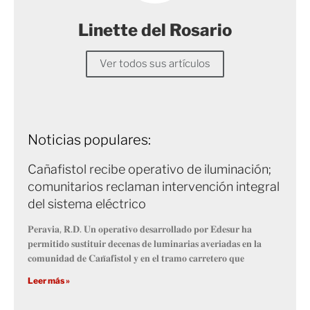
Linette del Rosario
Ver todos sus artículos
Noticias populares:
Cañafistol recibe operativo de iluminación;
comunitarios reclaman intervención integral
del sistema eléctrico
𝐏𝐞𝐫𝐚𝐯𝐢𝐚, 𝐑.𝐃. 𝐔𝐧 𝐨𝐩𝐞𝐫𝐚𝐭𝐢𝐯𝐨 𝐝𝐞𝐬𝐚𝐫𝐫𝐨𝐥𝐥𝐚𝐝𝐨 𝐩𝐨𝐫 𝐄𝐝𝐞𝐬𝐮𝐫 𝐡𝐚
𝐩𝐞𝐫𝐦𝐢𝐭𝐢𝐝𝐨 𝐬𝐮𝐬𝐭𝐢𝐭𝐮𝐢𝐫 𝐝𝐞𝐜𝐞𝐧𝐚𝐬 𝐝𝐞 𝐥𝐮𝐦𝐢𝐧𝐚𝐫𝐢𝐚𝐬 𝐚𝐯𝐞𝐫𝐢𝐚𝐝𝐚𝐬 𝐞𝐧 𝐥𝐚
𝐜𝐨𝐦𝐮𝐧𝐢𝐝𝐚𝐝 𝐝𝐞 𝐂𝐚𝐧̃𝐚𝐟𝐢𝐬𝐭𝐨𝐥 𝐲 𝐞𝐧 𝐞𝐥 𝐭𝐫𝐚𝐦𝐨 𝐜𝐚𝐫𝐫𝐞𝐭𝐞𝐫𝐨 𝐪𝐮𝐞
Leer más »