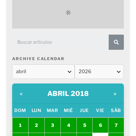
ARCHIVE CALENDAR
ABRIL 2018
«
»
DOM
LUN
MAR
MIÉ
JUE
VIE
SÁB
1
2
3
4
5
6
7