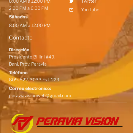
8:00 AM a 12:00 PM
Twitter
2:00 PM a 6:00 PM
YouTube
Sábados
8:00 AM a 12:00 PM
Contacto
Dirección
Presidente Billini #49,
Baní, Prov. Peravia
Teléfono
809-522-3033 Ext. 229
Correo electrónico:
peraviavisionweb@gmail.com