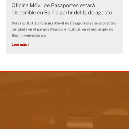
Oficina Móvil de Pasaportes estará
disponible en Baní a partir del 11 de agosto
𝐏𝐞𝐫𝐚𝐯𝐢𝐚, 𝐑.𝐃. 𝐋𝐚 𝐎𝐟𝐢𝐜𝐢𝐧𝐚 𝐌𝐨́𝐯𝐢𝐥 𝐝𝐞 𝐏𝐚𝐬𝐚𝐩𝐨𝐫𝐭𝐞𝐬 𝐲𝐚 𝐬𝐞 𝐞𝐧𝐜𝐮𝐞𝐧𝐭𝐫𝐚
𝐢𝐧𝐬𝐭𝐚𝐥𝐚𝐝𝐚 𝐞𝐧 𝐞𝐥 𝐩𝐚𝐫𝐪𝐮𝐞 𝐌𝐚𝐫𝐜𝐨𝐬 𝐀. 𝐂𝐚𝐛𝐫𝐚𝐥, 𝐞𝐧 𝐞𝐥 𝐦𝐮𝐧𝐢𝐜𝐢𝐩𝐢𝐨 𝐝𝐞
𝐁𝐚𝐧𝐢́, 𝐲 𝐜𝐨𝐦𝐞𝐧𝐳𝐚𝐫𝐚́ 𝐚
Leer más »