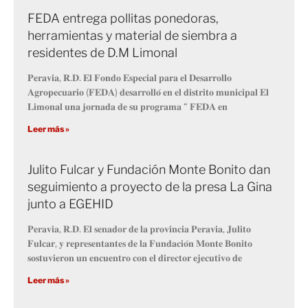
FEDA entrega pollitas ponedoras,
herramientas y material de siembra a
residentes de D.M Limonal
𝐏𝐞𝐫𝐚𝐯𝐢𝐚, 𝐑.𝐃. 𝐄𝐥 𝐅𝐨𝐧𝐝𝐨 𝐄𝐬𝐩𝐞𝐜𝐢𝐚𝐥 𝐩𝐚𝐫𝐚 𝐞𝐥 𝐃𝐞𝐬𝐚𝐫𝐫𝐨𝐥𝐥𝐨
𝐀𝐠𝐫𝐨𝐩𝐞𝐜𝐮𝐚𝐫𝐢𝐨 (𝐅𝐄𝐃𝐀) 𝐝𝐞𝐬𝐚𝐫𝐫𝐨𝐥𝐥𝐨́ 𝐞𝐧 𝐞𝐥 𝐝𝐢𝐬𝐭𝐫𝐢𝐭𝐨 𝐦𝐮𝐧𝐢𝐜𝐢𝐩𝐚𝐥 𝐄𝐥
𝐋𝐢𝐦𝐨𝐧𝐚𝐥 𝐮𝐧𝐚 𝐣𝐨𝐫𝐧𝐚𝐝𝐚 𝐝𝐞 𝐬𝐮 𝐩𝐫𝐨𝐠𝐫𝐚𝐦𝐚 “ 𝐅𝐄𝐃𝐀 𝐞𝐧
Leer más »
Julito Fulcar y Fundación Monte Bonito dan
seguimiento a proyecto de la presa La Gina
junto a EGEHID
𝐏𝐞𝐫𝐚𝐯𝐢𝐚, 𝐑.𝐃. 𝐄𝐥 𝐬𝐞𝐧𝐚𝐝𝐨𝐫 𝐝𝐞 𝐥𝐚 𝐩𝐫𝐨𝐯𝐢𝐧𝐜𝐢𝐚 𝐏𝐞𝐫𝐚𝐯𝐢𝐚, 𝐉𝐮𝐥𝐢𝐭𝐨
𝐅𝐮𝐥𝐜𝐚𝐫, 𝐲 𝐫𝐞𝐩𝐫𝐞𝐬𝐞𝐧𝐭𝐚𝐧𝐭𝐞𝐬 𝐝𝐞 𝐥𝐚 𝐅𝐮𝐧𝐝𝐚𝐜𝐢𝐨́𝐧 𝐌𝐨𝐧𝐭𝐞 𝐁𝐨𝐧𝐢𝐭𝐨
𝐬𝐨𝐬𝐭𝐮𝐯𝐢𝐞𝐫𝐨𝐧 𝐮𝐧 𝐞𝐧𝐜𝐮𝐞𝐧𝐭𝐫𝐨 𝐜𝐨𝐧 𝐞𝐥 𝐝𝐢𝐫𝐞𝐜𝐭𝐨𝐫 𝐞𝐣𝐞𝐜𝐮𝐭𝐢𝐯𝐨 𝐝𝐞
Leer más »