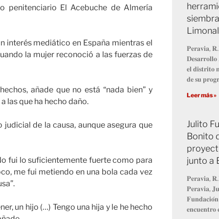
herrami
ro penitenciario El Acebuche de Almería
siembra
Limonal
an interés mediático en España mientras el
𝐏𝐞𝐫𝐚𝐯𝐢𝐚, 𝐑.
uando la mujer reconoció a las fuerzas de
𝐃𝐞𝐬𝐚𝐫𝐫𝐨𝐥𝐥
𝐞𝐥 𝐝𝐢𝐬𝐭𝐫𝐢𝐭
𝐝𝐞 𝐬𝐮 𝐩𝐫𝐨
 hechos, añade que no está “nada bien” y
Leer más »
s a las que ha hecho daño.
Julito 
 judicial de la causa, aunque asegura que
Bonito 
proyect
junto a
No fui lo suficientemente fuerte como para
poco, me fui metiendo en una bola cada vez
𝐏𝐞𝐫𝐚𝐯𝐢𝐚, 𝐑.
sa”.
𝐏𝐞𝐫𝐚𝐯𝐢𝐚, 𝐉𝐮
𝐅𝐮𝐧𝐝𝐚𝐜𝐢𝐨́𝐧
r, un hijo (…) Tengo una hija y le he hecho
𝐞𝐧𝐜𝐮𝐞𝐧𝐭𝐫𝐨 𝐜
añade.