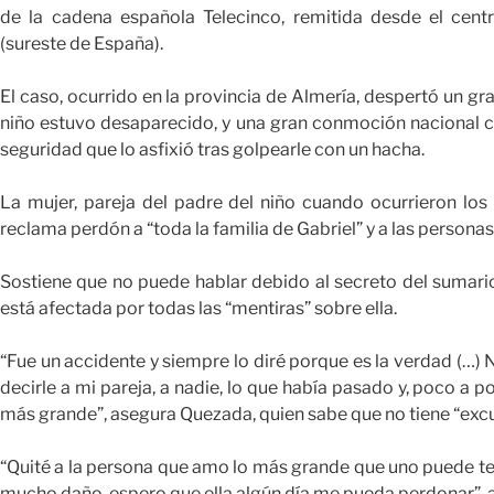
de la cadena española Telecinco, remitida desde el cent
(sureste de España).
El caso, ocurrido en la provincia de Almería, despertó un gr
niño estuvo desaparecido, y una gran conmoción nacional c
seguridad que lo asfixió tras golpearle con un hacha.
La mujer, pareja del padre del niño cuando ocurrieron los
reclama perdón a “toda la familia de Gabriel” y a las persona
Sostiene que no puede hablar debido al secreto del sumario
está afectada por todas las “mentiras” sobre ella.
“Fue un accidente y siempre lo diré porque es la verdad (…) 
decirle a mi pareja, a nadie, lo que había pasado y, poco a 
más grande”, asegura Quezada, quien sabe que no tiene “excu
“Quité a la persona que amo lo más grande que uno puede tene
mucho daño, espero que ella algún día me pueda perdonar”, 