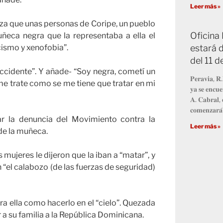
Leer más »
za que unas personas de Coripe, un pueblo
Oficina
uñeca negra que la representaba a ella el
estará d
ismo y xenofobia”.
del 11 
ccidente”. Y añade- “Soy negra, cometí un
𝐏𝐞𝐫𝐚𝐯𝐢𝐚, 𝐑.
 me trate como se me tiene que tratar en mi
𝐲𝐚 𝐬𝐞 𝐞𝐧𝐜𝐮𝐞
𝐀. 𝐂𝐚𝐛𝐫𝐚𝐥, 
𝐜𝐨𝐦𝐞𝐧𝐳𝐚𝐫𝐚́
gar la denuncia del Movimiento contra la
Leer más »
de la muñeca.
ujeres le dijeron que la iban a “matar”, y
n “el calabozo (de las fuerzas de seguridad)
ra ella como hacerlo en el “cielo”. Quezada
a su familia a la República Dominicana.