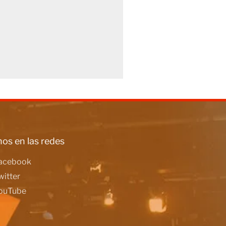
os en las redes
acebook
witter
ouTube