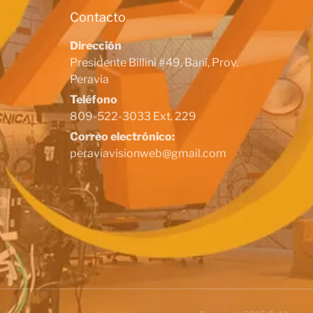
Contacto
Dirección
Presidente Billini #49, Baní, Prov.
Peravia
Teléfono
809-522-3033 Ext. 229
Correo electrónico:
peraviavisionweb@gmail.com