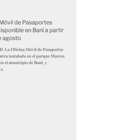
 Móvil de Pasaportes
isponible en Baní a partir
de agosto
𝐃. 𝐋𝐚 𝐎𝐟𝐢𝐜𝐢𝐧𝐚 𝐌𝐨́𝐯𝐢𝐥 𝐝𝐞 𝐏𝐚𝐬𝐚𝐩𝐨𝐫𝐭𝐞𝐬
𝐧𝐭𝐫𝐚 𝐢𝐧𝐬𝐭𝐚𝐥𝐚𝐝𝐚 𝐞𝐧 𝐞𝐥 𝐩𝐚𝐫𝐪𝐮𝐞 𝐌𝐚𝐫𝐜𝐨𝐬
𝐧 𝐞𝐥 𝐦𝐮𝐧𝐢𝐜𝐢𝐩𝐢𝐨 𝐝𝐞 𝐁𝐚𝐧𝐢́, 𝐲
 𝐚