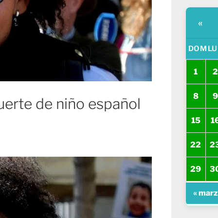
«
DOM
LU
1
2
8
9
erte de niño español
15
1
22
2
29
3
« mar