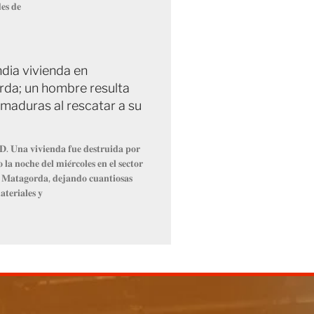
𝐞𝐬 𝐝𝐞
ndia vivienda en
da; un hombre resulta
maduras al rescatar a su
𝐃. 𝐔𝐧𝐚 𝐯𝐢𝐯𝐢𝐞𝐧𝐝𝐚 𝐟𝐮𝐞 𝐝𝐞𝐬𝐭𝐫𝐮𝐢𝐝𝐚 𝐩𝐨𝐫
 𝐥𝐚 𝐧𝐨𝐜𝐡𝐞 𝐝𝐞𝐥 𝐦𝐢𝐞́𝐫𝐜𝐨𝐥𝐞𝐬 𝐞𝐧 𝐞𝐥 𝐬𝐞𝐜𝐭𝐨𝐫
𝐞 𝐌𝐚𝐭𝐚𝐠𝐨𝐫𝐝𝐚, 𝐝𝐞𝐣𝐚𝐧𝐝𝐨 𝐜𝐮𝐚𝐧𝐭𝐢𝐨𝐬𝐚𝐬
𝐭𝐞𝐫𝐢𝐚𝐥𝐞𝐬 𝐲