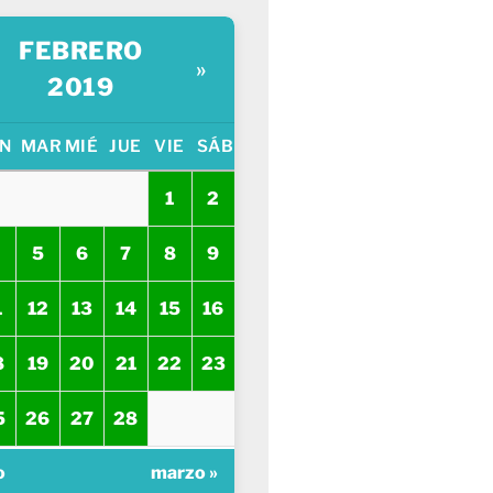
FEBRERO
»
2019
N
MAR
MIÉ
JUE
VIE
SÁB
1
2
5
6
7
8
9
1
12
13
14
15
16
8
19
20
21
22
23
5
26
27
28
o
marzo »