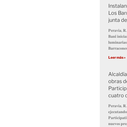
Instalan
Los Bar
junta d
𝐏𝐞𝐫𝐚𝐯𝐢𝐚, 𝐑.
𝐁𝐚𝐧𝐢́ 𝐢𝐧𝐢𝐜𝐢
𝐥𝐮𝐦𝐢𝐧𝐚𝐫𝐢𝐚𝐬 
𝐁𝐚𝐫𝐫𝐚𝐜𝐨𝐧𝐞𝐬
Leer más »
Alcaldí
obras d
Particip
cuatro
𝐏𝐞𝐫𝐚𝐯𝐢𝐚, 𝐑.
𝐞𝐣𝐞𝐜𝐮𝐭𝐚𝐧𝐝𝐨
𝐏𝐚𝐫𝐭𝐢𝐜𝐢𝐩𝐚
𝐧𝐮𝐞𝐯𝐨𝐬 𝐩𝐫𝐨