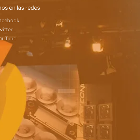
os en las redes
acebook
witter
ouTube