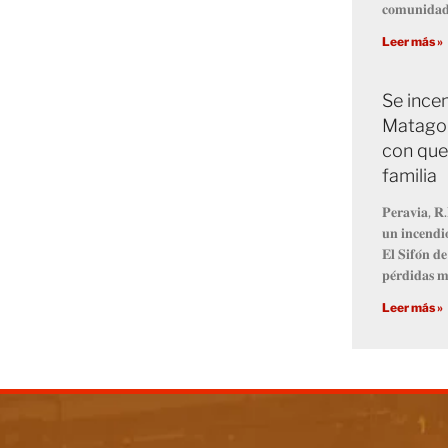
𝐜𝐨𝐦𝐮𝐧𝐢𝐝𝐚𝐝
Leer más »
Se ince
Matagor
con que
familia
𝐏𝐞𝐫𝐚𝐯𝐢𝐚, 𝐑.
𝐮𝐧 𝐢𝐧𝐜𝐞𝐧𝐝𝐢𝐨
𝐄𝐥 𝐒𝐢𝐟𝐨́𝐧 𝐝
𝐩𝐞́𝐫𝐝𝐢𝐝𝐚𝐬 𝐦
Leer más »