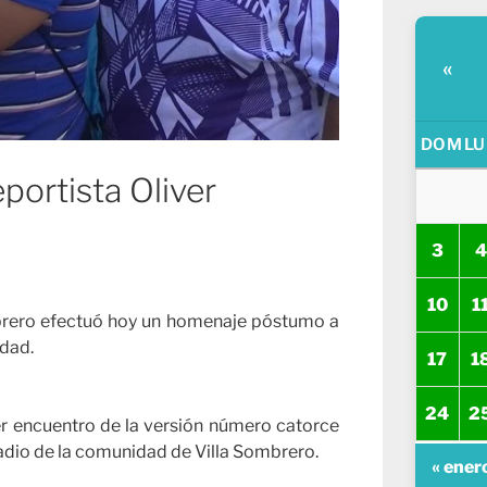
«
DOM
LU
ortista Oliver
3
4
10
1
mbrero efectuó hoy un homenaje póstumo a
idad.
17
1
24
2
er encuentro de la versión número catorce
tadio de la comunidad de Villa Sombrero.
« ener