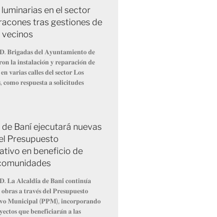
 luminarias en el sector
racones tras gestiones de
e vecinos
𝐃. 𝐁𝐫𝐢𝐠𝐚𝐝𝐚𝐬 𝐝𝐞𝐥 𝐀𝐲𝐮𝐧𝐭𝐚𝐦𝐢𝐞𝐧𝐭𝐨 𝐝𝐞
𝐫𝐨𝐧 𝐥𝐚 𝐢𝐧𝐬𝐭𝐚𝐥𝐚𝐜𝐢𝐨́𝐧 𝐲 𝐫𝐞𝐩𝐚𝐫𝐚𝐜𝐢𝐨́𝐧 𝐝𝐞
𝐞𝐧 𝐯𝐚𝐫𝐢𝐚𝐬 𝐜𝐚𝐥𝐥𝐞𝐬 𝐝𝐞𝐥 𝐬𝐞𝐜𝐭𝐨𝐫 𝐋𝐨𝐬
, 𝐜𝐨𝐦𝐨 𝐫𝐞𝐬𝐩𝐮𝐞𝐬𝐭𝐚 𝐚 𝐬𝐨𝐥𝐢𝐜𝐢𝐭𝐮𝐝𝐞𝐬
a de Baní ejecutará nuevas
el Presupuesto
ativo en beneficio de
 comunidades
. 𝐋𝐚 𝐀𝐥𝐜𝐚𝐥𝐝𝐢́𝐚 𝐝𝐞 𝐁𝐚𝐧𝐢́ 𝐜𝐨𝐧𝐭𝐢𝐧𝐮́𝐚
 𝐨𝐛𝐫𝐚𝐬 𝐚 𝐭𝐫𝐚𝐯𝐞́𝐬 𝐝𝐞𝐥 𝐏𝐫𝐞𝐬𝐮𝐩𝐮𝐞𝐬𝐭𝐨
𝐢𝐯𝐨 𝐌𝐮𝐧𝐢𝐜𝐢𝐩𝐚𝐥 (𝐏𝐏𝐌), 𝐢𝐧𝐜𝐨𝐫𝐩𝐨𝐫𝐚𝐧𝐝𝐨
𝐞𝐜𝐭𝐨𝐬 𝐪𝐮𝐞 𝐛𝐞𝐧𝐞𝐟𝐢𝐜𝐢𝐚𝐫𝐚́𝐧 𝐚 𝐥𝐚𝐬