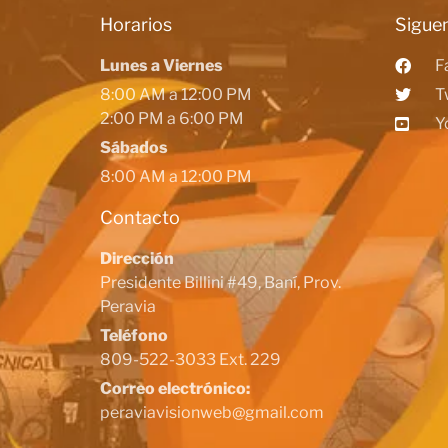
Horarios
Siguen
Lunes a Viernes
F
8:00 AM a 12:00 PM
T
2:00 PM a 6:00 PM
Y
Sábados
8:00 AM a 12:00 PM
Contacto
Dirección
Presidente Billini #49, Baní, Prov.
Peravia
Teléfono
809-522-3033 Ext. 229
Correo electrónico:
peraviavisionweb@gmail.com