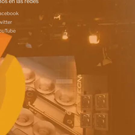
os en las redes
acebook
witter
ouTube