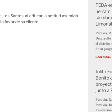
.
FEDA en
herrami
Los Santos, al criticar la actitud asumida
siembra
a favor de su cliente.
Limonal
𝐏𝐞𝐫𝐚𝐯𝐢𝐚, 𝐑.
𝐃𝐞𝐬𝐚𝐫𝐫𝐨𝐥𝐥
𝐞𝐥 𝐝𝐢𝐬𝐭𝐫𝐢𝐭
𝐝𝐞 𝐬𝐮 𝐩𝐫𝐨
Leer más »
Julito 
Bonito 
proyect
junto a
𝐏𝐞𝐫𝐚𝐯𝐢𝐚, 𝐑.
𝐏𝐞𝐫𝐚𝐯𝐢𝐚, 𝐉𝐮
𝐅𝐮𝐧𝐝𝐚𝐜𝐢𝐨́𝐧