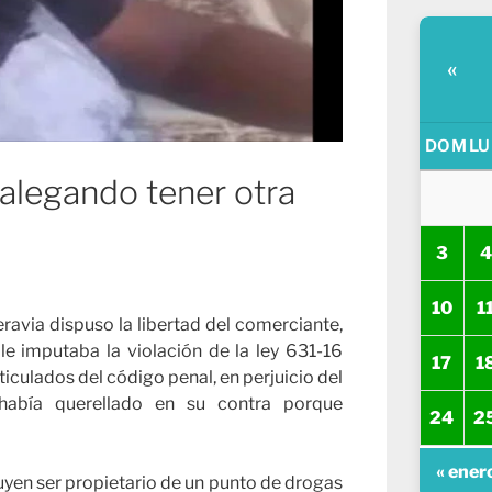
«
DOM
LU
a alegando tener otra
3
4
10
1
eravia dispuso la libertad del comerciante,
e imputaba la violación de la ley 631-16
17
1
iculados del código penal, en perjuicio del
abía querellado en su contra porque
24
2
« ener
ibuyen ser propietario de un punto de drogas