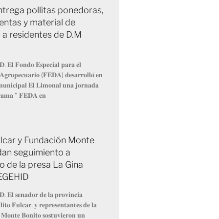
trega pollitas ponedoras,
entas y material de
 a residentes de D.M
𝐃. 𝐄𝐥 𝐅𝐨𝐧𝐝𝐨 𝐄𝐬𝐩𝐞𝐜𝐢𝐚𝐥 𝐩𝐚𝐫𝐚 𝐞𝐥
 𝐀𝐠𝐫𝐨𝐩𝐞𝐜𝐮𝐚𝐫𝐢𝐨 (𝐅𝐄𝐃𝐀) 𝐝𝐞𝐬𝐚𝐫𝐫𝐨𝐥𝐥𝐨́ 𝐞𝐧
 𝐦𝐮𝐧𝐢𝐜𝐢𝐩𝐚𝐥 𝐄𝐥 𝐋𝐢𝐦𝐨𝐧𝐚𝐥 𝐮𝐧𝐚 𝐣𝐨𝐫𝐧𝐚𝐝𝐚
𝐫𝐚𝐦𝐚 “ 𝐅𝐄𝐃𝐀 𝐞𝐧
Fulcar y Fundación Monte
dan seguimiento a
o de la presa La Gina
 EGEHID
𝐃. 𝐄𝐥 𝐬𝐞𝐧𝐚𝐝𝐨𝐫 𝐝𝐞 𝐥𝐚 𝐩𝐫𝐨𝐯𝐢𝐧𝐜𝐢𝐚
𝐢𝐭𝐨 𝐅𝐮𝐥𝐜𝐚𝐫, 𝐲 𝐫𝐞𝐩𝐫𝐞𝐬𝐞𝐧𝐭𝐚𝐧𝐭𝐞𝐬 𝐝𝐞 𝐥𝐚
 𝐌𝐨𝐧𝐭𝐞 𝐁𝐨𝐧𝐢𝐭𝐨 𝐬𝐨𝐬𝐭𝐮𝐯𝐢𝐞𝐫𝐨𝐧 𝐮𝐧