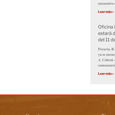
𝐞𝐧𝐜𝐮𝐞𝐧𝐭𝐫𝐨 𝐜
Leer más »
Oficina
estará d
del 11 
𝐏𝐞𝐫𝐚𝐯𝐢𝐚, 𝐑.
𝐲𝐚 𝐬𝐞 𝐞𝐧𝐜𝐮𝐞
𝐀. 𝐂𝐚𝐛𝐫𝐚𝐥, 
𝐜𝐨𝐦𝐞𝐧𝐳𝐚𝐫𝐚́
Leer más »