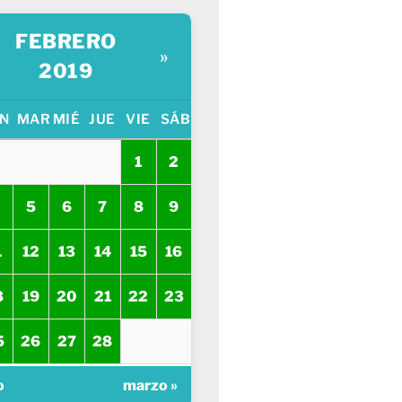
FEBRERO
»
2019
N
MAR
MIÉ
JUE
VIE
SÁB
1
2
5
6
7
8
9
1
12
13
14
15
16
8
19
20
21
22
23
5
26
27
28
o
marzo »