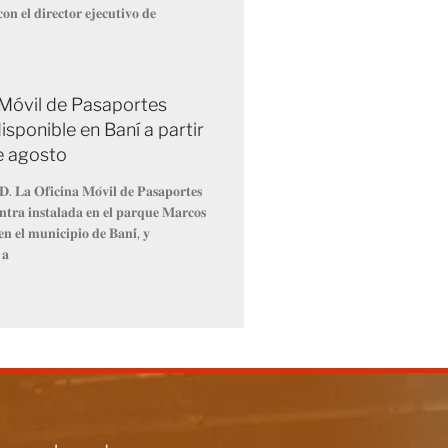
𝐨𝐧 𝐞𝐥 𝐝𝐢𝐫𝐞𝐜𝐭𝐨𝐫 𝐞𝐣𝐞𝐜𝐮𝐭𝐢𝐯𝐨 𝐝𝐞
 Móvil de Pasaportes
isponible en Baní a partir
de agosto
𝐃. 𝐋𝐚 𝐎𝐟𝐢𝐜𝐢𝐧𝐚 𝐌𝐨́𝐯𝐢𝐥 𝐝𝐞 𝐏𝐚𝐬𝐚𝐩𝐨𝐫𝐭𝐞𝐬
𝐧𝐭𝐫𝐚 𝐢𝐧𝐬𝐭𝐚𝐥𝐚𝐝𝐚 𝐞𝐧 𝐞𝐥 𝐩𝐚𝐫𝐪𝐮𝐞 𝐌𝐚𝐫𝐜𝐨𝐬
𝐧 𝐞𝐥 𝐦𝐮𝐧𝐢𝐜𝐢𝐩𝐢𝐨 𝐝𝐞 𝐁𝐚𝐧𝐢́, 𝐲
 𝐚