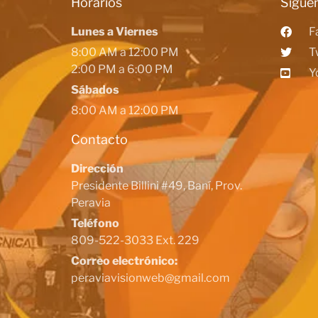
Horarios
Siguen
Lunes a Viernes
F
8:00 AM a 12:00 PM
T
2:00 PM a 6:00 PM
Y
Sábados
8:00 AM a 12:00 PM
Contacto
Dirección
Presidente Billini #49, Baní, Prov.
Peravia
Teléfono
809-522-3033 Ext. 229
Correo electrónico:
peraviavisionweb@gmail.com