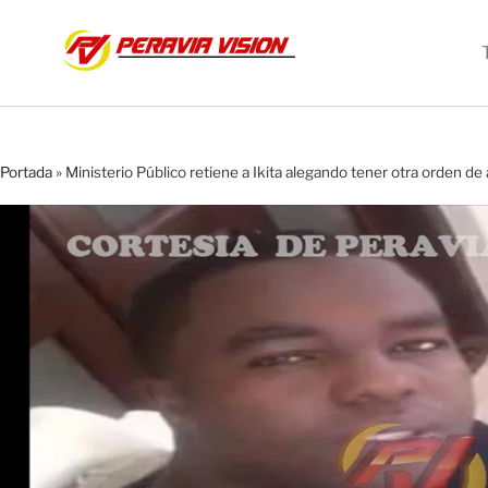
Portada
»
Ministerio Público retiene a Ikita alegando tener otra orden de