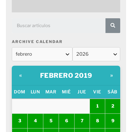
ARCHIVE CALENDAR
FEBRERO 2019
«
»
DOM
LUN
MAR
MIÉ
JUE
VIE
SÁB
1
2
3
4
5
6
7
8
9