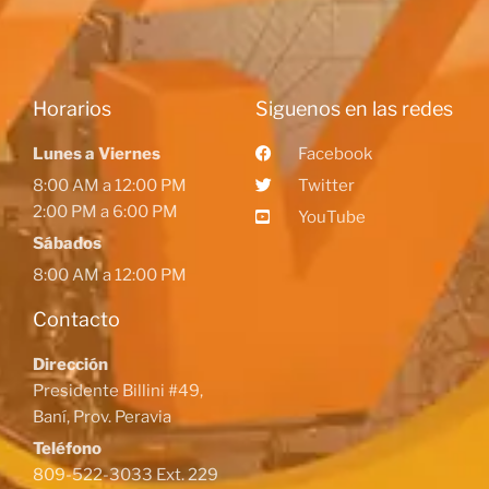
Horarios
Siguenos en las redes
Lunes a Viernes
Facebook
8:00 AM a 12:00 PM
Twitter
2:00 PM a 6:00 PM
YouTube
Sábados
8:00 AM a 12:00 PM
Contacto
Dirección
Presidente Billini #49,
Baní, Prov. Peravia
Teléfono
809-522-3033 Ext. 229