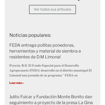
Ver todos sus artículos
Noticias populares:
FEDA entrega pollitas ponedoras,
herramientas y material de siembra a
residentes de D.M Limonal
𝐏𝐞𝐫𝐚𝐯𝐢𝐚, 𝐑.𝐃. 𝐄𝐥 𝐅𝐨𝐧𝐝𝐨 𝐄𝐬𝐩𝐞𝐜𝐢𝐚𝐥 𝐩𝐚𝐫𝐚 𝐞𝐥 𝐃𝐞𝐬𝐚𝐫𝐫𝐨𝐥𝐥𝐨
𝐀𝐠𝐫𝐨𝐩𝐞𝐜𝐮𝐚𝐫𝐢𝐨 (𝐅𝐄𝐃𝐀) 𝐝𝐞𝐬𝐚𝐫𝐫𝐨𝐥𝐥𝐨́ 𝐞𝐧 𝐞𝐥 𝐝𝐢𝐬𝐭𝐫𝐢𝐭𝐨 𝐦𝐮𝐧𝐢𝐜𝐢𝐩𝐚𝐥 𝐄𝐥
𝐋𝐢𝐦𝐨𝐧𝐚𝐥 𝐮𝐧𝐚 𝐣𝐨𝐫𝐧𝐚𝐝𝐚 𝐝𝐞 𝐬𝐮 𝐩𝐫𝐨𝐠𝐫𝐚𝐦𝐚 “ 𝐅𝐄𝐃𝐀 𝐞𝐧
Leer más »
Julito Fulcar y Fundación Monte Bonito dan
seguimiento a proyecto de la presa La Gina