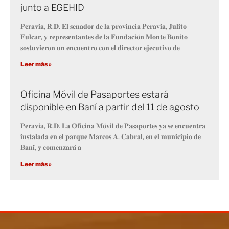
junto a EGEHID
𝐏𝐞𝐫𝐚𝐯𝐢𝐚, 𝐑.𝐃. 𝐄𝐥 𝐬𝐞𝐧𝐚𝐝𝐨𝐫 𝐝𝐞 𝐥𝐚 𝐩𝐫𝐨𝐯𝐢𝐧𝐜𝐢𝐚 𝐏𝐞𝐫𝐚𝐯𝐢𝐚, 𝐉𝐮𝐥𝐢𝐭𝐨
𝐅𝐮𝐥𝐜𝐚𝐫, 𝐲 𝐫𝐞𝐩𝐫𝐞𝐬𝐞𝐧𝐭𝐚𝐧𝐭𝐞𝐬 𝐝𝐞 𝐥𝐚 𝐅𝐮𝐧𝐝𝐚𝐜𝐢𝐨́𝐧 𝐌𝐨𝐧𝐭𝐞 𝐁𝐨𝐧𝐢𝐭𝐨
𝐬𝐨𝐬𝐭𝐮𝐯𝐢𝐞𝐫𝐨𝐧 𝐮𝐧 𝐞𝐧𝐜𝐮𝐞𝐧𝐭𝐫𝐨 𝐜𝐨𝐧 𝐞𝐥 𝐝𝐢𝐫𝐞𝐜𝐭𝐨𝐫 𝐞𝐣𝐞𝐜𝐮𝐭𝐢𝐯𝐨 𝐝𝐞
Leer más »
Oficina Móvil de Pasaportes estará
disponible en Baní a partir del 11 de agosto
𝐏𝐞𝐫𝐚𝐯𝐢𝐚, 𝐑.𝐃. 𝐋𝐚 𝐎𝐟𝐢𝐜𝐢𝐧𝐚 𝐌𝐨́𝐯𝐢𝐥 𝐝𝐞 𝐏𝐚𝐬𝐚𝐩𝐨𝐫𝐭𝐞𝐬 𝐲𝐚 𝐬𝐞 𝐞𝐧𝐜𝐮𝐞𝐧𝐭𝐫𝐚
𝐢𝐧𝐬𝐭𝐚𝐥𝐚𝐝𝐚 𝐞𝐧 𝐞𝐥 𝐩𝐚𝐫𝐪𝐮𝐞 𝐌𝐚𝐫𝐜𝐨𝐬 𝐀. 𝐂𝐚𝐛𝐫𝐚𝐥, 𝐞𝐧 𝐞𝐥 𝐦𝐮𝐧𝐢𝐜𝐢𝐩𝐢𝐨 𝐝𝐞
𝐁𝐚𝐧𝐢́, 𝐲 𝐜𝐨𝐦𝐞𝐧𝐳𝐚𝐫𝐚́ 𝐚
Leer más »