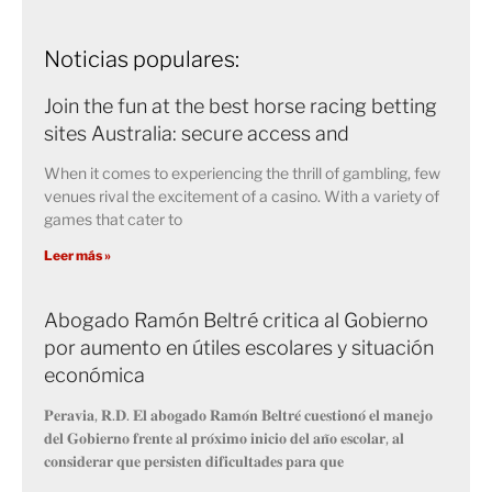
Noticias populares:
Join the fun at the best horse racing betting
sites Australia: secure access and
When it comes to experiencing the thrill of gambling, few
venues rival the excitement of a casino. With a variety of
games that cater to
Leer más »
Abogado Ramón Beltré critica al Gobierno
por aumento en útiles escolares y situación
económica
𝐏𝐞𝐫𝐚𝐯𝐢𝐚, 𝐑.𝐃. 𝐄𝐥 𝐚𝐛𝐨𝐠𝐚𝐝𝐨 𝐑𝐚𝐦𝐨́𝐧 𝐁𝐞𝐥𝐭𝐫𝐞́ 𝐜𝐮𝐞𝐬𝐭𝐢𝐨𝐧𝐨́ 𝐞𝐥 𝐦𝐚𝐧𝐞𝐣𝐨
𝐝𝐞𝐥 𝐆𝐨𝐛𝐢𝐞𝐫𝐧𝐨 𝐟𝐫𝐞𝐧𝐭𝐞 𝐚𝐥 𝐩𝐫𝐨́𝐱𝐢𝐦𝐨 𝐢𝐧𝐢𝐜𝐢𝐨 𝐝𝐞𝐥 𝐚𝐧̃𝐨 𝐞𝐬𝐜𝐨𝐥𝐚𝐫, 𝐚𝐥
𝐜𝐨𝐧𝐬𝐢𝐝𝐞𝐫𝐚𝐫 𝐪𝐮𝐞 𝐩𝐞𝐫𝐬𝐢𝐬𝐭𝐞𝐧 𝐝𝐢𝐟𝐢𝐜𝐮𝐥𝐭𝐚𝐝𝐞𝐬 𝐩𝐚𝐫𝐚 𝐪𝐮𝐞