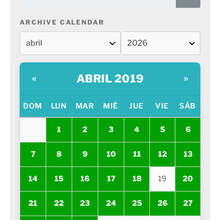
ARCHIVE CALENDAR
ABRIL 2019
«
»
DOM
LUN
MAR
MIÉ
JUE
VIE
SÁB
1
2
3
4
5
6
7
8
9
10
11
12
13
14
15
16
17
18
19
20
21
22
23
24
25
26
27