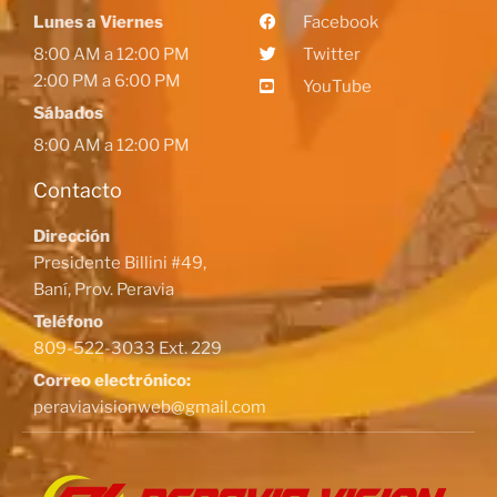
Lunes a Viernes
Facebook
8:00 AM a 12:00 PM
Twitter
2:00 PM a 6:00 PM
YouTube
Sábados
8:00 AM a 12:00 PM
Contacto
Dirección
Presidente Billini #49,
Baní, Prov. Peravia
Teléfono
809-522-3033 Ext. 229
Correo electrónico:
peraviavisionweb@gmail.com