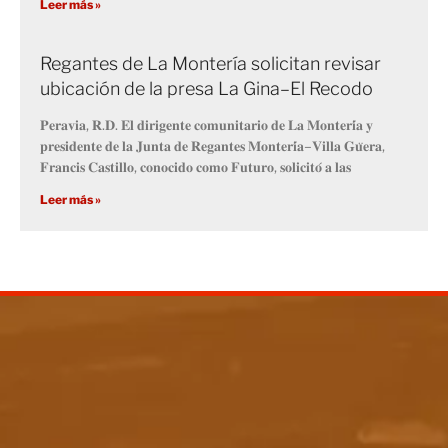
Leer más »
Regantes de La Montería solicitan revisar
ubicación de la presa La Gina–El Recodo
𝐏𝐞𝐫𝐚𝐯𝐢𝐚, 𝐑.𝐃. 𝐄𝐥 𝐝𝐢𝐫𝐢𝐠𝐞𝐧𝐭𝐞 𝐜𝐨𝐦𝐮𝐧𝐢𝐭𝐚𝐫𝐢𝐨 𝐝𝐞 𝐋𝐚 𝐌𝐨𝐧𝐭𝐞𝐫𝐢́𝐚 𝐲
𝐩𝐫𝐞𝐬𝐢𝐝𝐞𝐧𝐭𝐞 𝐝𝐞 𝐥𝐚 𝐉𝐮𝐧𝐭𝐚 𝐝𝐞 𝐑𝐞𝐠𝐚𝐧𝐭𝐞𝐬 𝐌𝐨𝐧𝐭𝐞𝐫𝐢́𝐚–𝐕𝐢𝐥𝐥𝐚 𝐆𝐮̈𝐞𝐫𝐚,
𝐅𝐫𝐚𝐧𝐜𝐢𝐬 𝐂𝐚𝐬𝐭𝐢𝐥𝐥𝐨, 𝐜𝐨𝐧𝐨𝐜𝐢𝐝𝐨 𝐜𝐨𝐦𝐨 𝐅𝐮𝐭𝐮𝐫𝐨, 𝐬𝐨𝐥𝐢𝐜𝐢𝐭𝐨́ 𝐚 𝐥𝐚𝐬
Leer más »