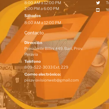
8:00 AM a 12:00 PM
T
2:00 PM a 6:00 PM
Y
Sábados
8:00 AM a 12:00 PM
Contacto
Dirección
Presidente Billini #49, Baní, Prov.
Peravia
Teléfono
809-522-3033 Ext. 229
Correo electrónico:
peraviavisionweb@gmail.com