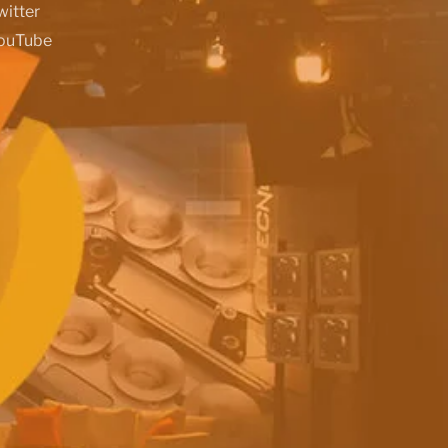
witter
ouTube