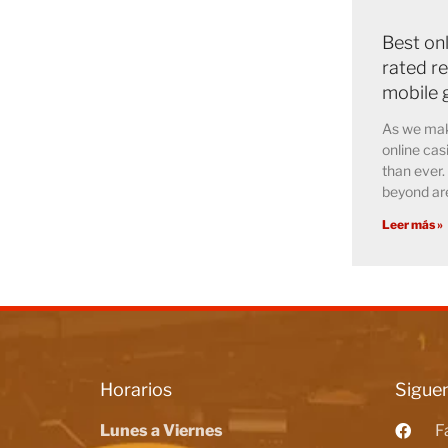
Best on
rated r
mobile 
As we mak
online cas
than ever.
beyond are
Leer más »
Horarios
Siguen
Lunes a Viernes
F