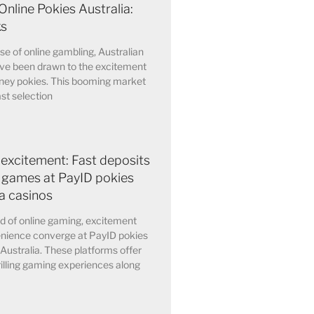
Online Pokies Australia:
ks
ise of online gambling, Australian
ave been drawn to the excitement
oney pokies. This booming market
ast selection
 excitement: Fast deposits
 games at PayID pokies
ia casinos
ld of online gaming, excitement
nience converge at PayID pokies
 Australia. These platforms offer
rilling gaming experiences along