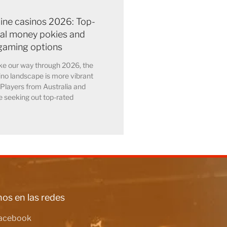
line casinos 2026: Top-
eal money pokies and
gaming options
e our way through 2026, the
ino landscape is more vibrant
 Players from Australia and
 seeking out top-rated
os en las redes
acebook