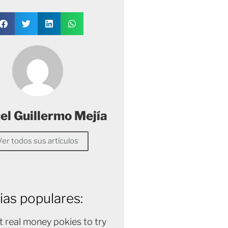
l Guillermo Mejía
Ver todos sus artículos
ias populares:
t real money pokies to try