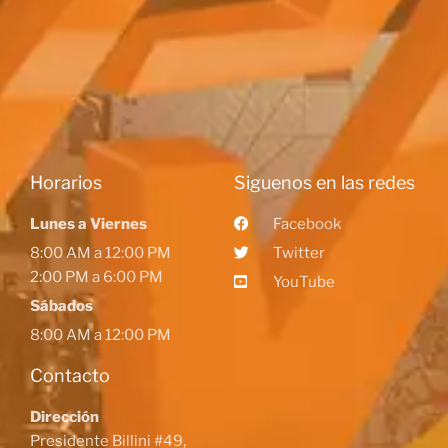
Horarios
Siguenos en las redes
Lunes a Viernes
Facebook
8:00 AM a 12:00 PM
Twitter
2:00 PM a 6:00 PM
YouTube
Sábados
8:00 AM a 12:00 PM
Contacto
Dirección
Presidente Billini #49,