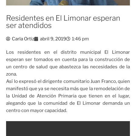
Residentes en El Limonar esperan
ser atendidos
Carla Ortiz
abril 9, 2019
1:46 pm
Los residentes en el distrito municipal El Limonar
esperan ser tomados en cuenta para la construcción de
un centro de salud que abastezca las necesidades de la
zona.
Así lo expresó el dirigente comunitario Juan Franco, quien
manifestó que ya se necesita más que la remodelación de
la Unidad de Atención Primaria que tienen en el lugar,
alegando que la comunidad de El Limonar demanda un
centro con mayor capacidad.