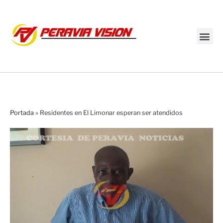
Transmisión en vivo
Portada
»
Residentes en El Limonar esperan ser atendidos