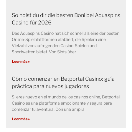
So holst du dir die besten Boni bei Aquaspins
Casino für 2026
Das Aquaspins Casino hat sich schnell als eine der besten
Online-Spielplattformen etabliert, die Spielern eine
Vielzahl von aufregenden Casino-Spielen und
Sportwetten bietet. Von Slots über
Leer más »
Cómo comenzar en Betportal Casino: guía
práctica para nuevos jugadores
Si eres nuevo en el mundo de los casinos online, Betportal
Casino es una plataforma emocionante y segura para
comenzar tu aventura. Con una amplia
Leer más »