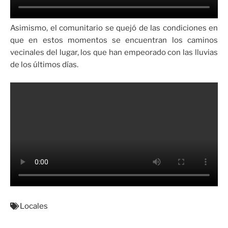
Asimismo, el comunitario se quejó de las condiciones en
que en estos momentos se encuentran los caminos
vecinales del lugar, los que han empeorado con las lluvias
de los últimos días.
Locales