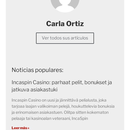
Carla Ortiz
Ver todos sus artículos
Noticias populares:
Incaspin Casino: parhaat pelit, bonukset ja
jatkuva asiakastuki
Incaspin Casino on uusi ja jännittävä pelialusta, joka
tarjoaa laajan valikoiman pelejä, houkuttelevia bonuksia
ja erinomaisen asiakastuen. Olitpa sitten kokematon
pelaaja tai kasinoalan veteraani, IncaSpin
Leer más »