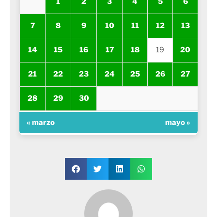
1
2
3
4
5
6
7
8
9
10
11
12
13
14
15
16
17
18
19
20
21
22
23
24
25
26
27
28
29
30
« marzo
mayo »