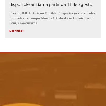
disponible en Baní a partir del 11 de agosto
𝐏𝐞𝐫𝐚𝐯𝐢𝐚, 𝐑.𝐃. 𝐋𝐚 𝐎𝐟𝐢𝐜𝐢𝐧𝐚 𝐌𝐨́𝐯𝐢𝐥 𝐝𝐞 𝐏𝐚𝐬𝐚𝐩𝐨𝐫𝐭𝐞𝐬 𝐲𝐚 𝐬𝐞 𝐞𝐧𝐜𝐮𝐞𝐧𝐭𝐫𝐚
𝐢𝐧𝐬𝐭𝐚𝐥𝐚𝐝𝐚 𝐞𝐧 𝐞𝐥 𝐩𝐚𝐫𝐪𝐮𝐞 𝐌𝐚𝐫𝐜𝐨𝐬 𝐀. 𝐂𝐚𝐛𝐫𝐚𝐥, 𝐞𝐧 𝐞𝐥 𝐦𝐮𝐧𝐢𝐜𝐢𝐩𝐢𝐨 𝐝𝐞
𝐁𝐚𝐧𝐢́, 𝐲 𝐜𝐨𝐦𝐞𝐧𝐳𝐚𝐫𝐚́ 𝐚
Leer más »