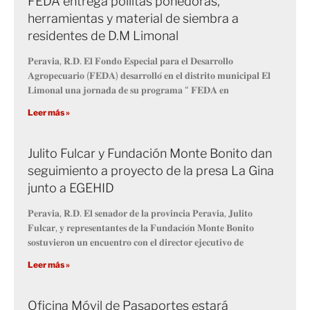
FEDA entrega pollitas ponedoras,
herramientas y material de siembra a
residentes de D.M Limonal
𝐏𝐞𝐫𝐚𝐯𝐢𝐚, 𝐑.𝐃. 𝐄𝐥 𝐅𝐨𝐧𝐝𝐨 𝐄𝐬𝐩𝐞𝐜𝐢𝐚𝐥 𝐩𝐚𝐫𝐚 𝐞𝐥 𝐃𝐞𝐬𝐚𝐫𝐫𝐨𝐥𝐥𝐨
𝐀𝐠𝐫𝐨𝐩𝐞𝐜𝐮𝐚𝐫𝐢𝐨 (𝐅𝐄𝐃𝐀) 𝐝𝐞𝐬𝐚𝐫𝐫𝐨𝐥𝐥𝐨́ 𝐞𝐧 𝐞𝐥 𝐝𝐢𝐬𝐭𝐫𝐢𝐭𝐨 𝐦𝐮𝐧𝐢𝐜𝐢𝐩𝐚𝐥 𝐄𝐥
𝐋𝐢𝐦𝐨𝐧𝐚𝐥 𝐮𝐧𝐚 𝐣𝐨𝐫𝐧𝐚𝐝𝐚 𝐝𝐞 𝐬𝐮 𝐩𝐫𝐨𝐠𝐫𝐚𝐦𝐚 “ 𝐅𝐄𝐃𝐀 𝐞𝐧
Leer más »
Julito Fulcar y Fundación Monte Bonito dan
seguimiento a proyecto de la presa La Gina
junto a EGEHID
𝐏𝐞𝐫𝐚𝐯𝐢𝐚, 𝐑.𝐃. 𝐄𝐥 𝐬𝐞𝐧𝐚𝐝𝐨𝐫 𝐝𝐞 𝐥𝐚 𝐩𝐫𝐨𝐯𝐢𝐧𝐜𝐢𝐚 𝐏𝐞𝐫𝐚𝐯𝐢𝐚, 𝐉𝐮𝐥𝐢𝐭𝐨
𝐅𝐮𝐥𝐜𝐚𝐫, 𝐲 𝐫𝐞𝐩𝐫𝐞𝐬𝐞𝐧𝐭𝐚𝐧𝐭𝐞𝐬 𝐝𝐞 𝐥𝐚 𝐅𝐮𝐧𝐝𝐚𝐜𝐢𝐨́𝐧 𝐌𝐨𝐧𝐭𝐞 𝐁𝐨𝐧𝐢𝐭𝐨
𝐬𝐨𝐬𝐭𝐮𝐯𝐢𝐞𝐫𝐨𝐧 𝐮𝐧 𝐞𝐧𝐜𝐮𝐞𝐧𝐭𝐫𝐨 𝐜𝐨𝐧 𝐞𝐥 𝐝𝐢𝐫𝐞𝐜𝐭𝐨𝐫 𝐞𝐣𝐞𝐜𝐮𝐭𝐢𝐯𝐨 𝐝𝐞
Leer más »
Oficina Móvil de Pasaportes estará