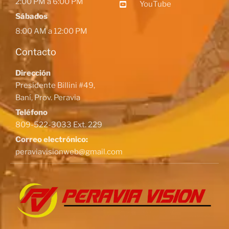
2:00 PM a 6:00 PM
YouTube
Sábados
8:00 AM a 12:00 PM
Contacto
Dirección
Presidente Billini #49,
Baní, Prov. Peravia
Teléfono
809-522-3033 Ext. 229
Correo electrónico:
peraviavisionweb@gmail.com