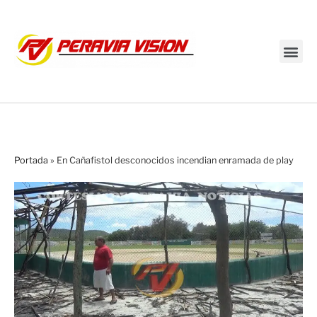
Transmisión en vivo
Portada
»
En Cañafistol desconocidos incendian enramada de play