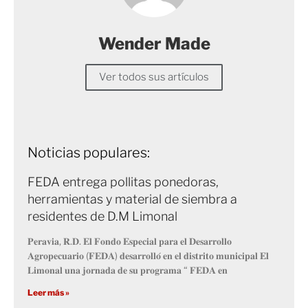
Wender Made
Ver todos sus artículos
Noticias populares:
FEDA entrega pollitas ponedoras,
herramientas y material de siembra a
residentes de D.M Limonal
𝐏𝐞𝐫𝐚𝐯𝐢𝐚, 𝐑.𝐃. 𝐄𝐥 𝐅𝐨𝐧𝐝𝐨 𝐄𝐬𝐩𝐞𝐜𝐢𝐚𝐥 𝐩𝐚𝐫𝐚 𝐞𝐥 𝐃𝐞𝐬𝐚𝐫𝐫𝐨𝐥𝐥𝐨
𝐀𝐠𝐫𝐨𝐩𝐞𝐜𝐮𝐚𝐫𝐢𝐨 (𝐅𝐄𝐃𝐀) 𝐝𝐞𝐬𝐚𝐫𝐫𝐨𝐥𝐥𝐨́ 𝐞𝐧 𝐞𝐥 𝐝𝐢𝐬𝐭𝐫𝐢𝐭𝐨 𝐦𝐮𝐧𝐢𝐜𝐢𝐩𝐚𝐥 𝐄𝐥
𝐋𝐢𝐦𝐨𝐧𝐚𝐥 𝐮𝐧𝐚 𝐣𝐨𝐫𝐧𝐚𝐝𝐚 𝐝𝐞 𝐬𝐮 𝐩𝐫𝐨𝐠𝐫𝐚𝐦𝐚 “ 𝐅𝐄𝐃𝐀 𝐞𝐧
Leer más »