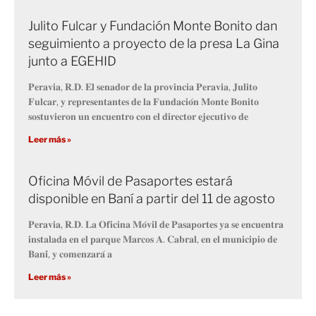
Julito Fulcar y Fundación Monte Bonito dan
seguimiento a proyecto de la presa La Gina
junto a EGEHID
𝐏𝐞𝐫𝐚𝐯𝐢𝐚, 𝐑.𝐃. 𝐄𝐥 𝐬𝐞𝐧𝐚𝐝𝐨𝐫 𝐝𝐞 𝐥𝐚 𝐩𝐫𝐨𝐯𝐢𝐧𝐜𝐢𝐚 𝐏𝐞𝐫𝐚𝐯𝐢𝐚, 𝐉𝐮𝐥𝐢𝐭𝐨
𝐅𝐮𝐥𝐜𝐚𝐫, 𝐲 𝐫𝐞𝐩𝐫𝐞𝐬𝐞𝐧𝐭𝐚𝐧𝐭𝐞𝐬 𝐝𝐞 𝐥𝐚 𝐅𝐮𝐧𝐝𝐚𝐜𝐢𝐨́𝐧 𝐌𝐨𝐧𝐭𝐞 𝐁𝐨𝐧𝐢𝐭𝐨
𝐬𝐨𝐬𝐭𝐮𝐯𝐢𝐞𝐫𝐨𝐧 𝐮𝐧 𝐞𝐧𝐜𝐮𝐞𝐧𝐭𝐫𝐨 𝐜𝐨𝐧 𝐞𝐥 𝐝𝐢𝐫𝐞𝐜𝐭𝐨𝐫 𝐞𝐣𝐞𝐜𝐮𝐭𝐢𝐯𝐨 𝐝𝐞
Leer más »
Oficina Móvil de Pasaportes estará
disponible en Baní a partir del 11 de agosto
𝐏𝐞𝐫𝐚𝐯𝐢𝐚, 𝐑.𝐃. 𝐋𝐚 𝐎𝐟𝐢𝐜𝐢𝐧𝐚 𝐌𝐨́𝐯𝐢𝐥 𝐝𝐞 𝐏𝐚𝐬𝐚𝐩𝐨𝐫𝐭𝐞𝐬 𝐲𝐚 𝐬𝐞 𝐞𝐧𝐜𝐮𝐞𝐧𝐭𝐫𝐚
𝐢𝐧𝐬𝐭𝐚𝐥𝐚𝐝𝐚 𝐞𝐧 𝐞𝐥 𝐩𝐚𝐫𝐪𝐮𝐞 𝐌𝐚𝐫𝐜𝐨𝐬 𝐀. 𝐂𝐚𝐛𝐫𝐚𝐥, 𝐞𝐧 𝐞𝐥 𝐦𝐮𝐧𝐢𝐜𝐢𝐩𝐢𝐨 𝐝𝐞
𝐁𝐚𝐧𝐢́, 𝐲 𝐜𝐨𝐦𝐞𝐧𝐳𝐚𝐫𝐚́ 𝐚
Leer más »