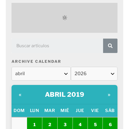
ARCHIVE CALENDAR
ABRIL 2019
«
»
DOM
LUN
MAR
MIÉ
JUE
VIE
SÁB
1
2
3
4
5
6