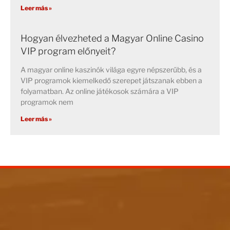
Leer más »
Hogyan élvezheted a Magyar Online Casino
VIP program előnyeit?
A magyar online kaszinók világa egyre népszerűbb, és a
VIP programok kiemelkedő szerepet játszanak ebben a
folyamatban. Az online játékosok számára a VIP
programok nem
Leer más »