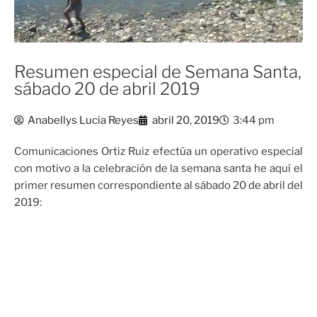
Resumen especial de Semana Santa,
sábado 20 de abril 2019
Anabellys Lucia Reyes
abril 20, 2019
3:44 pm
Comunicaciones Ortiz Ruiz efectúa un operativo especial
con motivo a la celebración de la semana santa he aquí el
primer resumen correspondiente al sábado 20 de abril del
2019: