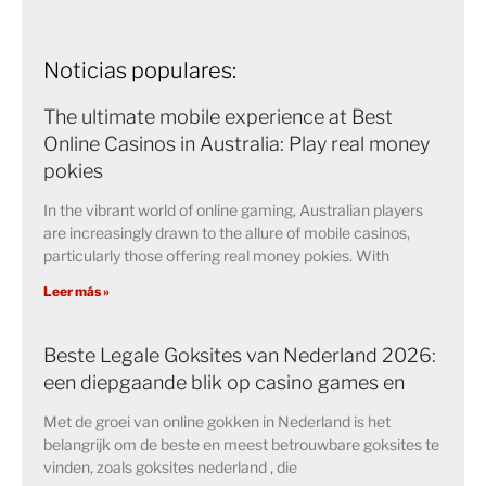
Noticias populares:
The ultimate mobile experience at Best
Online Casinos in Australia: Play real money
pokies
In the vibrant world of online gaming, Australian players
are increasingly drawn to the allure of mobile casinos,
particularly those offering real money pokies. With
Leer más »
Beste Legale Goksites van Nederland 2026:
een diepgaande blik op casino games en
Met de groei van online gokken in Nederland is het
belangrijk om de beste en meest betrouwbare goksites te
vinden, zoals goksites nederland , die