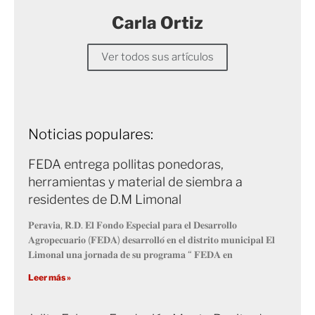
Carla Ortiz
Ver todos sus artículos
Noticias populares:
FEDA entrega pollitas ponedoras,
herramientas y material de siembra a
residentes de D.M Limonal
𝐏𝐞𝐫𝐚𝐯𝐢𝐚, 𝐑.𝐃. 𝐄𝐥 𝐅𝐨𝐧𝐝𝐨 𝐄𝐬𝐩𝐞𝐜𝐢𝐚𝐥 𝐩𝐚𝐫𝐚 𝐞𝐥 𝐃𝐞𝐬𝐚𝐫𝐫𝐨𝐥𝐥𝐨
𝐀𝐠𝐫𝐨𝐩𝐞𝐜𝐮𝐚𝐫𝐢𝐨 (𝐅𝐄𝐃𝐀) 𝐝𝐞𝐬𝐚𝐫𝐫𝐨𝐥𝐥𝐨́ 𝐞𝐧 𝐞𝐥 𝐝𝐢𝐬𝐭𝐫𝐢𝐭𝐨 𝐦𝐮𝐧𝐢𝐜𝐢𝐩𝐚𝐥 𝐄𝐥
𝐋𝐢𝐦𝐨𝐧𝐚𝐥 𝐮𝐧𝐚 𝐣𝐨𝐫𝐧𝐚𝐝𝐚 𝐝𝐞 𝐬𝐮 𝐩𝐫𝐨𝐠𝐫𝐚𝐦𝐚 “ 𝐅𝐄𝐃𝐀 𝐞𝐧
Leer más »