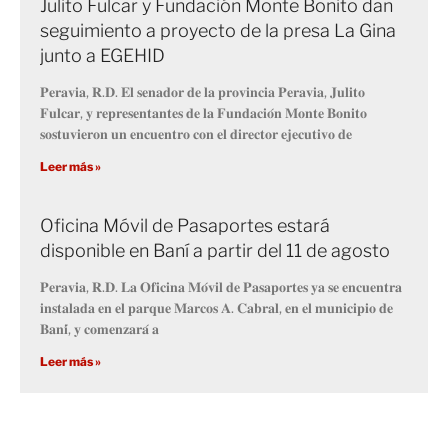
Julito Fulcar y Fundación Monte Bonito dan
seguimiento a proyecto de la presa La Gina
junto a EGEHID
𝐏𝐞𝐫𝐚𝐯𝐢𝐚, 𝐑.𝐃. 𝐄𝐥 𝐬𝐞𝐧𝐚𝐝𝐨𝐫 𝐝𝐞 𝐥𝐚 𝐩𝐫𝐨𝐯𝐢𝐧𝐜𝐢𝐚 𝐏𝐞𝐫𝐚𝐯𝐢𝐚, 𝐉𝐮𝐥𝐢𝐭𝐨
𝐅𝐮𝐥𝐜𝐚𝐫, 𝐲 𝐫𝐞𝐩𝐫𝐞𝐬𝐞𝐧𝐭𝐚𝐧𝐭𝐞𝐬 𝐝𝐞 𝐥𝐚 𝐅𝐮𝐧𝐝𝐚𝐜𝐢𝐨́𝐧 𝐌𝐨𝐧𝐭𝐞 𝐁𝐨𝐧𝐢𝐭𝐨
𝐬𝐨𝐬𝐭𝐮𝐯𝐢𝐞𝐫𝐨𝐧 𝐮𝐧 𝐞𝐧𝐜𝐮𝐞𝐧𝐭𝐫𝐨 𝐜𝐨𝐧 𝐞𝐥 𝐝𝐢𝐫𝐞𝐜𝐭𝐨𝐫 𝐞𝐣𝐞𝐜𝐮𝐭𝐢𝐯𝐨 𝐝𝐞
Leer más »
Oficina Móvil de Pasaportes estará
disponible en Baní a partir del 11 de agosto
𝐏𝐞𝐫𝐚𝐯𝐢𝐚, 𝐑.𝐃. 𝐋𝐚 𝐎𝐟𝐢𝐜𝐢𝐧𝐚 𝐌𝐨́𝐯𝐢𝐥 𝐝𝐞 𝐏𝐚𝐬𝐚𝐩𝐨𝐫𝐭𝐞𝐬 𝐲𝐚 𝐬𝐞 𝐞𝐧𝐜𝐮𝐞𝐧𝐭𝐫𝐚
𝐢𝐧𝐬𝐭𝐚𝐥𝐚𝐝𝐚 𝐞𝐧 𝐞𝐥 𝐩𝐚𝐫𝐪𝐮𝐞 𝐌𝐚𝐫𝐜𝐨𝐬 𝐀. 𝐂𝐚𝐛𝐫𝐚𝐥, 𝐞𝐧 𝐞𝐥 𝐦𝐮𝐧𝐢𝐜𝐢𝐩𝐢𝐨 𝐝𝐞
𝐁𝐚𝐧𝐢́, 𝐲 𝐜𝐨𝐦𝐞𝐧𝐳𝐚𝐫𝐚́ 𝐚
Leer más »