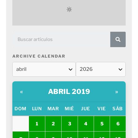
ARCHIVE CALENDAR
ABRIL 2019
«
»
DOM
LUN
MAR
MIÉ
JUE
VIE
SÁB
1
2
3
4
5
6