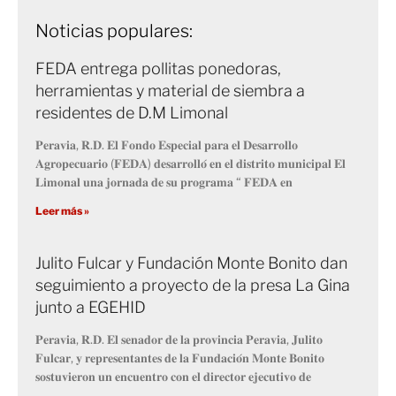
Noticias populares:
FEDA entrega pollitas ponedoras,
herramientas y material de siembra a
residentes de D.M Limonal
𝐏𝐞𝐫𝐚𝐯𝐢𝐚, 𝐑.𝐃. 𝐄𝐥 𝐅𝐨𝐧𝐝𝐨 𝐄𝐬𝐩𝐞𝐜𝐢𝐚𝐥 𝐩𝐚𝐫𝐚 𝐞𝐥 𝐃𝐞𝐬𝐚𝐫𝐫𝐨𝐥𝐥𝐨
𝐀𝐠𝐫𝐨𝐩𝐞𝐜𝐮𝐚𝐫𝐢𝐨 (𝐅𝐄𝐃𝐀) 𝐝𝐞𝐬𝐚𝐫𝐫𝐨𝐥𝐥𝐨́ 𝐞𝐧 𝐞𝐥 𝐝𝐢𝐬𝐭𝐫𝐢𝐭𝐨 𝐦𝐮𝐧𝐢𝐜𝐢𝐩𝐚𝐥 𝐄𝐥
𝐋𝐢𝐦𝐨𝐧𝐚𝐥 𝐮𝐧𝐚 𝐣𝐨𝐫𝐧𝐚𝐝𝐚 𝐝𝐞 𝐬𝐮 𝐩𝐫𝐨𝐠𝐫𝐚𝐦𝐚 “ 𝐅𝐄𝐃𝐀 𝐞𝐧
Leer más »
Julito Fulcar y Fundación Monte Bonito dan
seguimiento a proyecto de la presa La Gina
junto a EGEHID
𝐏𝐞𝐫𝐚𝐯𝐢𝐚, 𝐑.𝐃. 𝐄𝐥 𝐬𝐞𝐧𝐚𝐝𝐨𝐫 𝐝𝐞 𝐥𝐚 𝐩𝐫𝐨𝐯𝐢𝐧𝐜𝐢𝐚 𝐏𝐞𝐫𝐚𝐯𝐢𝐚, 𝐉𝐮𝐥𝐢𝐭𝐨
𝐅𝐮𝐥𝐜𝐚𝐫, 𝐲 𝐫𝐞𝐩𝐫𝐞𝐬𝐞𝐧𝐭𝐚𝐧𝐭𝐞𝐬 𝐝𝐞 𝐥𝐚 𝐅𝐮𝐧𝐝𝐚𝐜𝐢𝐨́𝐧 𝐌𝐨𝐧𝐭𝐞 𝐁𝐨𝐧𝐢𝐭𝐨
𝐬𝐨𝐬𝐭𝐮𝐯𝐢𝐞𝐫𝐨𝐧 𝐮𝐧 𝐞𝐧𝐜𝐮𝐞𝐧𝐭𝐫𝐨 𝐜𝐨𝐧 𝐞𝐥 𝐝𝐢𝐫𝐞𝐜𝐭𝐨𝐫 𝐞𝐣𝐞𝐜𝐮𝐭𝐢𝐯𝐨 𝐝𝐞