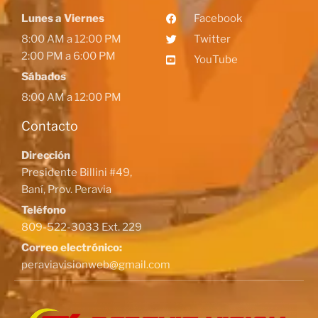
Lunes a Viernes
Facebook
8:00 AM a 12:00 PM
Twitter
2:00 PM a 6:00 PM
YouTube
Sábados
8:00 AM a 12:00 PM
Contacto
Dirección
Presidente Billini #49,
Baní, Prov. Peravia
Teléfono
809-522-3033 Ext. 229
Correo electrónico:
peraviavisionweb@gmail.com