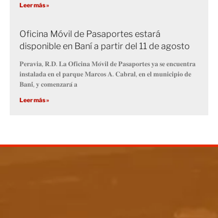
Leer más »
Oficina Móvil de Pasaportes estará
disponible en Baní a partir del 11 de agosto
𝐏𝐞𝐫𝐚𝐯𝐢𝐚, 𝐑.𝐃. 𝐋𝐚 𝐎𝐟𝐢𝐜𝐢𝐧𝐚 𝐌𝐨́𝐯𝐢𝐥 𝐝𝐞 𝐏𝐚𝐬𝐚𝐩𝐨𝐫𝐭𝐞𝐬 𝐲𝐚 𝐬𝐞 𝐞𝐧𝐜𝐮𝐞𝐧𝐭𝐫𝐚
𝐢𝐧𝐬𝐭𝐚𝐥𝐚𝐝𝐚 𝐞𝐧 𝐞𝐥 𝐩𝐚𝐫𝐪𝐮𝐞 𝐌𝐚𝐫𝐜𝐨𝐬 𝐀. 𝐂𝐚𝐛𝐫𝐚𝐥, 𝐞𝐧 𝐞𝐥 𝐦𝐮𝐧𝐢𝐜𝐢𝐩𝐢𝐨 𝐝𝐞
𝐁𝐚𝐧𝐢́, 𝐲 𝐜𝐨𝐦𝐞𝐧𝐳𝐚𝐫𝐚́ 𝐚
Leer más »