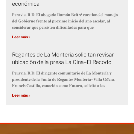
económica
𝐏𝐞𝐫𝐚𝐯𝐢𝐚, 𝐑.𝐃. 𝐄𝐥 𝐚𝐛𝐨𝐠𝐚𝐝𝐨 𝐑𝐚𝐦𝐨́𝐧 𝐁𝐞𝐥𝐭𝐫𝐞́ 𝐜𝐮𝐞𝐬𝐭𝐢𝐨𝐧𝐨́ 𝐞𝐥 𝐦𝐚𝐧𝐞𝐣𝐨
𝐝𝐞𝐥 𝐆𝐨𝐛𝐢𝐞𝐫𝐧𝐨 𝐟𝐫𝐞𝐧𝐭𝐞 𝐚𝐥 𝐩𝐫𝐨́𝐱𝐢𝐦𝐨 𝐢𝐧𝐢𝐜𝐢𝐨 𝐝𝐞𝐥 𝐚𝐧̃𝐨 𝐞𝐬𝐜𝐨𝐥𝐚𝐫, 𝐚𝐥
𝐜𝐨𝐧𝐬𝐢𝐝𝐞𝐫𝐚𝐫 𝐪𝐮𝐞 𝐩𝐞𝐫𝐬𝐢𝐬𝐭𝐞𝐧 𝐝𝐢𝐟𝐢𝐜𝐮𝐥𝐭𝐚𝐝𝐞𝐬 𝐩𝐚𝐫𝐚 𝐪𝐮𝐞
Leer más »
Regantes de La Montería solicitan revisar
ubicación de la presa La Gina–El Recodo
𝐏𝐞𝐫𝐚𝐯𝐢𝐚, 𝐑.𝐃. 𝐄𝐥 𝐝𝐢𝐫𝐢𝐠𝐞𝐧𝐭𝐞 𝐜𝐨𝐦𝐮𝐧𝐢𝐭𝐚𝐫𝐢𝐨 𝐝𝐞 𝐋𝐚 𝐌𝐨𝐧𝐭𝐞𝐫𝐢́𝐚 𝐲
𝐩𝐫𝐞𝐬𝐢𝐝𝐞𝐧𝐭𝐞 𝐝𝐞 𝐥𝐚 𝐉𝐮𝐧𝐭𝐚 𝐝𝐞 𝐑𝐞𝐠𝐚𝐧𝐭𝐞𝐬 𝐌𝐨𝐧𝐭𝐞𝐫𝐢́𝐚–𝐕𝐢𝐥𝐥𝐚 𝐆𝐮̈𝐞𝐫𝐚,
𝐅𝐫𝐚𝐧𝐜𝐢𝐬 𝐂𝐚𝐬𝐭𝐢𝐥𝐥𝐨, 𝐜𝐨𝐧𝐨𝐜𝐢𝐝𝐨 𝐜𝐨𝐦𝐨 𝐅𝐮𝐭𝐮𝐫𝐨, 𝐬𝐨𝐥𝐢𝐜𝐢𝐭𝐨́ 𝐚 𝐥𝐚𝐬
Leer más »