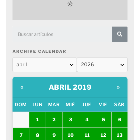
ARCHIVE CALENDAR
ABRIL 2019
«
»
DOM
LUN
MAR
MIÉ
JUE
VIE
SÁB
1
2
3
4
5
6
7
8
9
10
11
12
13