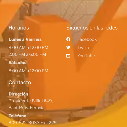
Horarios
Siguenos en las redes
Lunes a Viernes
Facebook
8:00 AM a 12:00 PM
Twitter
2:00 PM a 6:00 PM
YouTube
Sábados
8:00 AM a 12:00 PM
Contacto
Dirección
Presidente Billini #49,
Baní, Prov. Peravia
Teléfono
809-522-3033 Ext. 229