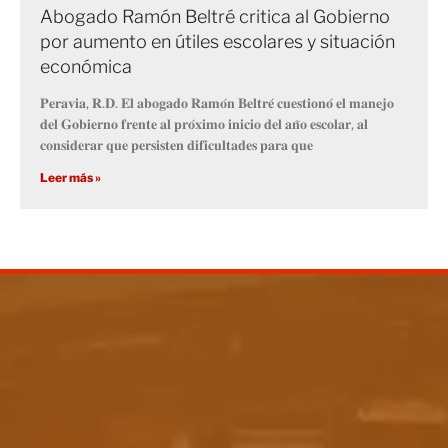
Abogado Ramón Beltré critica al Gobierno
por aumento en útiles escolares y situación
económica
𝐏𝐞𝐫𝐚𝐯𝐢𝐚, 𝐑.𝐃. 𝐄𝐥 𝐚𝐛𝐨𝐠𝐚𝐝𝐨 𝐑𝐚𝐦𝐨́𝐧 𝐁𝐞𝐥𝐭𝐫𝐞́ 𝐜𝐮𝐞𝐬𝐭𝐢𝐨𝐧𝐨́ 𝐞𝐥 𝐦𝐚𝐧𝐞𝐣𝐨
𝐝𝐞𝐥 𝐆𝐨𝐛𝐢𝐞𝐫𝐧𝐨 𝐟𝐫𝐞𝐧𝐭𝐞 𝐚𝐥 𝐩𝐫𝐨́𝐱𝐢𝐦𝐨 𝐢𝐧𝐢𝐜𝐢𝐨 𝐝𝐞𝐥 𝐚𝐧̃𝐨 𝐞𝐬𝐜𝐨𝐥𝐚𝐫, 𝐚𝐥
𝐜𝐨𝐧𝐬𝐢𝐝𝐞𝐫𝐚𝐫 𝐪𝐮𝐞 𝐩𝐞𝐫𝐬𝐢𝐬𝐭𝐞𝐧 𝐝𝐢𝐟𝐢𝐜𝐮𝐥𝐭𝐚𝐝𝐞𝐬 𝐩𝐚𝐫𝐚 𝐪𝐮𝐞
Leer más »