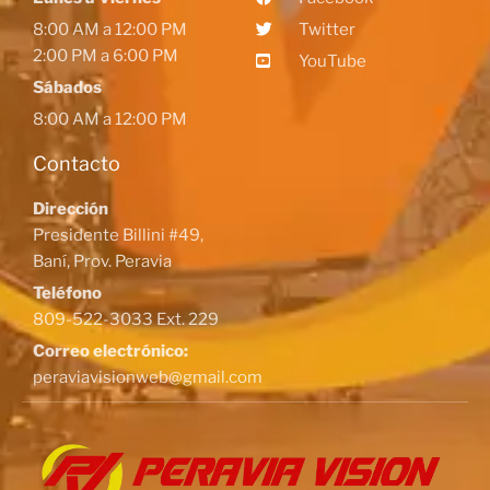
8:00 AM a 12:00 PM
Twitter
2:00 PM a 6:00 PM
YouTube
Sábados
8:00 AM a 12:00 PM
Contacto
Dirección
Presidente Billini #49,
Baní, Prov. Peravia
Teléfono
809-522-3033 Ext. 229
Correo electrónico:
peraviavisionweb@gmail.com