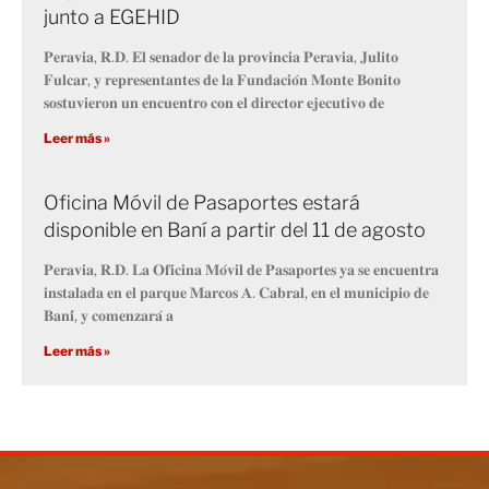
junto a EGEHID
𝐏𝐞𝐫𝐚𝐯𝐢𝐚, 𝐑.𝐃. 𝐄𝐥 𝐬𝐞𝐧𝐚𝐝𝐨𝐫 𝐝𝐞 𝐥𝐚 𝐩𝐫𝐨𝐯𝐢𝐧𝐜𝐢𝐚 𝐏𝐞𝐫𝐚𝐯𝐢𝐚, 𝐉𝐮𝐥𝐢𝐭𝐨
𝐅𝐮𝐥𝐜𝐚𝐫, 𝐲 𝐫𝐞𝐩𝐫𝐞𝐬𝐞𝐧𝐭𝐚𝐧𝐭𝐞𝐬 𝐝𝐞 𝐥𝐚 𝐅𝐮𝐧𝐝𝐚𝐜𝐢𝐨́𝐧 𝐌𝐨𝐧𝐭𝐞 𝐁𝐨𝐧𝐢𝐭𝐨
𝐬𝐨𝐬𝐭𝐮𝐯𝐢𝐞𝐫𝐨𝐧 𝐮𝐧 𝐞𝐧𝐜𝐮𝐞𝐧𝐭𝐫𝐨 𝐜𝐨𝐧 𝐞𝐥 𝐝𝐢𝐫𝐞𝐜𝐭𝐨𝐫 𝐞𝐣𝐞𝐜𝐮𝐭𝐢𝐯𝐨 𝐝𝐞
Leer más »
Oficina Móvil de Pasaportes estará
disponible en Baní a partir del 11 de agosto
𝐏𝐞𝐫𝐚𝐯𝐢𝐚, 𝐑.𝐃. 𝐋𝐚 𝐎𝐟𝐢𝐜𝐢𝐧𝐚 𝐌𝐨́𝐯𝐢𝐥 𝐝𝐞 𝐏𝐚𝐬𝐚𝐩𝐨𝐫𝐭𝐞𝐬 𝐲𝐚 𝐬𝐞 𝐞𝐧𝐜𝐮𝐞𝐧𝐭𝐫𝐚
𝐢𝐧𝐬𝐭𝐚𝐥𝐚𝐝𝐚 𝐞𝐧 𝐞𝐥 𝐩𝐚𝐫𝐪𝐮𝐞 𝐌𝐚𝐫𝐜𝐨𝐬 𝐀. 𝐂𝐚𝐛𝐫𝐚𝐥, 𝐞𝐧 𝐞𝐥 𝐦𝐮𝐧𝐢𝐜𝐢𝐩𝐢𝐨 𝐝𝐞
𝐁𝐚𝐧𝐢́, 𝐲 𝐜𝐨𝐦𝐞𝐧𝐳𝐚𝐫𝐚́ 𝐚
Leer más »