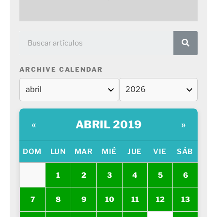
ARCHIVE CALENDAR
ABRIL 2019
«
»
DOM
LUN
MAR
MIÉ
JUE
VIE
SÁB
1
2
3
4
5
6
7
8
9
10
11
12
13