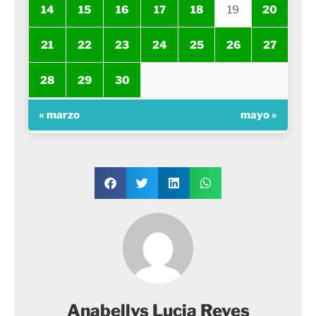
14
15
16
17
18
19
20
21
22
23
24
25
26
27
28
29
30
« marzo
mayo »
Anabellys Lucia Reyes