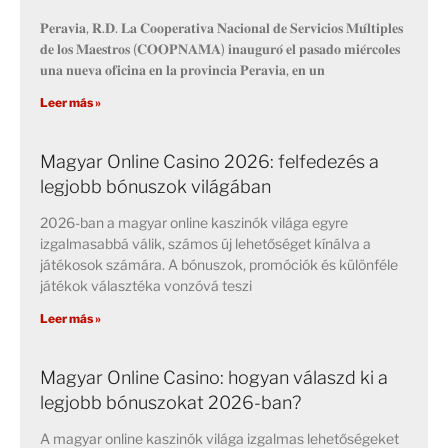
𝐏𝐞𝐫𝐚𝐯𝐢𝐚, 𝐑.𝐃. 𝐋𝐚 𝐂𝐨𝐨𝐩𝐞𝐫𝐚𝐭𝐢𝐯𝐚 𝐍𝐚𝐜𝐢𝐨𝐧𝐚𝐥 𝐝𝐞 𝐒𝐞𝐫𝐯𝐢𝐜𝐢𝐨𝐬 𝐌𝐮́𝐥𝐭𝐢𝐩𝐥𝐞𝐬
𝐝𝐞 𝐥𝐨𝐬 𝐌𝐚𝐞𝐬𝐭𝐫𝐨𝐬 (𝐂𝐎𝐎𝐏𝐍𝐀𝐌𝐀) 𝐢𝐧𝐚𝐮𝐠𝐮𝐫𝐨́ 𝐞𝐥 𝐩𝐚𝐬𝐚𝐝𝐨 𝐦𝐢𝐞́𝐫𝐜𝐨𝐥𝐞𝐬
𝐮𝐧𝐚 𝐧𝐮𝐞𝐯𝐚 𝐨𝐟𝐢𝐜𝐢𝐧𝐚 𝐞𝐧 𝐥𝐚 𝐩𝐫𝐨𝐯𝐢𝐧𝐜𝐢𝐚 𝐏𝐞𝐫𝐚𝐯𝐢𝐚, 𝐞𝐧 𝐮𝐧
Leer más »
Magyar Online Casino 2026: felfedezés a
legjobb bónuszok világában
2026-ban a magyar online kaszinók világa egyre
izgalmasabbá válik, számos új lehetőséget kínálva a
játékosok számára. A bónuszok, promóciók és különféle
játékok választéka vonzóvá teszi
Leer más »
Magyar Online Casino: hogyan válaszd ki a
legjobb bónuszokat 2026-ban?
A magyar online kaszinók világa izgalmas lehetőségeket