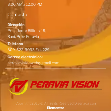
8:00 AM a 12:00 PM
Contacto
Dirección
Presidente Billini #49,
Baní, Prov. Peravia
Teléfono
809-522-3033 Ext. 229
Correo electrónico:
peraviavisionweb@gmail.com
Copyright 2015 © All rights Reserved Diseñada con
Elementor