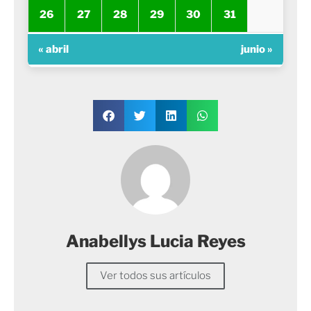
26
27
28
29
30
31
« abril
junio »
Anabellys Lucia Reyes
Ver todos sus artículos