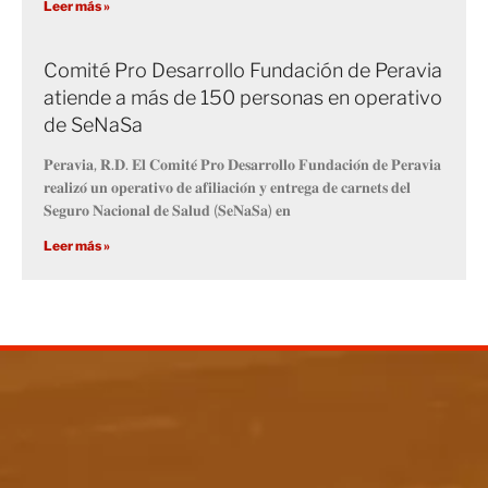
Leer más »
Comité Pro Desarrollo Fundación de Peravia
atiende a más de 150 personas en operativo
de SeNaSa
𝐏𝐞𝐫𝐚𝐯𝐢𝐚, 𝐑.𝐃. 𝐄𝐥 𝐂𝐨𝐦𝐢𝐭𝐞́ 𝐏𝐫𝐨 𝐃𝐞𝐬𝐚𝐫𝐫𝐨𝐥𝐥𝐨 𝐅𝐮𝐧𝐝𝐚𝐜𝐢𝐨́𝐧 𝐝𝐞 𝐏𝐞𝐫𝐚𝐯𝐢𝐚
𝐫𝐞𝐚𝐥𝐢𝐳𝐨́ 𝐮𝐧 𝐨𝐩𝐞𝐫𝐚𝐭𝐢𝐯𝐨 𝐝𝐞 𝐚𝐟𝐢𝐥𝐢𝐚𝐜𝐢𝐨́𝐧 𝐲 𝐞𝐧𝐭𝐫𝐞𝐠𝐚 𝐝𝐞 𝐜𝐚𝐫𝐧𝐞𝐭𝐬 𝐝𝐞𝐥
𝐒𝐞𝐠𝐮𝐫𝐨 𝐍𝐚𝐜𝐢𝐨𝐧𝐚𝐥 𝐝𝐞 𝐒𝐚𝐥𝐮𝐝 (𝐒𝐞𝐍𝐚𝐒𝐚) 𝐞𝐧
Leer más »