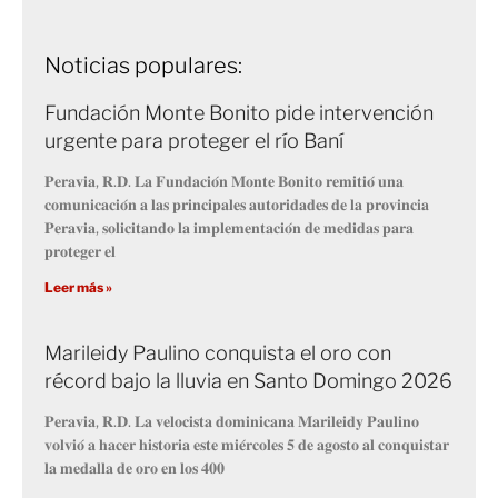
Noticias populares:
Fundación Monte Bonito pide intervención
urgente para proteger el río Baní
𝐏𝐞𝐫𝐚𝐯𝐢𝐚, 𝐑.𝐃. 𝐋𝐚 𝐅𝐮𝐧𝐝𝐚𝐜𝐢𝐨́𝐧 𝐌𝐨𝐧𝐭𝐞 𝐁𝐨𝐧𝐢𝐭𝐨 𝐫𝐞𝐦𝐢𝐭𝐢𝐨́ 𝐮𝐧𝐚
𝐜𝐨𝐦𝐮𝐧𝐢𝐜𝐚𝐜𝐢𝐨́𝐧 𝐚 𝐥𝐚𝐬 𝐩𝐫𝐢𝐧𝐜𝐢𝐩𝐚𝐥𝐞𝐬 𝐚𝐮𝐭𝐨𝐫𝐢𝐝𝐚𝐝𝐞𝐬 𝐝𝐞 𝐥𝐚 𝐩𝐫𝐨𝐯𝐢𝐧𝐜𝐢𝐚
𝐏𝐞𝐫𝐚𝐯𝐢𝐚, 𝐬𝐨𝐥𝐢𝐜𝐢𝐭𝐚𝐧𝐝𝐨 𝐥𝐚 𝐢𝐦𝐩𝐥𝐞𝐦𝐞𝐧𝐭𝐚𝐜𝐢𝐨́𝐧 𝐝𝐞 𝐦𝐞𝐝𝐢𝐝𝐚𝐬 𝐩𝐚𝐫𝐚
𝐩𝐫𝐨𝐭𝐞𝐠𝐞𝐫 𝐞𝐥
Leer más »
Marileidy Paulino conquista el oro con
récord bajo la lluvia en Santo Domingo 2026
𝐏𝐞𝐫𝐚𝐯𝐢𝐚, 𝐑.𝐃. 𝐋𝐚 𝐯𝐞𝐥𝐨𝐜𝐢𝐬𝐭𝐚 𝐝𝐨𝐦𝐢𝐧𝐢𝐜𝐚𝐧𝐚 𝐌𝐚𝐫𝐢𝐥𝐞𝐢𝐝𝐲 𝐏𝐚𝐮𝐥𝐢𝐧𝐨
𝐯𝐨𝐥𝐯𝐢𝐨́ 𝐚 𝐡𝐚𝐜𝐞𝐫 𝐡𝐢𝐬𝐭𝐨𝐫𝐢𝐚 𝐞𝐬𝐭𝐞 𝐦𝐢𝐞́𝐫𝐜𝐨𝐥𝐞𝐬 𝟓 𝐝𝐞 𝐚𝐠𝐨𝐬𝐭𝐨 𝐚𝐥 𝐜𝐨𝐧𝐪𝐮𝐢𝐬𝐭𝐚𝐫
𝐥𝐚 𝐦𝐞𝐝𝐚𝐥𝐥𝐚 𝐝𝐞 𝐨𝐫𝐨 𝐞𝐧 𝐥𝐨𝐬 𝟒𝟎𝟎