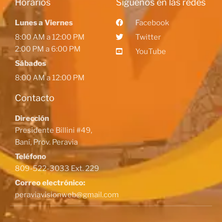
Horarios
Siguenos en las redes
Lunes a Viernes
Facebook
8:00 AM a 12:00 PM
Twitter
2:00 PM a 6:00 PM
YouTube
Sábados
8:00 AM a 12:00 PM
Contacto
Dirección
Presidente Billini #49,
Baní, Prov. Peravia
Teléfono
809-522-3033 Ext. 229
Correo electrónico:
peraviavisionweb@gmail.com