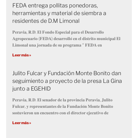
FEDA entrega pollitas ponedoras,
herramientas y material de siembra a
residentes de D.M Limonal
𝐏𝐞𝐫𝐚𝐯𝐢𝐚, 𝐑.𝐃. 𝐄𝐥 𝐅𝐨𝐧𝐝𝐨 𝐄𝐬𝐩𝐞𝐜𝐢𝐚𝐥 𝐩𝐚𝐫𝐚 𝐞𝐥 𝐃𝐞𝐬𝐚𝐫𝐫𝐨𝐥𝐥𝐨
𝐀𝐠𝐫𝐨𝐩𝐞𝐜𝐮𝐚𝐫𝐢𝐨 (𝐅𝐄𝐃𝐀) 𝐝𝐞𝐬𝐚𝐫𝐫𝐨𝐥𝐥𝐨́ 𝐞𝐧 𝐞𝐥 𝐝𝐢𝐬𝐭𝐫𝐢𝐭𝐨 𝐦𝐮𝐧𝐢𝐜𝐢𝐩𝐚𝐥 𝐄𝐥
𝐋𝐢𝐦𝐨𝐧𝐚𝐥 𝐮𝐧𝐚 𝐣𝐨𝐫𝐧𝐚𝐝𝐚 𝐝𝐞 𝐬𝐮 𝐩𝐫𝐨𝐠𝐫𝐚𝐦𝐚 “ 𝐅𝐄𝐃𝐀 𝐞𝐧
Leer más »
Julito Fulcar y Fundación Monte Bonito dan
seguimiento a proyecto de la presa La Gina
junto a EGEHID
𝐏𝐞𝐫𝐚𝐯𝐢𝐚, 𝐑.𝐃. 𝐄𝐥 𝐬𝐞𝐧𝐚𝐝𝐨𝐫 𝐝𝐞 𝐥𝐚 𝐩𝐫𝐨𝐯𝐢𝐧𝐜𝐢𝐚 𝐏𝐞𝐫𝐚𝐯𝐢𝐚, 𝐉𝐮𝐥𝐢𝐭𝐨
𝐅𝐮𝐥𝐜𝐚𝐫, 𝐲 𝐫𝐞𝐩𝐫𝐞𝐬𝐞𝐧𝐭𝐚𝐧𝐭𝐞𝐬 𝐝𝐞 𝐥𝐚 𝐅𝐮𝐧𝐝𝐚𝐜𝐢𝐨́𝐧 𝐌𝐨𝐧𝐭𝐞 𝐁𝐨𝐧𝐢𝐭𝐨
𝐬𝐨𝐬𝐭𝐮𝐯𝐢𝐞𝐫𝐨𝐧 𝐮𝐧 𝐞𝐧𝐜𝐮𝐞𝐧𝐭𝐫𝐨 𝐜𝐨𝐧 𝐞𝐥 𝐝𝐢𝐫𝐞𝐜𝐭𝐨𝐫 𝐞𝐣𝐞𝐜𝐮𝐭𝐢𝐯𝐨 𝐝𝐞
Leer más »