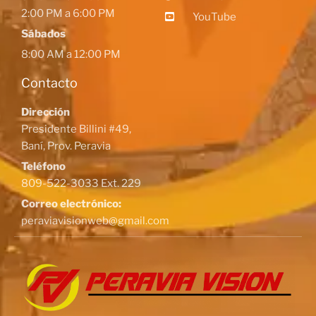
2:00 PM a 6:00 PM
YouTube
Sábados
8:00 AM a 12:00 PM
Contacto
Dirección
Presidente Billini #49,
Baní, Prov. Peravia
Teléfono
809-522-3033 Ext. 229
Correo electrónico:
peraviavisionweb@gmail.com