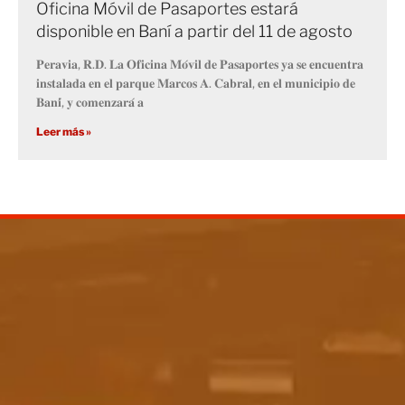
Oficina Móvil de Pasaportes estará
disponible en Baní a partir del 11 de agosto
𝐏𝐞𝐫𝐚𝐯𝐢𝐚, 𝐑.𝐃. 𝐋𝐚 𝐎𝐟𝐢𝐜𝐢𝐧𝐚 𝐌𝐨́𝐯𝐢𝐥 𝐝𝐞 𝐏𝐚𝐬𝐚𝐩𝐨𝐫𝐭𝐞𝐬 𝐲𝐚 𝐬𝐞 𝐞𝐧𝐜𝐮𝐞𝐧𝐭𝐫𝐚
𝐢𝐧𝐬𝐭𝐚𝐥𝐚𝐝𝐚 𝐞𝐧 𝐞𝐥 𝐩𝐚𝐫𝐪𝐮𝐞 𝐌𝐚𝐫𝐜𝐨𝐬 𝐀. 𝐂𝐚𝐛𝐫𝐚𝐥, 𝐞𝐧 𝐞𝐥 𝐦𝐮𝐧𝐢𝐜𝐢𝐩𝐢𝐨 𝐝𝐞
𝐁𝐚𝐧𝐢́, 𝐲 𝐜𝐨𝐦𝐞𝐧𝐳𝐚𝐫𝐚́ 𝐚
Leer más »