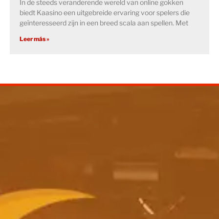
In de steeds veranderende wereld van online gokken
biedt Kaasino een uitgebreide ervaring voor spelers die
geïnteresseerd zijn in een breed scala aan spellen. Met
Leer más »