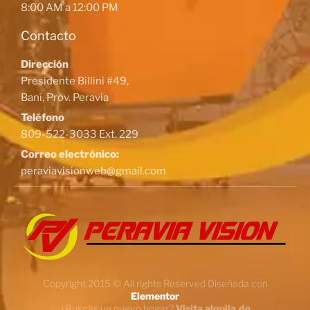
8:00 AM a 12:00 PM
Contacto
Dirección
Presidente Billini #49,
Baní, Prov. Peravia
Teléfono
809-522-3033 Ext. 229
Correo electrónico:
peraviavisionweb@gmail.com
Copyright 2015 © All rights Reserved Diseñada con
Elementor
¿Buscas un nuevo hogar?
Visita alquila.do