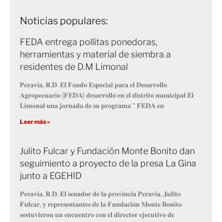
Noticias populares:
FEDA entrega pollitas ponedoras,
herramientas y material de siembra a
residentes de D.M Limonal
𝐏𝐞𝐫𝐚𝐯𝐢𝐚, 𝐑.𝐃. 𝐄𝐥 𝐅𝐨𝐧𝐝𝐨 𝐄𝐬𝐩𝐞𝐜𝐢𝐚𝐥 𝐩𝐚𝐫𝐚 𝐞𝐥 𝐃𝐞𝐬𝐚𝐫𝐫𝐨𝐥𝐥𝐨
𝐀𝐠𝐫𝐨𝐩𝐞𝐜𝐮𝐚𝐫𝐢𝐨 (𝐅𝐄𝐃𝐀) 𝐝𝐞𝐬𝐚𝐫𝐫𝐨𝐥𝐥𝐨́ 𝐞𝐧 𝐞𝐥 𝐝𝐢𝐬𝐭𝐫𝐢𝐭𝐨 𝐦𝐮𝐧𝐢𝐜𝐢𝐩𝐚𝐥 𝐄𝐥
𝐋𝐢𝐦𝐨𝐧𝐚𝐥 𝐮𝐧𝐚 𝐣𝐨𝐫𝐧𝐚𝐝𝐚 𝐝𝐞 𝐬𝐮 𝐩𝐫𝐨𝐠𝐫𝐚𝐦𝐚 “ 𝐅𝐄𝐃𝐀 𝐞𝐧
Leer más »
Julito Fulcar y Fundación Monte Bonito dan
seguimiento a proyecto de la presa La Gina
junto a EGEHID
𝐏𝐞𝐫𝐚𝐯𝐢𝐚, 𝐑.𝐃. 𝐄𝐥 𝐬𝐞𝐧𝐚𝐝𝐨𝐫 𝐝𝐞 𝐥𝐚 𝐩𝐫𝐨𝐯𝐢𝐧𝐜𝐢𝐚 𝐏𝐞𝐫𝐚𝐯𝐢𝐚, 𝐉𝐮𝐥𝐢𝐭𝐨
𝐅𝐮𝐥𝐜𝐚𝐫, 𝐲 𝐫𝐞𝐩𝐫𝐞𝐬𝐞𝐧𝐭𝐚𝐧𝐭𝐞𝐬 𝐝𝐞 𝐥𝐚 𝐅𝐮𝐧𝐝𝐚𝐜𝐢𝐨́𝐧 𝐌𝐨𝐧𝐭𝐞 𝐁𝐨𝐧𝐢𝐭𝐨
𝐬𝐨𝐬𝐭𝐮𝐯𝐢𝐞𝐫𝐨𝐧 𝐮𝐧 𝐞𝐧𝐜𝐮𝐞𝐧𝐭𝐫𝐨 𝐜𝐨𝐧 𝐞𝐥 𝐝𝐢𝐫𝐞𝐜𝐭𝐨𝐫 𝐞𝐣𝐞𝐜𝐮𝐭𝐢𝐯𝐨 𝐝𝐞