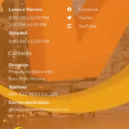
Lunes a Viernes
Facebook
8:00 AM a 12:00 PM
Twitter
2:00 PM a 6:00 PM
YouTube
Sábados
8:00 AM a 12:00 PM
Contacto
Dirección
Presidente Billini #49,
Baní, Prov. Peravia
Teléfono
809-522-3033 Ext. 229
Correo electrónico:
peraviavisionweb@gmail.com