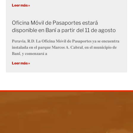
Leer más »
Oficina Móvil de Pasaportes estará
disponible en Baní a partir del 11 de agosto
𝐏𝐞𝐫𝐚𝐯𝐢𝐚, 𝐑.𝐃. 𝐋𝐚 𝐎𝐟𝐢𝐜𝐢𝐧𝐚 𝐌𝐨́𝐯𝐢𝐥 𝐝𝐞 𝐏𝐚𝐬𝐚𝐩𝐨𝐫𝐭𝐞𝐬 𝐲𝐚 𝐬𝐞 𝐞𝐧𝐜𝐮𝐞𝐧𝐭𝐫𝐚
𝐢𝐧𝐬𝐭𝐚𝐥𝐚𝐝𝐚 𝐞𝐧 𝐞𝐥 𝐩𝐚𝐫𝐪𝐮𝐞 𝐌𝐚𝐫𝐜𝐨𝐬 𝐀. 𝐂𝐚𝐛𝐫𝐚𝐥, 𝐞𝐧 𝐞𝐥 𝐦𝐮𝐧𝐢𝐜𝐢𝐩𝐢𝐨 𝐝𝐞
𝐁𝐚𝐧𝐢́, 𝐲 𝐜𝐨𝐦𝐞𝐧𝐳𝐚𝐫𝐚́ 𝐚
Leer más »