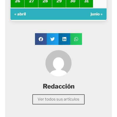
26
27
28
29
30
31
« abril
junio »
Redacción
Ver todos sus artículos