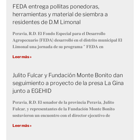
FEDA entrega pollitas ponedoras,
herramientas y material de siembra a
residentes de D.M Limonal
𝐏𝐞𝐫𝐚𝐯𝐢𝐚, 𝐑.𝐃. 𝐄𝐥 𝐅𝐨𝐧𝐝𝐨 𝐄𝐬𝐩𝐞𝐜𝐢𝐚𝐥 𝐩𝐚𝐫𝐚 𝐞𝐥 𝐃𝐞𝐬𝐚𝐫𝐫𝐨𝐥𝐥𝐨
𝐀𝐠𝐫𝐨𝐩𝐞𝐜𝐮𝐚𝐫𝐢𝐨 (𝐅𝐄𝐃𝐀) 𝐝𝐞𝐬𝐚𝐫𝐫𝐨𝐥𝐥𝐨́ 𝐞𝐧 𝐞𝐥 𝐝𝐢𝐬𝐭𝐫𝐢𝐭𝐨 𝐦𝐮𝐧𝐢𝐜𝐢𝐩𝐚𝐥 𝐄𝐥
𝐋𝐢𝐦𝐨𝐧𝐚𝐥 𝐮𝐧𝐚 𝐣𝐨𝐫𝐧𝐚𝐝𝐚 𝐝𝐞 𝐬𝐮 𝐩𝐫𝐨𝐠𝐫𝐚𝐦𝐚 “ 𝐅𝐄𝐃𝐀 𝐞𝐧
Leer más »
Julito Fulcar y Fundación Monte Bonito dan
seguimiento a proyecto de la presa La Gina
junto a EGEHID
𝐏𝐞𝐫𝐚𝐯𝐢𝐚, 𝐑.𝐃. 𝐄𝐥 𝐬𝐞𝐧𝐚𝐝𝐨𝐫 𝐝𝐞 𝐥𝐚 𝐩𝐫𝐨𝐯𝐢𝐧𝐜𝐢𝐚 𝐏𝐞𝐫𝐚𝐯𝐢𝐚, 𝐉𝐮𝐥𝐢𝐭𝐨
𝐅𝐮𝐥𝐜𝐚𝐫, 𝐲 𝐫𝐞𝐩𝐫𝐞𝐬𝐞𝐧𝐭𝐚𝐧𝐭𝐞𝐬 𝐝𝐞 𝐥𝐚 𝐅𝐮𝐧𝐝𝐚𝐜𝐢𝐨́𝐧 𝐌𝐨𝐧𝐭𝐞 𝐁𝐨𝐧𝐢𝐭𝐨
𝐬𝐨𝐬𝐭𝐮𝐯𝐢𝐞𝐫𝐨𝐧 𝐮𝐧 𝐞𝐧𝐜𝐮𝐞𝐧𝐭𝐫𝐨 𝐜𝐨𝐧 𝐞𝐥 𝐝𝐢𝐫𝐞𝐜𝐭𝐨𝐫 𝐞𝐣𝐞𝐜𝐮𝐭𝐢𝐯𝐨 𝐝𝐞
Leer más »