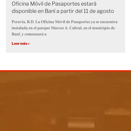
Oficina Móvil de Pasaportes estará
disponible en Baní a partir del 11 de agosto
𝐏𝐞𝐫𝐚𝐯𝐢𝐚, 𝐑.𝐃. 𝐋𝐚 𝐎𝐟𝐢𝐜𝐢𝐧𝐚 𝐌𝐨́𝐯𝐢𝐥 𝐝𝐞 𝐏𝐚𝐬𝐚𝐩𝐨𝐫𝐭𝐞𝐬 𝐲𝐚 𝐬𝐞 𝐞𝐧𝐜𝐮𝐞𝐧𝐭𝐫𝐚
𝐢𝐧𝐬𝐭𝐚𝐥𝐚𝐝𝐚 𝐞𝐧 𝐞𝐥 𝐩𝐚𝐫𝐪𝐮𝐞 𝐌𝐚𝐫𝐜𝐨𝐬 𝐀. 𝐂𝐚𝐛𝐫𝐚𝐥, 𝐞𝐧 𝐞𝐥 𝐦𝐮𝐧𝐢𝐜𝐢𝐩𝐢𝐨 𝐝𝐞
𝐁𝐚𝐧𝐢́, 𝐲 𝐜𝐨𝐦𝐞𝐧𝐳𝐚𝐫𝐚́ 𝐚
Leer más »