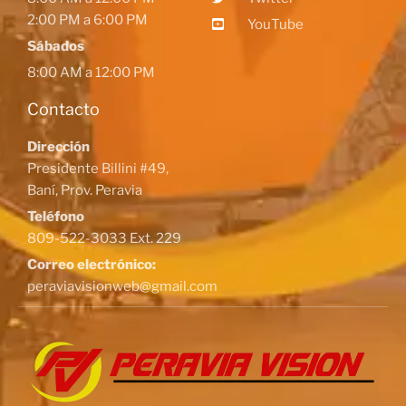
2:00 PM a 6:00 PM
YouTube
Sábados
8:00 AM a 12:00 PM
Contacto
Dirección
Presidente Billini #49,
Baní, Prov. Peravia
Teléfono
809-522-3033 Ext. 229
Correo electrónico:
peraviavisionweb@gmail.com