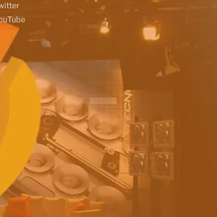
witter
ouTube