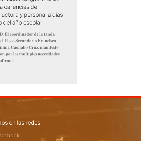
a carencias de
ructura y personal a días
io del año escolar
𝐃. 𝐄𝐥 𝐜𝐨𝐨𝐫𝐝𝐢𝐧𝐚𝐝𝐨𝐫 𝐝𝐞 𝐥𝐚 𝐭𝐚𝐧𝐝𝐚
𝐥 𝐋𝐢𝐜𝐞𝐨 𝐒𝐞𝐜𝐮𝐧𝐝𝐚𝐫𝐢𝐨 𝐅𝐫𝐚𝐧𝐜𝐢𝐬𝐜𝐨
𝐥𝐥𝐢𝐧𝐢, 𝐂𝐚𝐨𝐧𝐚𝐛𝐨 𝐂𝐫𝐮𝐳, 𝐦𝐚𝐧𝐢𝐟𝐞𝐬𝐭𝐨́
́𝐧 𝐩𝐨𝐫 𝐥𝐚𝐬 𝐦𝐮́𝐥𝐭𝐢𝐩𝐥𝐞𝐬 𝐧𝐞𝐜𝐞𝐬𝐢𝐝𝐚𝐝𝐞𝐬
𝐚𝐟𝐢𝐫𝐦𝐨́,
os en las redes
acebook