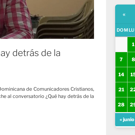
«
DOM
LU
1
ay detrás de la
7
8
14
1
ón Dominicana de Comunicadores Cristianos,
21
2
che al conversatorio ¿Qué hay detrás de la
28
2
« junio