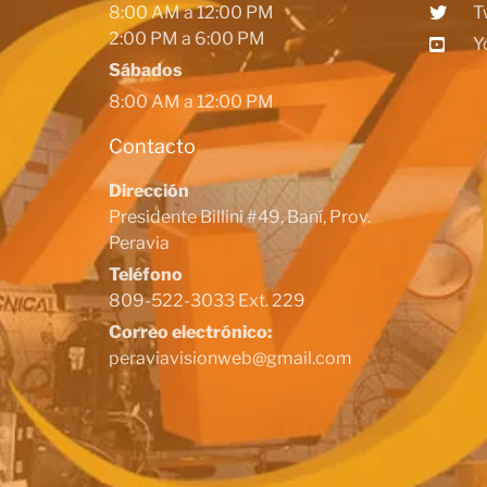
8:00 AM a 12:00 PM
T
2:00 PM a 6:00 PM
Y
Sábados
8:00 AM a 12:00 PM
Contacto
Dirección
Presidente Billini #49, Baní, Prov.
Peravia
Teléfono
809-522-3033 Ext. 229
Correo electrónico:
peraviavisionweb@gmail.com