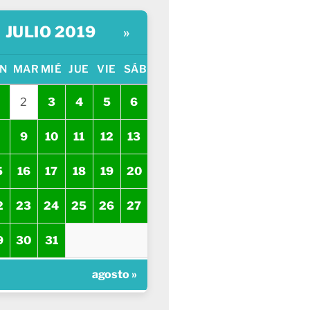
JULIO 2019
»
N
MAR
MIÉ
JUE
VIE
SÁB
2
3
4
5
6
9
10
11
12
13
5
16
17
18
19
20
2
23
24
25
26
27
9
30
31
agosto »