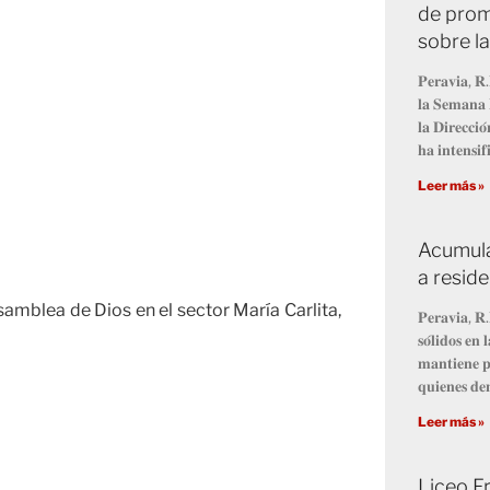
de prom
sobre l
𝐏𝐞𝐫𝐚𝐯𝐢𝐚, 𝐑.
𝐥𝐚 𝐒𝐞𝐦𝐚𝐧𝐚 
𝐥𝐚 𝐃𝐢𝐫𝐞𝐜𝐜𝐢
𝐡𝐚 𝐢𝐧𝐭𝐞𝐧𝐬𝐢𝐟
Leer más »
Acumula
a resid
samblea de Dios en el sector María Carlita,
𝐏𝐞𝐫𝐚𝐯𝐢𝐚, 𝐑.
𝐬𝐨́𝐥𝐢𝐝𝐨𝐬 𝐞
𝐦𝐚𝐧𝐭𝐢𝐞𝐧𝐞 𝐩
𝐪𝐮𝐢𝐞𝐧𝐞𝐬 𝐝𝐞
Leer más »
Liceo Fr