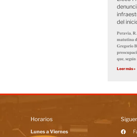
denunci
infraest
del inic
𝐏𝐞𝐫𝐚𝐯𝐢𝐚, 𝐑.
𝐦𝐚𝐭𝐮𝐭𝐢𝐧𝐚 𝐝
𝐆𝐫𝐞𝐠𝐨𝐫𝐢𝐨 𝐁
𝐩𝐫𝐞𝐨𝐜𝐮𝐩𝐚𝐜𝐢
𝐪𝐮𝐞, 𝐬𝐞𝐠𝐮́𝐧 
Leer más »
Horarios
Siguen
Lunes a Viernes
F