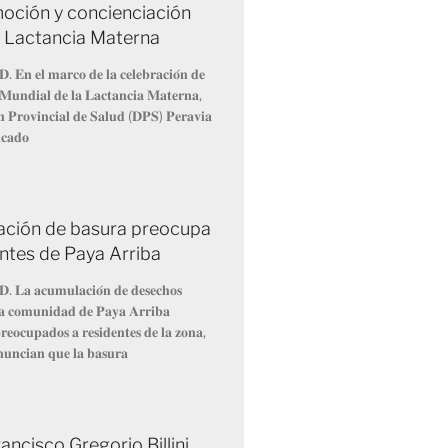
oción y concienciación
a Lactancia Materna
𝐃. 𝐄𝐧 𝐞𝐥 𝐦𝐚𝐫𝐜𝐨 𝐝𝐞 𝐥𝐚 𝐜𝐞𝐥𝐞𝐛𝐫𝐚𝐜𝐢𝐨́𝐧 𝐝𝐞
𝐌𝐮𝐧𝐝𝐢𝐚𝐥 𝐝𝐞 𝐥𝐚 𝐋𝐚𝐜𝐭𝐚𝐧𝐜𝐢𝐚 𝐌𝐚𝐭𝐞𝐫𝐧𝐚,
́𝐧 𝐏𝐫𝐨𝐯𝐢𝐧𝐜𝐢𝐚𝐥 𝐝𝐞 𝐒𝐚𝐥𝐮𝐝 (𝐃𝐏𝐒) 𝐏𝐞𝐫𝐚𝐯𝐢𝐚
𝐢𝐜𝐚𝐝𝐨
ción de basura preocupa
entes de Paya Arriba
𝐃. 𝐋𝐚 𝐚𝐜𝐮𝐦𝐮𝐥𝐚𝐜𝐢𝐨́𝐧 𝐝𝐞 𝐝𝐞𝐬𝐞𝐜𝐡𝐨𝐬
 𝐥𝐚 𝐜𝐨𝐦𝐮𝐧𝐢𝐝𝐚𝐝 𝐝𝐞 𝐏𝐚𝐲𝐚 𝐀𝐫𝐫𝐢𝐛𝐚
𝐞𝐨𝐜𝐮𝐩𝐚𝐝𝐨𝐬 𝐚 𝐫𝐞𝐬𝐢𝐝𝐞𝐧𝐭𝐞𝐬 𝐝𝐞 𝐥𝐚 𝐳𝐨𝐧𝐚,
𝐧𝐮𝐧𝐜𝐢𝐚𝐧 𝐪𝐮𝐞 𝐥𝐚 𝐛𝐚𝐬𝐮𝐫𝐚
ancisco Gregorio Billini