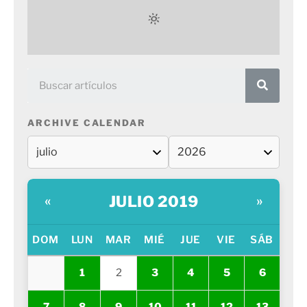
ARCHIVE CALENDAR
JULIO 2019
«
»
DOM
LUN
MAR
MIÉ
JUE
VIE
SÁB
1
2
3
4
5
6