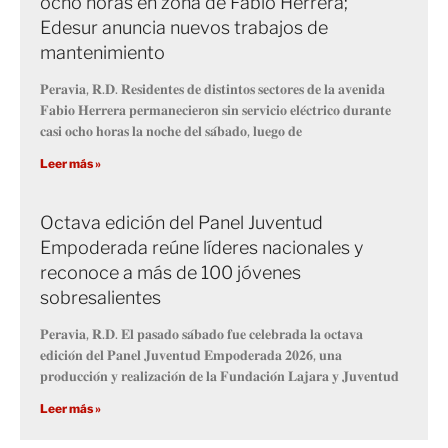
ocho horas en zona de Fabio Herrera;
Edesur anuncia nuevos trabajos de
mantenimiento
𝐏𝐞𝐫𝐚𝐯𝐢𝐚, 𝐑.𝐃. 𝐑𝐞𝐬𝐢𝐝𝐞𝐧𝐭𝐞𝐬 𝐝𝐞 𝐝𝐢𝐬𝐭𝐢𝐧𝐭𝐨𝐬 𝐬𝐞𝐜𝐭𝐨𝐫𝐞𝐬 𝐝𝐞 𝐥𝐚 𝐚𝐯𝐞𝐧𝐢𝐝𝐚
𝐅𝐚𝐛𝐢𝐨 𝐇𝐞𝐫𝐫𝐞𝐫𝐚 𝐩𝐞𝐫𝐦𝐚𝐧𝐞𝐜𝐢𝐞𝐫𝐨𝐧 𝐬𝐢𝐧 𝐬𝐞𝐫𝐯𝐢𝐜𝐢𝐨 𝐞𝐥𝐞́𝐜𝐭𝐫𝐢𝐜𝐨 𝐝𝐮𝐫𝐚𝐧𝐭𝐞
𝐜𝐚𝐬𝐢 𝐨𝐜𝐡𝐨 𝐡𝐨𝐫𝐚𝐬 𝐥𝐚 𝐧𝐨𝐜𝐡𝐞 𝐝𝐞𝐥 𝐬𝐚́𝐛𝐚𝐝𝐨, 𝐥𝐮𝐞𝐠𝐨 𝐝𝐞
Leer más »
Octava edición del Panel Juventud
Empoderada reúne líderes nacionales y
reconoce a más de 100 jóvenes
sobresalientes
𝐏𝐞𝐫𝐚𝐯𝐢𝐚, 𝐑.𝐃. 𝐄𝐥 𝐩𝐚𝐬𝐚𝐝𝐨 𝐬𝐚́𝐛𝐚𝐝𝐨 𝐟𝐮𝐞 𝐜𝐞𝐥𝐞𝐛𝐫𝐚𝐝𝐚 𝐥𝐚 𝐨𝐜𝐭𝐚𝐯𝐚
𝐞𝐝𝐢𝐜𝐢𝐨́𝐧 𝐝𝐞𝐥 𝐏𝐚𝐧𝐞𝐥 𝐉𝐮𝐯𝐞𝐧𝐭𝐮𝐝 𝐄𝐦𝐩𝐨𝐝𝐞𝐫𝐚𝐝𝐚 𝟐𝟎𝟐𝟔, 𝐮𝐧𝐚
𝐩𝐫𝐨𝐝𝐮𝐜𝐜𝐢𝐨́𝐧 𝐲 𝐫𝐞𝐚𝐥𝐢𝐳𝐚𝐜𝐢𝐨́𝐧 𝐝𝐞 𝐥𝐚 𝐅𝐮𝐧𝐝𝐚𝐜𝐢𝐨́𝐧 𝐋𝐚𝐣𝐚𝐫𝐚 𝐲 𝐉𝐮𝐯𝐞𝐧𝐭𝐮𝐝
Leer más »