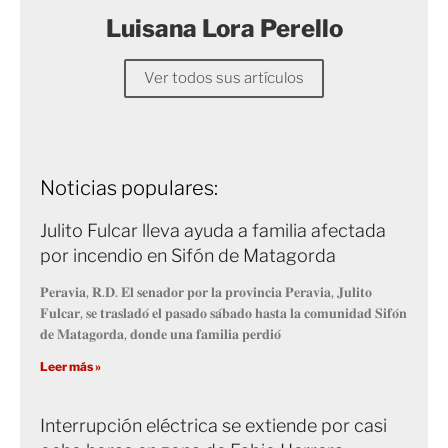
Luisana Lora Perello
Ver todos sus artículos
Noticias populares:
Julito Fulcar lleva ayuda a familia afectada
por incendio en Sifón de Matagorda
𝐏𝐞𝐫𝐚𝐯𝐢𝐚, 𝐑.𝐃. 𝐄𝐥 𝐬𝐞𝐧𝐚𝐝𝐨𝐫 𝐩𝐨𝐫 𝐥𝐚 𝐩𝐫𝐨𝐯𝐢𝐧𝐜𝐢𝐚 𝐏𝐞𝐫𝐚𝐯𝐢𝐚, 𝐉𝐮𝐥𝐢𝐭𝐨
𝐅𝐮𝐥𝐜𝐚𝐫, 𝐬𝐞 𝐭𝐫𝐚𝐬𝐥𝐚𝐝𝐨́ 𝐞𝐥 𝐩𝐚𝐬𝐚𝐝𝐨 𝐬𝐚́𝐛𝐚𝐝𝐨 𝐡𝐚𝐬𝐭𝐚 𝐥𝐚 𝐜𝐨𝐦𝐮𝐧𝐢𝐝𝐚𝐝 𝐒𝐢𝐟𝐨́𝐧
𝐝𝐞 𝐌𝐚𝐭𝐚𝐠𝐨𝐫𝐝𝐚, 𝐝𝐨𝐧𝐝𝐞 𝐮𝐧𝐚 𝐟𝐚𝐦𝐢𝐥𝐢𝐚 𝐩𝐞𝐫𝐝𝐢𝐨́
Leer más »
Interrupción eléctrica se extiende por casi