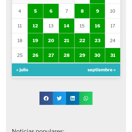
4
5
6
7
8
9
10
11
12
13
14
15
16
17
18
19
20
21
22
23
24
25
26
27
28
29
30
31
« julio
septiembre »
Noticias populares: