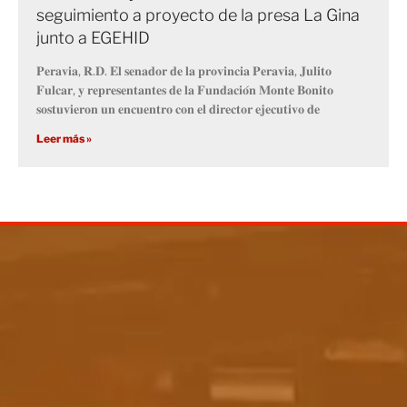
seguimiento a proyecto de la presa La Gina
junto a EGEHID
𝐏𝐞𝐫𝐚𝐯𝐢𝐚, 𝐑.𝐃. 𝐄𝐥 𝐬𝐞𝐧𝐚𝐝𝐨𝐫 𝐝𝐞 𝐥𝐚 𝐩𝐫𝐨𝐯𝐢𝐧𝐜𝐢𝐚 𝐏𝐞𝐫𝐚𝐯𝐢𝐚, 𝐉𝐮𝐥𝐢𝐭𝐨
𝐅𝐮𝐥𝐜𝐚𝐫, 𝐲 𝐫𝐞𝐩𝐫𝐞𝐬𝐞𝐧𝐭𝐚𝐧𝐭𝐞𝐬 𝐝𝐞 𝐥𝐚 𝐅𝐮𝐧𝐝𝐚𝐜𝐢𝐨́𝐧 𝐌𝐨𝐧𝐭𝐞 𝐁𝐨𝐧𝐢𝐭𝐨
𝐬𝐨𝐬𝐭𝐮𝐯𝐢𝐞𝐫𝐨𝐧 𝐮𝐧 𝐞𝐧𝐜𝐮𝐞𝐧𝐭𝐫𝐨 𝐜𝐨𝐧 𝐞𝐥 𝐝𝐢𝐫𝐞𝐜𝐭𝐨𝐫 𝐞𝐣𝐞𝐜𝐮𝐭𝐢𝐯𝐨 𝐝𝐞
Leer más »