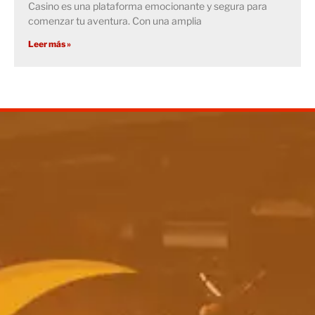
Casino es una plataforma emocionante y segura para
comenzar tu aventura. Con una amplia
Leer más »