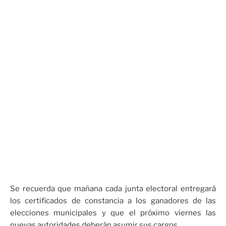
Se recuerda que mañana cada junta electoral entregará
los certificados de constancia a los ganadores de las
elecciones municipales y que el próximo viernes las
nuevas autoridades deberán asumir sus cargos.