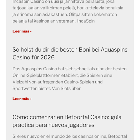
Incaspin Casino on uusi ja jännittävä pelialusta, joka
tarjoaa laajan valikoiman pelejä, houkuttelevia bonuksia
ja erinomaisen asiakastuen. Olitpa sitten kokematon
pelaaja tai kasinoalan veteraani, IncaSpin
Leer más »
So holst du dir die besten Boni bei Aquaspins
Casino für 2026
Das Aquaspins Casino hat sich schnell als eine der besten
Online-Spielplattformen etabliert, die Spielern eine
Vielzahl von aufregenden Casino-Spielen und
Sportwetten bietet. Von Slots über
Leer más »
Cómo comenzar en Betportal Casino: guía
práctica para nuevos jugadores
Si eres nuevo en el mundo de los casinos online, Betportal