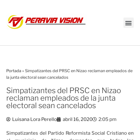
Transmisión en vivo
Portada
»
Simpatizantes del PRSC en Nizao reclaman empleados de
la junta electoral sean cancelados
Simpatizantes del PRSC en Nizao
reclaman empleados de la junta
electoral sean cancelados
Luisana Lora Perello
abril 16, 2020
2:05 pm
Simpatizantes del Partido Reformista Social Cristiano en