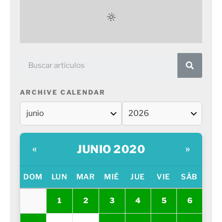
ARCHIVE CALENDAR
JUNIO 2020
«
»
DOM
LUN
MAR
MIÉ
JUE
VIE
SÁB
1
2
3
4
5
6