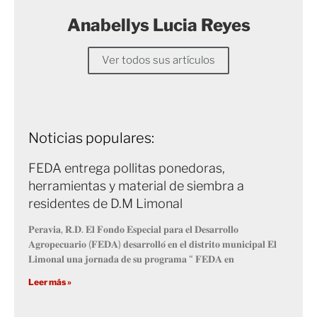
Anabellys Lucia Reyes
Ver todos sus artículos
Noticias populares:
FEDA entrega pollitas ponedoras,
herramientas y material de siembra a
residentes de D.M Limonal
𝐏𝐞𝐫𝐚𝐯𝐢𝐚, 𝐑.𝐃. 𝐄𝐥 𝐅𝐨𝐧𝐝𝐨 𝐄𝐬𝐩𝐞𝐜𝐢𝐚𝐥 𝐩𝐚𝐫𝐚 𝐞𝐥 𝐃𝐞𝐬𝐚𝐫𝐫𝐨𝐥𝐥𝐨
𝐀𝐠𝐫𝐨𝐩𝐞𝐜𝐮𝐚𝐫𝐢𝐨 (𝐅𝐄𝐃𝐀) 𝐝𝐞𝐬𝐚𝐫𝐫𝐨𝐥𝐥𝐨́ 𝐞𝐧 𝐞𝐥 𝐝𝐢𝐬𝐭𝐫𝐢𝐭𝐨 𝐦𝐮𝐧𝐢𝐜𝐢𝐩𝐚𝐥 𝐄𝐥
𝐋𝐢𝐦𝐨𝐧𝐚𝐥 𝐮𝐧𝐚 𝐣𝐨𝐫𝐧𝐚𝐝𝐚 𝐝𝐞 𝐬𝐮 𝐩𝐫𝐨𝐠𝐫𝐚𝐦𝐚 “ 𝐅𝐄𝐃𝐀 𝐞𝐧
Leer más »