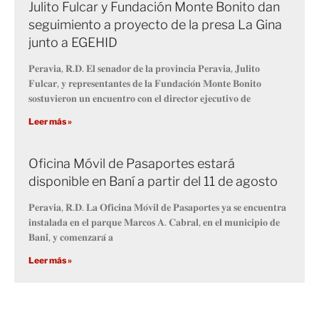
Julito Fulcar y Fundación Monte Bonito dan
seguimiento a proyecto de la presa La Gina
junto a EGEHID
𝐏𝐞𝐫𝐚𝐯𝐢𝐚, 𝐑.𝐃. 𝐄𝐥 𝐬𝐞𝐧𝐚𝐝𝐨𝐫 𝐝𝐞 𝐥𝐚 𝐩𝐫𝐨𝐯𝐢𝐧𝐜𝐢𝐚 𝐏𝐞𝐫𝐚𝐯𝐢𝐚, 𝐉𝐮𝐥𝐢𝐭𝐨
𝐅𝐮𝐥𝐜𝐚𝐫, 𝐲 𝐫𝐞𝐩𝐫𝐞𝐬𝐞𝐧𝐭𝐚𝐧𝐭𝐞𝐬 𝐝𝐞 𝐥𝐚 𝐅𝐮𝐧𝐝𝐚𝐜𝐢𝐨́𝐧 𝐌𝐨𝐧𝐭𝐞 𝐁𝐨𝐧𝐢𝐭𝐨
𝐬𝐨𝐬𝐭𝐮𝐯𝐢𝐞𝐫𝐨𝐧 𝐮𝐧 𝐞𝐧𝐜𝐮𝐞𝐧𝐭𝐫𝐨 𝐜𝐨𝐧 𝐞𝐥 𝐝𝐢𝐫𝐞𝐜𝐭𝐨𝐫 𝐞𝐣𝐞𝐜𝐮𝐭𝐢𝐯𝐨 𝐝𝐞
Leer más »
Oficina Móvil de Pasaportes estará
disponible en Baní a partir del 11 de agosto
𝐏𝐞𝐫𝐚𝐯𝐢𝐚, 𝐑.𝐃. 𝐋𝐚 𝐎𝐟𝐢𝐜𝐢𝐧𝐚 𝐌𝐨́𝐯𝐢𝐥 𝐝𝐞 𝐏𝐚𝐬𝐚𝐩𝐨𝐫𝐭𝐞𝐬 𝐲𝐚 𝐬𝐞 𝐞𝐧𝐜𝐮𝐞𝐧𝐭𝐫𝐚
𝐢𝐧𝐬𝐭𝐚𝐥𝐚𝐝𝐚 𝐞𝐧 𝐞𝐥 𝐩𝐚𝐫𝐪𝐮𝐞 𝐌𝐚𝐫𝐜𝐨𝐬 𝐀. 𝐂𝐚𝐛𝐫𝐚𝐥, 𝐞𝐧 𝐞𝐥 𝐦𝐮𝐧𝐢𝐜𝐢𝐩𝐢𝐨 𝐝𝐞
𝐁𝐚𝐧𝐢́, 𝐲 𝐜𝐨𝐦𝐞𝐧𝐳𝐚𝐫𝐚́ 𝐚
Leer más »