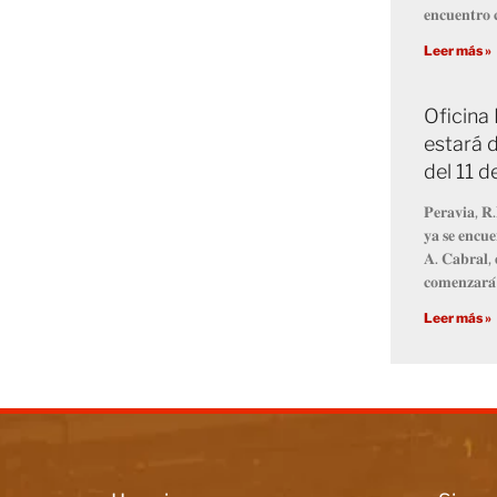
𝐞𝐧𝐜𝐮𝐞𝐧𝐭𝐫𝐨 𝐜
Leer más »
Oficina
estará d
del 11 
𝐏𝐞𝐫𝐚𝐯𝐢𝐚, 𝐑.
𝐲𝐚 𝐬𝐞 𝐞𝐧𝐜𝐮𝐞
𝐀. 𝐂𝐚𝐛𝐫𝐚𝐥, 
𝐜𝐨𝐦𝐞𝐧𝐳𝐚𝐫𝐚́
Leer más »