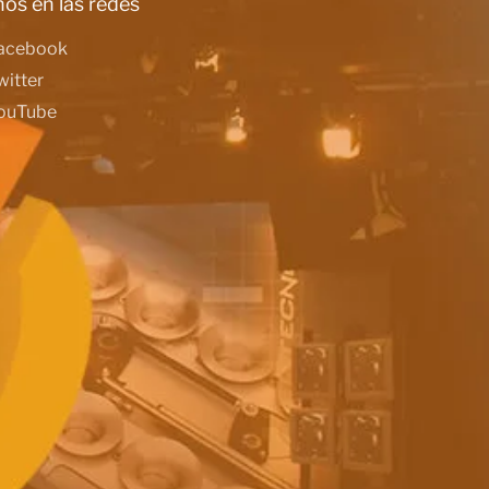
os en las redes
acebook
witter
ouTube