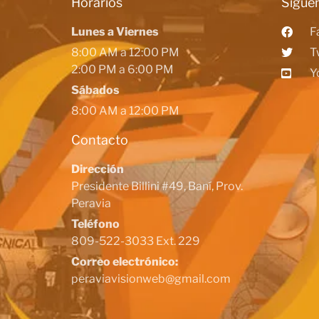
Horarios
Siguen
Lunes a Viernes
F
8:00 AM a 12:00 PM
T
2:00 PM a 6:00 PM
Y
Sábados
8:00 AM a 12:00 PM
Contacto
Dirección
Presidente Billini #49, Baní, Prov.
Peravia
Teléfono
809-522-3033 Ext. 229
Correo electrónico:
peraviavisionweb@gmail.com