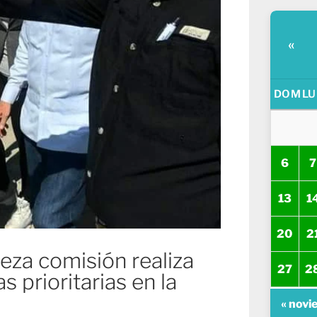
«
DOM
LU
6
7
13
1
20
2
eza comisión realiza
27
2
 prioritarias en la
« novi