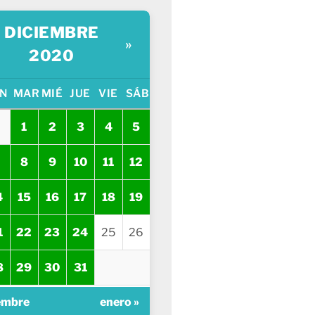
DICIEMBRE
»
2020
N
MAR
MIÉ
JUE
VIE
SÁB
1
2
3
4
5
8
9
10
11
12
4
15
16
17
18
19
1
22
23
24
25
26
8
29
30
31
embre
enero »