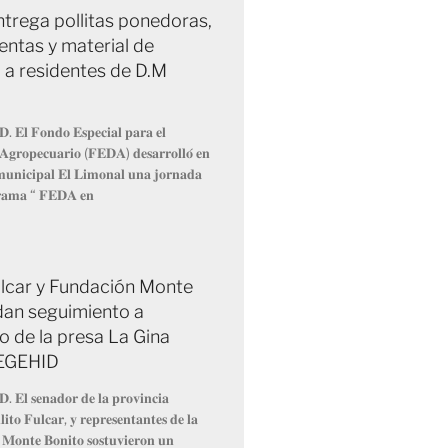
trega pollitas ponedoras,
entas y material de
 a residentes de D.M
𝐃. 𝐄𝐥 𝐅𝐨𝐧𝐝𝐨 𝐄𝐬𝐩𝐞𝐜𝐢𝐚𝐥 𝐩𝐚𝐫𝐚 𝐞𝐥
 𝐀𝐠𝐫𝐨𝐩𝐞𝐜𝐮𝐚𝐫𝐢𝐨 (𝐅𝐄𝐃𝐀) 𝐝𝐞𝐬𝐚𝐫𝐫𝐨𝐥𝐥𝐨́ 𝐞𝐧
 𝐦𝐮𝐧𝐢𝐜𝐢𝐩𝐚𝐥 𝐄𝐥 𝐋𝐢𝐦𝐨𝐧𝐚𝐥 𝐮𝐧𝐚 𝐣𝐨𝐫𝐧𝐚𝐝𝐚
𝐫𝐚𝐦𝐚 “ 𝐅𝐄𝐃𝐀 𝐞𝐧
Fulcar y Fundación Monte
dan seguimiento a
o de la presa La Gina
 EGEHID
𝐃. 𝐄𝐥 𝐬𝐞𝐧𝐚𝐝𝐨𝐫 𝐝𝐞 𝐥𝐚 𝐩𝐫𝐨𝐯𝐢𝐧𝐜𝐢𝐚
𝐢𝐭𝐨 𝐅𝐮𝐥𝐜𝐚𝐫, 𝐲 𝐫𝐞𝐩𝐫𝐞𝐬𝐞𝐧𝐭𝐚𝐧𝐭𝐞𝐬 𝐝𝐞 𝐥𝐚
 𝐌𝐨𝐧𝐭𝐞 𝐁𝐨𝐧𝐢𝐭𝐨 𝐬𝐨𝐬𝐭𝐮𝐯𝐢𝐞𝐫𝐨𝐧 𝐮𝐧