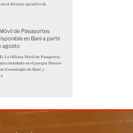
𝐨𝐧 𝐞𝐥 𝐝𝐢𝐫𝐞𝐜𝐭𝐨𝐫 𝐞𝐣𝐞𝐜𝐮𝐭𝐢𝐯𝐨 𝐝𝐞
 Móvil de Pasaportes
isponible en Baní a partir
de agosto
𝐃. 𝐋𝐚 𝐎𝐟𝐢𝐜𝐢𝐧𝐚 𝐌𝐨́𝐯𝐢𝐥 𝐝𝐞 𝐏𝐚𝐬𝐚𝐩𝐨𝐫𝐭𝐞𝐬
𝐧𝐭𝐫𝐚 𝐢𝐧𝐬𝐭𝐚𝐥𝐚𝐝𝐚 𝐞𝐧 𝐞𝐥 𝐩𝐚𝐫𝐪𝐮𝐞 𝐌𝐚𝐫𝐜𝐨𝐬
𝐧 𝐞𝐥 𝐦𝐮𝐧𝐢𝐜𝐢𝐩𝐢𝐨 𝐝𝐞 𝐁𝐚𝐧𝐢́, 𝐲
 𝐚