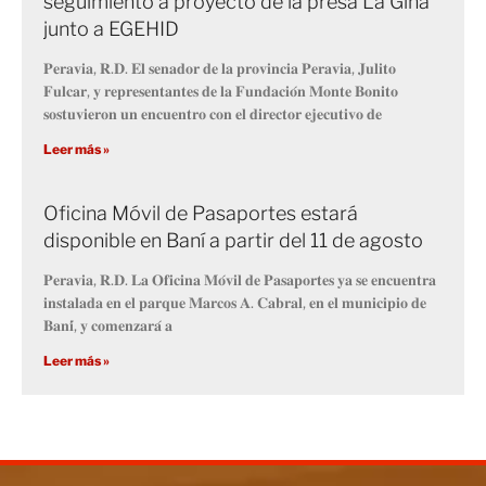
seguimiento a proyecto de la presa La Gina
junto a EGEHID
𝐏𝐞𝐫𝐚𝐯𝐢𝐚, 𝐑.𝐃. 𝐄𝐥 𝐬𝐞𝐧𝐚𝐝𝐨𝐫 𝐝𝐞 𝐥𝐚 𝐩𝐫𝐨𝐯𝐢𝐧𝐜𝐢𝐚 𝐏𝐞𝐫𝐚𝐯𝐢𝐚, 𝐉𝐮𝐥𝐢𝐭𝐨
𝐅𝐮𝐥𝐜𝐚𝐫, 𝐲 𝐫𝐞𝐩𝐫𝐞𝐬𝐞𝐧𝐭𝐚𝐧𝐭𝐞𝐬 𝐝𝐞 𝐥𝐚 𝐅𝐮𝐧𝐝𝐚𝐜𝐢𝐨́𝐧 𝐌𝐨𝐧𝐭𝐞 𝐁𝐨𝐧𝐢𝐭𝐨
𝐬𝐨𝐬𝐭𝐮𝐯𝐢𝐞𝐫𝐨𝐧 𝐮𝐧 𝐞𝐧𝐜𝐮𝐞𝐧𝐭𝐫𝐨 𝐜𝐨𝐧 𝐞𝐥 𝐝𝐢𝐫𝐞𝐜𝐭𝐨𝐫 𝐞𝐣𝐞𝐜𝐮𝐭𝐢𝐯𝐨 𝐝𝐞
Leer más »
Oficina Móvil de Pasaportes estará
disponible en Baní a partir del 11 de agosto
𝐏𝐞𝐫𝐚𝐯𝐢𝐚, 𝐑.𝐃. 𝐋𝐚 𝐎𝐟𝐢𝐜𝐢𝐧𝐚 𝐌𝐨́𝐯𝐢𝐥 𝐝𝐞 𝐏𝐚𝐬𝐚𝐩𝐨𝐫𝐭𝐞𝐬 𝐲𝐚 𝐬𝐞 𝐞𝐧𝐜𝐮𝐞𝐧𝐭𝐫𝐚
𝐢𝐧𝐬𝐭𝐚𝐥𝐚𝐝𝐚 𝐞𝐧 𝐞𝐥 𝐩𝐚𝐫𝐪𝐮𝐞 𝐌𝐚𝐫𝐜𝐨𝐬 𝐀. 𝐂𝐚𝐛𝐫𝐚𝐥, 𝐞𝐧 𝐞𝐥 𝐦𝐮𝐧𝐢𝐜𝐢𝐩𝐢𝐨 𝐝𝐞
𝐁𝐚𝐧𝐢́, 𝐲 𝐜𝐨𝐦𝐞𝐧𝐳𝐚𝐫𝐚́ 𝐚
Leer más »