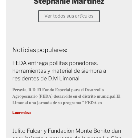
Stephanie Martinez
Ver todos sus artículos
Noticias populares:
FEDA entrega pollitas ponedoras,
herramientas y material de siembra a
residentes de D.M Limonal
𝐏𝐞𝐫𝐚𝐯𝐢𝐚, 𝐑.𝐃. 𝐄𝐥 𝐅𝐨𝐧𝐝𝐨 𝐄𝐬𝐩𝐞𝐜𝐢𝐚𝐥 𝐩𝐚𝐫𝐚 𝐞𝐥 𝐃𝐞𝐬𝐚𝐫𝐫𝐨𝐥𝐥𝐨
𝐀𝐠𝐫𝐨𝐩𝐞𝐜𝐮𝐚𝐫𝐢𝐨 (𝐅𝐄𝐃𝐀) 𝐝𝐞𝐬𝐚𝐫𝐫𝐨𝐥𝐥𝐨́ 𝐞𝐧 𝐞𝐥 𝐝𝐢𝐬𝐭𝐫𝐢𝐭𝐨 𝐦𝐮𝐧𝐢𝐜𝐢𝐩𝐚𝐥 𝐄𝐥
𝐋𝐢𝐦𝐨𝐧𝐚𝐥 𝐮𝐧𝐚 𝐣𝐨𝐫𝐧𝐚𝐝𝐚 𝐝𝐞 𝐬𝐮 𝐩𝐫𝐨𝐠𝐫𝐚𝐦𝐚 “ 𝐅𝐄𝐃𝐀 𝐞𝐧
Leer más »
Julito Fulcar y Fundación Monte Bonito dan