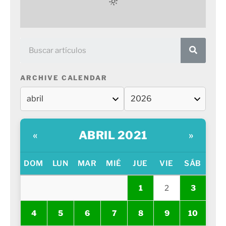
ARCHIVE CALENDAR
ABRIL 2021
«
»
DOM
LUN
MAR
MIÉ
JUE
VIE
SÁB
1
2
3
4
5
6
7
8
9
10