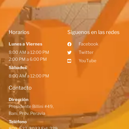
Horarios
Siguenos en las redes
Lunes a Viernes
Facebook
8:00 AM a 12:00 PM
Twitter
2:00 PM a 6:00 PM
YouTube
Sábados
8:00 AM a 12:00 PM
Contacto
Dirección
Presidente Billini #49,
Baní, Prov. Peravia
Teléfono
809-522-3033 Ext. 229