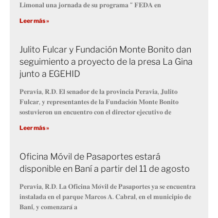
𝐋𝐢𝐦𝐨𝐧𝐚𝐥 𝐮𝐧𝐚 𝐣𝐨𝐫𝐧𝐚𝐝𝐚 𝐝𝐞 𝐬𝐮 𝐩𝐫𝐨𝐠𝐫𝐚𝐦𝐚 “ 𝐅𝐄𝐃𝐀 𝐞𝐧
Leer más »
Julito Fulcar y Fundación Monte Bonito dan
seguimiento a proyecto de la presa La Gina
junto a EGEHID
𝐏𝐞𝐫𝐚𝐯𝐢𝐚, 𝐑.𝐃. 𝐄𝐥 𝐬𝐞𝐧𝐚𝐝𝐨𝐫 𝐝𝐞 𝐥𝐚 𝐩𝐫𝐨𝐯𝐢𝐧𝐜𝐢𝐚 𝐏𝐞𝐫𝐚𝐯𝐢𝐚, 𝐉𝐮𝐥𝐢𝐭𝐨
𝐅𝐮𝐥𝐜𝐚𝐫, 𝐲 𝐫𝐞𝐩𝐫𝐞𝐬𝐞𝐧𝐭𝐚𝐧𝐭𝐞𝐬 𝐝𝐞 𝐥𝐚 𝐅𝐮𝐧𝐝𝐚𝐜𝐢𝐨́𝐧 𝐌𝐨𝐧𝐭𝐞 𝐁𝐨𝐧𝐢𝐭𝐨
𝐬𝐨𝐬𝐭𝐮𝐯𝐢𝐞𝐫𝐨𝐧 𝐮𝐧 𝐞𝐧𝐜𝐮𝐞𝐧𝐭𝐫𝐨 𝐜𝐨𝐧 𝐞𝐥 𝐝𝐢𝐫𝐞𝐜𝐭𝐨𝐫 𝐞𝐣𝐞𝐜𝐮𝐭𝐢𝐯𝐨 𝐝𝐞
Leer más »
Oficina Móvil de Pasaportes estará
disponible en Baní a partir del 11 de agosto
𝐏𝐞𝐫𝐚𝐯𝐢𝐚, 𝐑.𝐃. 𝐋𝐚 𝐎𝐟𝐢𝐜𝐢𝐧𝐚 𝐌𝐨́𝐯𝐢𝐥 𝐝𝐞 𝐏𝐚𝐬𝐚𝐩𝐨𝐫𝐭𝐞𝐬 𝐲𝐚 𝐬𝐞 𝐞𝐧𝐜𝐮𝐞𝐧𝐭𝐫𝐚
𝐢𝐧𝐬𝐭𝐚𝐥𝐚𝐝𝐚 𝐞𝐧 𝐞𝐥 𝐩𝐚𝐫𝐪𝐮𝐞 𝐌𝐚𝐫𝐜𝐨𝐬 𝐀. 𝐂𝐚𝐛𝐫𝐚𝐥, 𝐞𝐧 𝐞𝐥 𝐦𝐮𝐧𝐢𝐜𝐢𝐩𝐢𝐨 𝐝𝐞
𝐁𝐚𝐧𝐢́, 𝐲 𝐜𝐨𝐦𝐞𝐧𝐳𝐚𝐫𝐚́ 𝐚