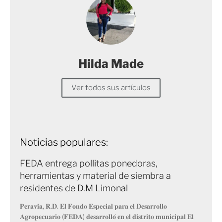
Hilda Made
Ver todos sus artículos
Noticias populares:
FEDA entrega pollitas ponedoras,
herramientas y material de siembra a
residentes de D.M Limonal
𝐏𝐞𝐫𝐚𝐯𝐢𝐚, 𝐑.𝐃. 𝐄𝐥 𝐅𝐨𝐧𝐝𝐨 𝐄𝐬𝐩𝐞𝐜𝐢𝐚𝐥 𝐩𝐚𝐫𝐚 𝐞𝐥 𝐃𝐞𝐬𝐚𝐫𝐫𝐨𝐥𝐥𝐨
𝐀𝐠𝐫𝐨𝐩𝐞𝐜𝐮𝐚𝐫𝐢𝐨 (𝐅𝐄𝐃𝐀) 𝐝𝐞𝐬𝐚𝐫𝐫𝐨𝐥𝐥𝐨́ 𝐞𝐧 𝐞𝐥 𝐝𝐢𝐬𝐭𝐫𝐢𝐭𝐨 𝐦𝐮𝐧𝐢𝐜𝐢𝐩𝐚𝐥 𝐄𝐥