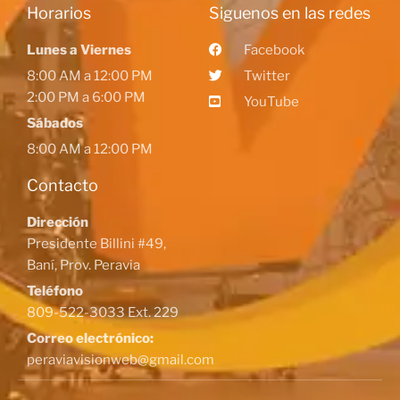
Horarios
Siguenos en las redes
Lunes a Viernes
Facebook
8:00 AM a 12:00 PM
Twitter
2:00 PM a 6:00 PM
YouTube
Sábados
8:00 AM a 12:00 PM
Contacto
Dirección
Presidente Billini #49,
Baní, Prov. Peravia
Teléfono
809-522-3033 Ext. 229
Correo electrónico:
peraviavisionweb@gmail.com