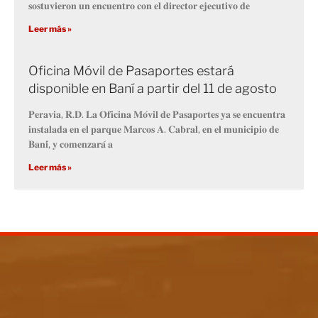
𝐬𝐨𝐬𝐭𝐮𝐯𝐢𝐞𝐫𝐨𝐧 𝐮𝐧 𝐞𝐧𝐜𝐮𝐞𝐧𝐭𝐫𝐨 𝐜𝐨𝐧 𝐞𝐥 𝐝𝐢𝐫𝐞𝐜𝐭𝐨𝐫 𝐞𝐣𝐞𝐜𝐮𝐭𝐢𝐯𝐨 𝐝𝐞
Leer más »
Oficina Móvil de Pasaportes estará
disponible en Baní a partir del 11 de agosto
𝐏𝐞𝐫𝐚𝐯𝐢𝐚, 𝐑.𝐃. 𝐋𝐚 𝐎𝐟𝐢𝐜𝐢𝐧𝐚 𝐌𝐨́𝐯𝐢𝐥 𝐝𝐞 𝐏𝐚𝐬𝐚𝐩𝐨𝐫𝐭𝐞𝐬 𝐲𝐚 𝐬𝐞 𝐞𝐧𝐜𝐮𝐞𝐧𝐭𝐫𝐚
𝐢𝐧𝐬𝐭𝐚𝐥𝐚𝐝𝐚 𝐞𝐧 𝐞𝐥 𝐩𝐚𝐫𝐪𝐮𝐞 𝐌𝐚𝐫𝐜𝐨𝐬 𝐀. 𝐂𝐚𝐛𝐫𝐚𝐥, 𝐞𝐧 𝐞𝐥 𝐦𝐮𝐧𝐢𝐜𝐢𝐩𝐢𝐨 𝐝𝐞
𝐁𝐚𝐧𝐢́, 𝐲 𝐜𝐨𝐦𝐞𝐧𝐳𝐚𝐫𝐚́ 𝐚
Leer más »