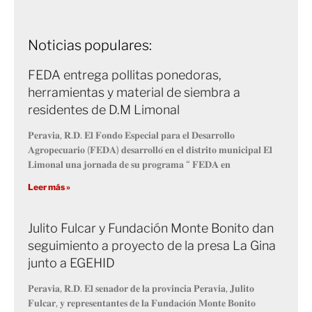
Noticias populares:
FEDA entrega pollitas ponedoras,
herramientas y material de siembra a
residentes de D.M Limonal
𝐏𝐞𝐫𝐚𝐯𝐢𝐚, 𝐑.𝐃. 𝐄𝐥 𝐅𝐨𝐧𝐝𝐨 𝐄𝐬𝐩𝐞𝐜𝐢𝐚𝐥 𝐩𝐚𝐫𝐚 𝐞𝐥 𝐃𝐞𝐬𝐚𝐫𝐫𝐨𝐥𝐥𝐨
𝐀𝐠𝐫𝐨𝐩𝐞𝐜𝐮𝐚𝐫𝐢𝐨 (𝐅𝐄𝐃𝐀) 𝐝𝐞𝐬𝐚𝐫𝐫𝐨𝐥𝐥𝐨́ 𝐞𝐧 𝐞𝐥 𝐝𝐢𝐬𝐭𝐫𝐢𝐭𝐨 𝐦𝐮𝐧𝐢𝐜𝐢𝐩𝐚𝐥 𝐄𝐥
𝐋𝐢𝐦𝐨𝐧𝐚𝐥 𝐮𝐧𝐚 𝐣𝐨𝐫𝐧𝐚𝐝𝐚 𝐝𝐞 𝐬𝐮 𝐩𝐫𝐨𝐠𝐫𝐚𝐦𝐚 “ 𝐅𝐄𝐃𝐀 𝐞𝐧
Leer más »
Julito Fulcar y Fundación Monte Bonito dan
seguimiento a proyecto de la presa La Gina
junto a EGEHID
𝐏𝐞𝐫𝐚𝐯𝐢𝐚, 𝐑.𝐃. 𝐄𝐥 𝐬𝐞𝐧𝐚𝐝𝐨𝐫 𝐝𝐞 𝐥𝐚 𝐩𝐫𝐨𝐯𝐢𝐧𝐜𝐢𝐚 𝐏𝐞𝐫𝐚𝐯𝐢𝐚, 𝐉𝐮𝐥𝐢𝐭𝐨
𝐅𝐮𝐥𝐜𝐚𝐫, 𝐲 𝐫𝐞𝐩𝐫𝐞𝐬𝐞𝐧𝐭𝐚𝐧𝐭𝐞𝐬 𝐝𝐞 𝐥𝐚 𝐅𝐮𝐧𝐝𝐚𝐜𝐢𝐨́𝐧 𝐌𝐨𝐧𝐭𝐞 𝐁𝐨𝐧𝐢𝐭𝐨