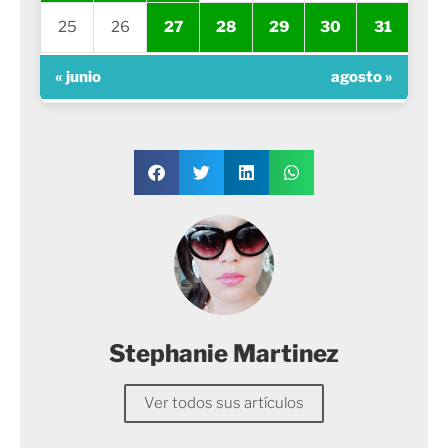
25
26
27
28
29
30
31
« junio
agosto »
Stephanie Martinez
Ver todos sus artículos