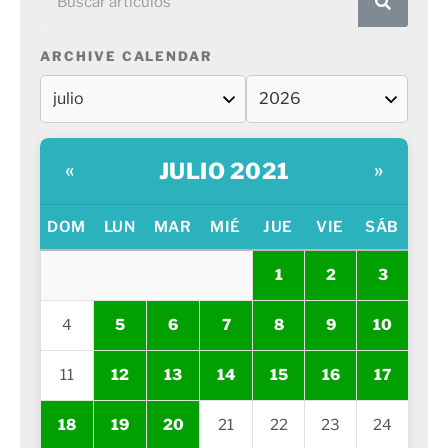
ARCHIVE CALENDAR
JULIO 2021
«
»
DOM
LUN
MAR
MIÉ
JUE
VIE
SÁB
1
2
3
4
5
6
7
8
9
10
11
12
13
14
15
16
17
18
19
20
21
22
23
24