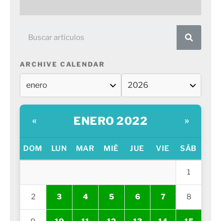
ARCHIVE CALENDAR
ENERO 2022
«
»
DOM
LUN
MAR
MIÉ
JUE
VIE
SÁB
1
2
3
4
5
6
7
8