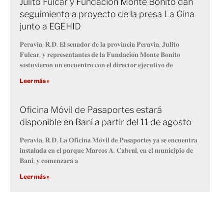
Julito Fulcar y Fundación Monte Bonito dan
seguimiento a proyecto de la presa La Gina
junto a EGEHID
𝐏𝐞𝐫𝐚𝐯𝐢𝐚, 𝐑.𝐃. 𝐄𝐥 𝐬𝐞𝐧𝐚𝐝𝐨𝐫 𝐝𝐞 𝐥𝐚 𝐩𝐫𝐨𝐯𝐢𝐧𝐜𝐢𝐚 𝐏𝐞𝐫𝐚𝐯𝐢𝐚, 𝐉𝐮𝐥𝐢𝐭𝐨
𝐅𝐮𝐥𝐜𝐚𝐫, 𝐲 𝐫𝐞𝐩𝐫𝐞𝐬𝐞𝐧𝐭𝐚𝐧𝐭𝐞𝐬 𝐝𝐞 𝐥𝐚 𝐅𝐮𝐧𝐝𝐚𝐜𝐢𝐨́𝐧 𝐌𝐨𝐧𝐭𝐞 𝐁𝐨𝐧𝐢𝐭𝐨
𝐬𝐨𝐬𝐭𝐮𝐯𝐢𝐞𝐫𝐨𝐧 𝐮𝐧 𝐞𝐧𝐜𝐮𝐞𝐧𝐭𝐫𝐨 𝐜𝐨𝐧 𝐞𝐥 𝐝𝐢𝐫𝐞𝐜𝐭𝐨𝐫 𝐞𝐣𝐞𝐜𝐮𝐭𝐢𝐯𝐨 𝐝𝐞
Leer más »
Oficina Móvil de Pasaportes estará
disponible en Baní a partir del 11 de agosto
𝐏𝐞𝐫𝐚𝐯𝐢𝐚, 𝐑.𝐃. 𝐋𝐚 𝐎𝐟𝐢𝐜𝐢𝐧𝐚 𝐌𝐨́𝐯𝐢𝐥 𝐝𝐞 𝐏𝐚𝐬𝐚𝐩𝐨𝐫𝐭𝐞𝐬 𝐲𝐚 𝐬𝐞 𝐞𝐧𝐜𝐮𝐞𝐧𝐭𝐫𝐚
𝐢𝐧𝐬𝐭𝐚𝐥𝐚𝐝𝐚 𝐞𝐧 𝐞𝐥 𝐩𝐚𝐫𝐪𝐮𝐞 𝐌𝐚𝐫𝐜𝐨𝐬 𝐀. 𝐂𝐚𝐛𝐫𝐚𝐥, 𝐞𝐧 𝐞𝐥 𝐦𝐮𝐧𝐢𝐜𝐢𝐩𝐢𝐨 𝐝𝐞
𝐁𝐚𝐧𝐢́, 𝐲 𝐜𝐨𝐦𝐞𝐧𝐳𝐚𝐫𝐚́ 𝐚
Leer más »