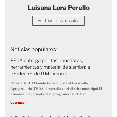
Luisana Lora Perello
Ver todos sus artículos
Noticias populares:
FEDA entrega pollitas ponedoras,
herramientas y material de siembra a
residentes de D.M Limonal
𝐏𝐞𝐫𝐚𝐯𝐢𝐚, 𝐑.𝐃. 𝐄𝐥 𝐅𝐨𝐧𝐝𝐨 𝐄𝐬𝐩𝐞𝐜𝐢𝐚𝐥 𝐩𝐚𝐫𝐚 𝐞𝐥 𝐃𝐞𝐬𝐚𝐫𝐫𝐨𝐥𝐥𝐨
𝐀𝐠𝐫𝐨𝐩𝐞𝐜𝐮𝐚𝐫𝐢𝐨 (𝐅𝐄𝐃𝐀) 𝐝𝐞𝐬𝐚𝐫𝐫𝐨𝐥𝐥𝐨́ 𝐞𝐧 𝐞𝐥 𝐝𝐢𝐬𝐭𝐫𝐢𝐭𝐨 𝐦𝐮𝐧𝐢𝐜𝐢𝐩𝐚𝐥 𝐄𝐥
𝐋𝐢𝐦𝐨𝐧𝐚𝐥 𝐮𝐧𝐚 𝐣𝐨𝐫𝐧𝐚𝐝𝐚 𝐝𝐞 𝐬𝐮 𝐩𝐫𝐨𝐠𝐫𝐚𝐦𝐚 “ 𝐅𝐄𝐃𝐀 𝐞𝐧
Leer más »