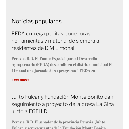
Noticias populares:
FEDA entrega pollitas ponedoras,
herramientas y material de siembra a
residentes de D.M Limonal
𝐏𝐞𝐫𝐚𝐯𝐢𝐚, 𝐑.𝐃. 𝐄𝐥 𝐅𝐨𝐧𝐝𝐨 𝐄𝐬𝐩𝐞𝐜𝐢𝐚𝐥 𝐩𝐚𝐫𝐚 𝐞𝐥 𝐃𝐞𝐬𝐚𝐫𝐫𝐨𝐥𝐥𝐨
𝐀𝐠𝐫𝐨𝐩𝐞𝐜𝐮𝐚𝐫𝐢𝐨 (𝐅𝐄𝐃𝐀) 𝐝𝐞𝐬𝐚𝐫𝐫𝐨𝐥𝐥𝐨́ 𝐞𝐧 𝐞𝐥 𝐝𝐢𝐬𝐭𝐫𝐢𝐭𝐨 𝐦𝐮𝐧𝐢𝐜𝐢𝐩𝐚𝐥 𝐄𝐥
𝐋𝐢𝐦𝐨𝐧𝐚𝐥 𝐮𝐧𝐚 𝐣𝐨𝐫𝐧𝐚𝐝𝐚 𝐝𝐞 𝐬𝐮 𝐩𝐫𝐨𝐠𝐫𝐚𝐦𝐚 “ 𝐅𝐄𝐃𝐀 𝐞𝐧
Leer más »
Julito Fulcar y Fundación Monte Bonito dan
seguimiento a proyecto de la presa La Gina
junto a EGEHID
𝐏𝐞𝐫𝐚𝐯𝐢𝐚, 𝐑.𝐃. 𝐄𝐥 𝐬𝐞𝐧𝐚𝐝𝐨𝐫 𝐝𝐞 𝐥𝐚 𝐩𝐫𝐨𝐯𝐢𝐧𝐜𝐢𝐚 𝐏𝐞𝐫𝐚𝐯𝐢𝐚, 𝐉𝐮𝐥𝐢𝐭𝐨
𝐅𝐮𝐥𝐜𝐚𝐫, 𝐲 𝐫𝐞𝐩𝐫𝐞𝐬𝐞𝐧𝐭𝐚𝐧𝐭𝐞𝐬 𝐝𝐞 𝐥𝐚 𝐅𝐮𝐧𝐝𝐚𝐜𝐢𝐨́𝐧 𝐌𝐨𝐧𝐭𝐞 𝐁𝐨𝐧𝐢𝐭𝐨