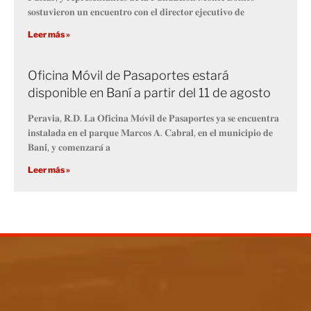
𝐬𝐨𝐬𝐭𝐮𝐯𝐢𝐞𝐫𝐨𝐧 𝐮𝐧 𝐞𝐧𝐜𝐮𝐞𝐧𝐭𝐫𝐨 𝐜𝐨𝐧 𝐞𝐥 𝐝𝐢𝐫𝐞𝐜𝐭𝐨𝐫 𝐞𝐣𝐞𝐜𝐮𝐭𝐢𝐯𝐨 𝐝𝐞
Leer más »
Oficina Móvil de Pasaportes estará
disponible en Baní a partir del 11 de agosto
𝐏𝐞𝐫𝐚𝐯𝐢𝐚, 𝐑.𝐃. 𝐋𝐚 𝐎𝐟𝐢𝐜𝐢𝐧𝐚 𝐌𝐨́𝐯𝐢𝐥 𝐝𝐞 𝐏𝐚𝐬𝐚𝐩𝐨𝐫𝐭𝐞𝐬 𝐲𝐚 𝐬𝐞 𝐞𝐧𝐜𝐮𝐞𝐧𝐭𝐫𝐚
𝐢𝐧𝐬𝐭𝐚𝐥𝐚𝐝𝐚 𝐞𝐧 𝐞𝐥 𝐩𝐚𝐫𝐪𝐮𝐞 𝐌𝐚𝐫𝐜𝐨𝐬 𝐀. 𝐂𝐚𝐛𝐫𝐚𝐥, 𝐞𝐧 𝐞𝐥 𝐦𝐮𝐧𝐢𝐜𝐢𝐩𝐢𝐨 𝐝𝐞
𝐁𝐚𝐧𝐢́, 𝐲 𝐜𝐨𝐦𝐞𝐧𝐳𝐚𝐫𝐚́ 𝐚
Leer más »