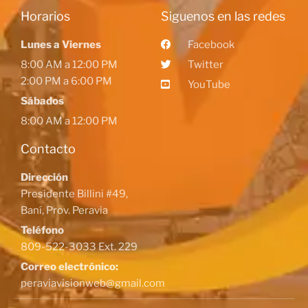
Horarios
Siguenos en las redes
Lunes a Viernes
Facebook
8:00 AM a 12:00 PM
Twitter
2:00 PM a 6:00 PM
YouTube
Sábados
8:00 AM a 12:00 PM
Contacto
Dirección
Presidente Billini #49,
Baní, Prov. Peravia
Teléfono
809-522-3033 Ext. 229
Correo electrónico:
peraviavisionweb@gmail.com