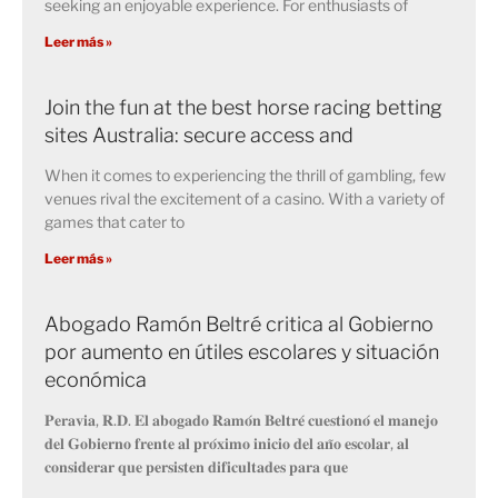
seeking an enjoyable experience. For enthusiasts of
Leer más »
Join the fun at the best horse racing betting
sites Australia: secure access and
When it comes to experiencing the thrill of gambling, few
venues rival the excitement of a casino. With a variety of
games that cater to
Leer más »
Abogado Ramón Beltré critica al Gobierno
por aumento en útiles escolares y situación
económica
𝐏𝐞𝐫𝐚𝐯𝐢𝐚, 𝐑.𝐃. 𝐄𝐥 𝐚𝐛𝐨𝐠𝐚𝐝𝐨 𝐑𝐚𝐦𝐨́𝐧 𝐁𝐞𝐥𝐭𝐫𝐞́ 𝐜𝐮𝐞𝐬𝐭𝐢𝐨𝐧𝐨́ 𝐞𝐥 𝐦𝐚𝐧𝐞𝐣𝐨
𝐝𝐞𝐥 𝐆𝐨𝐛𝐢𝐞𝐫𝐧𝐨 𝐟𝐫𝐞𝐧𝐭𝐞 𝐚𝐥 𝐩𝐫𝐨́𝐱𝐢𝐦𝐨 𝐢𝐧𝐢𝐜𝐢𝐨 𝐝𝐞𝐥 𝐚𝐧̃𝐨 𝐞𝐬𝐜𝐨𝐥𝐚𝐫, 𝐚𝐥
𝐜𝐨𝐧𝐬𝐢𝐝𝐞𝐫𝐚𝐫 𝐪𝐮𝐞 𝐩𝐞𝐫𝐬𝐢𝐬𝐭𝐞𝐧 𝐝𝐢𝐟𝐢𝐜𝐮𝐥𝐭𝐚𝐝𝐞𝐬 𝐩𝐚𝐫𝐚 𝐪𝐮𝐞