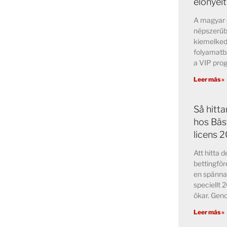
előnyeit
A magyar o
népszerűb
kiemelked
folyamatb
a VIP pr
Leer más »
Så hitt
hos Bäs
licens 
Att hitta 
bettingför
en spänna
speciellt 
ökar. Ge
Leer más »