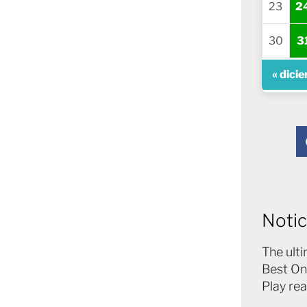
23
2
30
3
« dici
Notic
The ult
Best Onl
Play re