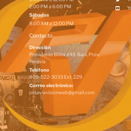
2:00 PM a 6:00 PM
Y
Sábados
8:00 AM a 12:00 PM
Contacto
Dirección
Presidente Billini #49, Baní, Prov.
Peravia
Teléfono
809-522-3033 Ext. 229
Correo electrónico:
peraviavisionweb@gmail.com