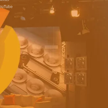
ouTube