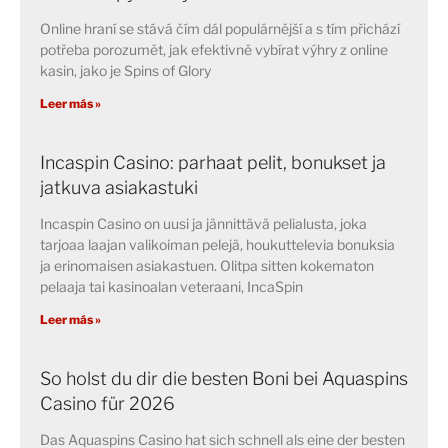
Online hraní se stává čím dál populárnější a s tím přichází
potřeba porozumět, jak efektivně vybírat výhry z online
kasin, jako je Spins of Glory
Leer más »
Incaspin Casino: parhaat pelit, bonukset ja
jatkuva asiakastuki
Incaspin Casino on uusi ja jännittävä pelialusta, joka
tarjoaa laajan valikoiman pelejä, houkuttelevia bonuksia
ja erinomaisen asiakastuen. Olitpa sitten kokematon
pelaaja tai kasinoalan veteraani, IncaSpin
Leer más »
So holst du dir die besten Boni bei Aquaspins
Casino für 2026
Das Aquaspins Casino hat sich schnell als eine der besten