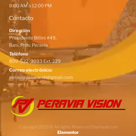
8:00 AM a 12:00 PM
Contacto
Dirección
Presidente Billini #49,
Baní, Prov. Peravia
Teléfono
809-522-3033 Ext. 229
Correo electrónico:
peraviavisionweb@gmail.com
Copyright 2015 © All rights Reserved Diseñada con
Elementor