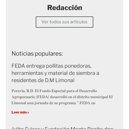
Redacción
Ver todos sus artículos
Noticias populares:
FEDA entrega pollitas ponedoras,
herramientas y material de siembra a
residentes de D.M Limonal
𝐏𝐞𝐫𝐚𝐯𝐢𝐚, 𝐑.𝐃. 𝐄𝐥 𝐅𝐨𝐧𝐝𝐨 𝐄𝐬𝐩𝐞𝐜𝐢𝐚𝐥 𝐩𝐚𝐫𝐚 𝐞𝐥 𝐃𝐞𝐬𝐚𝐫𝐫𝐨𝐥𝐥𝐨
𝐀𝐠𝐫𝐨𝐩𝐞𝐜𝐮𝐚𝐫𝐢𝐨 (𝐅𝐄𝐃𝐀) 𝐝𝐞𝐬𝐚𝐫𝐫𝐨𝐥𝐥𝐨́ 𝐞𝐧 𝐞𝐥 𝐝𝐢𝐬𝐭𝐫𝐢𝐭𝐨 𝐦𝐮𝐧𝐢𝐜𝐢𝐩𝐚𝐥 𝐄𝐥
𝐋𝐢𝐦𝐨𝐧𝐚𝐥 𝐮𝐧𝐚 𝐣𝐨𝐫𝐧𝐚𝐝𝐚 𝐝𝐞 𝐬𝐮 𝐩𝐫𝐨𝐠𝐫𝐚𝐦𝐚 “ 𝐅𝐄𝐃𝐀 𝐞𝐧
Leer más »