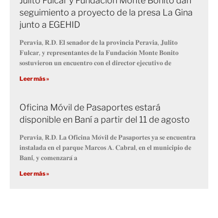
Julito Fulcar y Fundación Monte Bonito dan
seguimiento a proyecto de la presa La Gina
junto a EGEHID
𝐏𝐞𝐫𝐚𝐯𝐢𝐚, 𝐑.𝐃. 𝐄𝐥 𝐬𝐞𝐧𝐚𝐝𝐨𝐫 𝐝𝐞 𝐥𝐚 𝐩𝐫𝐨𝐯𝐢𝐧𝐜𝐢𝐚 𝐏𝐞𝐫𝐚𝐯𝐢𝐚, 𝐉𝐮𝐥𝐢𝐭𝐨
𝐅𝐮𝐥𝐜𝐚𝐫, 𝐲 𝐫𝐞𝐩𝐫𝐞𝐬𝐞𝐧𝐭𝐚𝐧𝐭𝐞𝐬 𝐝𝐞 𝐥𝐚 𝐅𝐮𝐧𝐝𝐚𝐜𝐢𝐨́𝐧 𝐌𝐨𝐧𝐭𝐞 𝐁𝐨𝐧𝐢𝐭𝐨
𝐬𝐨𝐬𝐭𝐮𝐯𝐢𝐞𝐫𝐨𝐧 𝐮𝐧 𝐞𝐧𝐜𝐮𝐞𝐧𝐭𝐫𝐨 𝐜𝐨𝐧 𝐞𝐥 𝐝𝐢𝐫𝐞𝐜𝐭𝐨𝐫 𝐞𝐣𝐞𝐜𝐮𝐭𝐢𝐯𝐨 𝐝𝐞
Leer más »
Oficina Móvil de Pasaportes estará
disponible en Baní a partir del 11 de agosto
𝐏𝐞𝐫𝐚𝐯𝐢𝐚, 𝐑.𝐃. 𝐋𝐚 𝐎𝐟𝐢𝐜𝐢𝐧𝐚 𝐌𝐨́𝐯𝐢𝐥 𝐝𝐞 𝐏𝐚𝐬𝐚𝐩𝐨𝐫𝐭𝐞𝐬 𝐲𝐚 𝐬𝐞 𝐞𝐧𝐜𝐮𝐞𝐧𝐭𝐫𝐚
𝐢𝐧𝐬𝐭𝐚𝐥𝐚𝐝𝐚 𝐞𝐧 𝐞𝐥 𝐩𝐚𝐫𝐪𝐮𝐞 𝐌𝐚𝐫𝐜𝐨𝐬 𝐀. 𝐂𝐚𝐛𝐫𝐚𝐥, 𝐞𝐧 𝐞𝐥 𝐦𝐮𝐧𝐢𝐜𝐢𝐩𝐢𝐨 𝐝𝐞
𝐁𝐚𝐧𝐢́, 𝐲 𝐜𝐨𝐦𝐞𝐧𝐳𝐚𝐫𝐚́ 𝐚
Leer más »