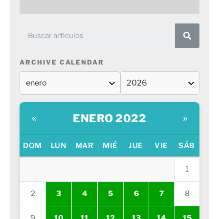
ARCHIVE CALENDAR
ENERO 2022
«
»
DOM
LUN
MAR
MIÉ
JUE
VIE
SÁB
1
2
3
4
5
6
7
8
9
10
11
12
13
14
15