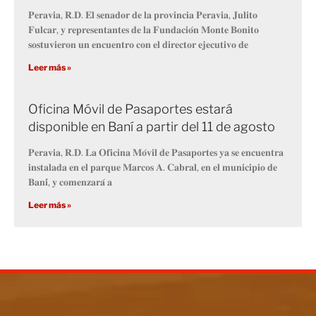
𝐏𝐞𝐫𝐚𝐯𝐢𝐚, 𝐑.𝐃. 𝐄𝐥 𝐬𝐞𝐧𝐚𝐝𝐨𝐫 𝐝𝐞 𝐥𝐚 𝐩𝐫𝐨𝐯𝐢𝐧𝐜𝐢𝐚 𝐏𝐞𝐫𝐚𝐯𝐢𝐚, 𝐉𝐮𝐥𝐢𝐭𝐨
𝐅𝐮𝐥𝐜𝐚𝐫, 𝐲 𝐫𝐞𝐩𝐫𝐞𝐬𝐞𝐧𝐭𝐚𝐧𝐭𝐞𝐬 𝐝𝐞 𝐥𝐚 𝐅𝐮𝐧𝐝𝐚𝐜𝐢𝐨́𝐧 𝐌𝐨𝐧𝐭𝐞 𝐁𝐨𝐧𝐢𝐭𝐨
𝐬𝐨𝐬𝐭𝐮𝐯𝐢𝐞𝐫𝐨𝐧 𝐮𝐧 𝐞𝐧𝐜𝐮𝐞𝐧𝐭𝐫𝐨 𝐜𝐨𝐧 𝐞𝐥 𝐝𝐢𝐫𝐞𝐜𝐭𝐨𝐫 𝐞𝐣𝐞𝐜𝐮𝐭𝐢𝐯𝐨 𝐝𝐞
Leer más »
Oficina Móvil de Pasaportes estará
disponible en Baní a partir del 11 de agosto
𝐏𝐞𝐫𝐚𝐯𝐢𝐚, 𝐑.𝐃. 𝐋𝐚 𝐎𝐟𝐢𝐜𝐢𝐧𝐚 𝐌𝐨́𝐯𝐢𝐥 𝐝𝐞 𝐏𝐚𝐬𝐚𝐩𝐨𝐫𝐭𝐞𝐬 𝐲𝐚 𝐬𝐞 𝐞𝐧𝐜𝐮𝐞𝐧𝐭𝐫𝐚
𝐢𝐧𝐬𝐭𝐚𝐥𝐚𝐝𝐚 𝐞𝐧 𝐞𝐥 𝐩𝐚𝐫𝐪𝐮𝐞 𝐌𝐚𝐫𝐜𝐨𝐬 𝐀. 𝐂𝐚𝐛𝐫𝐚𝐥, 𝐞𝐧 𝐞𝐥 𝐦𝐮𝐧𝐢𝐜𝐢𝐩𝐢𝐨 𝐝𝐞
𝐁𝐚𝐧𝐢́, 𝐲 𝐜𝐨𝐦𝐞𝐧𝐳𝐚𝐫𝐚́ 𝐚
Leer más »