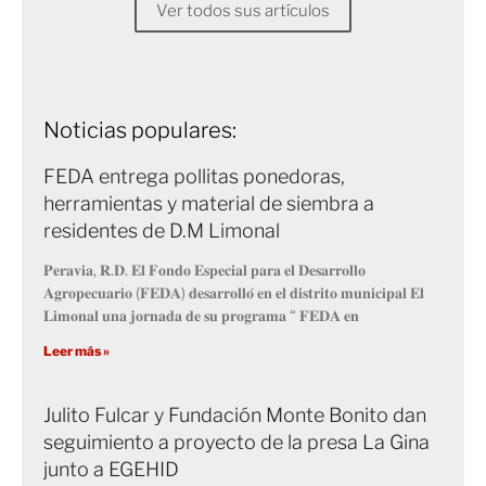
Ver todos sus artículos
Noticias populares:
FEDA entrega pollitas ponedoras,
herramientas y material de siembra a
residentes de D.M Limonal
𝐏𝐞𝐫𝐚𝐯𝐢𝐚, 𝐑.𝐃. 𝐄𝐥 𝐅𝐨𝐧𝐝𝐨 𝐄𝐬𝐩𝐞𝐜𝐢𝐚𝐥 𝐩𝐚𝐫𝐚 𝐞𝐥 𝐃𝐞𝐬𝐚𝐫𝐫𝐨𝐥𝐥𝐨
𝐀𝐠𝐫𝐨𝐩𝐞𝐜𝐮𝐚𝐫𝐢𝐨 (𝐅𝐄𝐃𝐀) 𝐝𝐞𝐬𝐚𝐫𝐫𝐨𝐥𝐥𝐨́ 𝐞𝐧 𝐞𝐥 𝐝𝐢𝐬𝐭𝐫𝐢𝐭𝐨 𝐦𝐮𝐧𝐢𝐜𝐢𝐩𝐚𝐥 𝐄𝐥
𝐋𝐢𝐦𝐨𝐧𝐚𝐥 𝐮𝐧𝐚 𝐣𝐨𝐫𝐧𝐚𝐝𝐚 𝐝𝐞 𝐬𝐮 𝐩𝐫𝐨𝐠𝐫𝐚𝐦𝐚 “ 𝐅𝐄𝐃𝐀 𝐞𝐧
Leer más »
Julito Fulcar y Fundación Monte Bonito dan
seguimiento a proyecto de la presa La Gina
junto a EGEHID