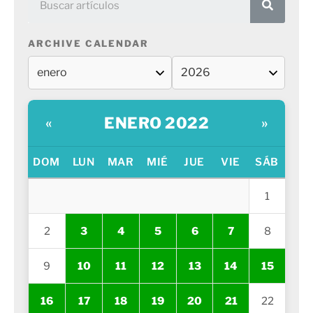
ARCHIVE CALENDAR
ENERO 2022
«
»
DOM
LUN
MAR
MIÉ
JUE
VIE
SÁB
1
2
3
4
5
6
7
8
9
10
11
12
13
14
15
16
17
18
19
20
21
22