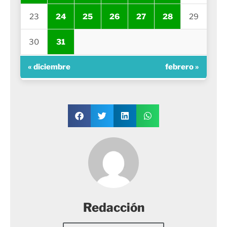
23
24
25
26
27
28
29
30
31
« diciembre
febrero »
Redacción